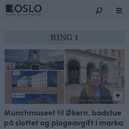
Tag:
RING 1
ring
1
Munchmuseet til Økern, badstue
på slottet og plogeavgift i marka: