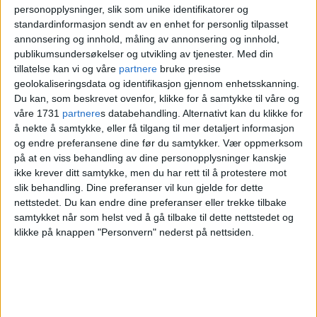
personopplysninger, slik som unike identifikatorer og
standardinformasjon sendt av en enhet for personlig tilpasset
annonsering og innhold, måling av annonsering og innhold,
publikumsundersøkelser og utvikling av tjenester.
Med din
tillatelse kan vi og våre
partnere
bruke presise
geolokaliseringsdata og identifikasjon gjennom enhetsskanning.
Du kan, som beskrevet ovenfor, klikke for å samtykke til våre og
våre 1731
partnere
s databehandling. Alternativt kan du klikke for
å nekte å samtykke, eller få tilgang til mer detaljert informasjon
og endre preferansene dine før du samtykker.
Vær oppmerksom
på at en viss behandling av dine personopplysninger kanskje
Det borgerlige byrådet lovet
ikke krever ditt samtykke, men du har rett til å protestere mot
slik behandling. Dine preferanser vil kun gjelde for dette
bedre sykkelveiutbygging: -
nettstedet. Du kan endre dine preferanser eller trekke tilbake
samtykket når som helst ved å gå tilbake til dette nettstedet og
Vanskelig å få øye på
klikke på knappen "Personvern" nederst på nettsiden.
forbedringer, mener MDG