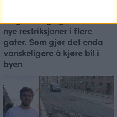
Ring 1-stenging: Innfører
nye restriksjoner i flere
gater. Som gjør det enda
vanskeligere å kjøre bil i
byen