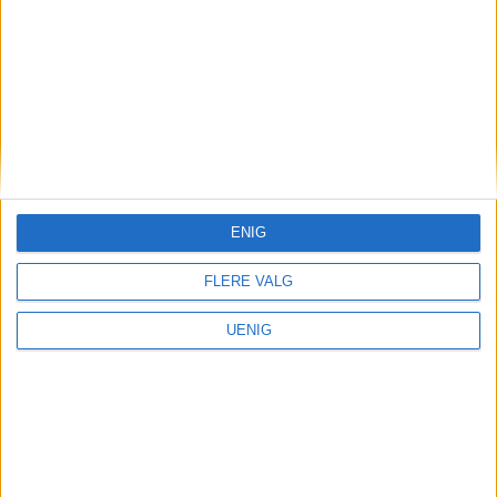
ENIG
Nå kan elbilene kjøre her
FLERE VALG
igjen: – Gjør dette for å
UENIG
lette presset