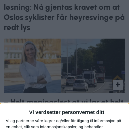
løsning: Nå gjentas kravet om at
Oslos syklister får høyresvinge på
rødt lys
– Helt meningsløst at vi lar et helt
kjørefelt stå tomt mens folk sitter
Vi verdsetter personvernet ditt
bom fast i kø
Vi og partnerne våre lagrer og/eller får tilgang til informasjon på
en enhet, slik som informasjonskapsler, og behandler