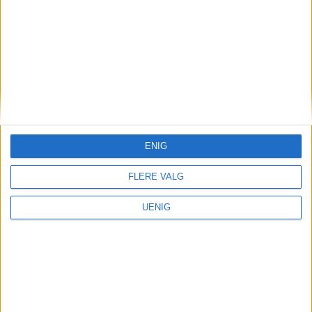
ENIG
FLERE VALG
UENIG
Elsparkesykler