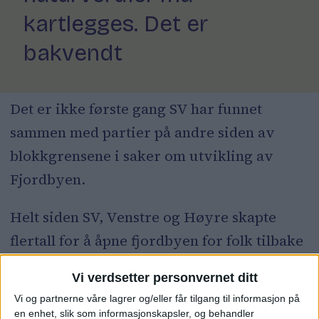
kartlegges. Det er
bakvendt
Det er ikke første gang SV har funnet
sammen med partier på andre siden av
blokkgrensene i saker om utvikling av
Fjordbyen.
Helt siden SV, Venstre og Høyre skapte
flertall for å åpne fjordbyen for folk tilbake
i 1999 har SV satt sitt tydelige preg på
Vi verdsetter personvernet ditt
byutviklingen langs vannkanten.
Vi og partnerne våre lagrer og/eller får tilgang til informasjon på
en enhet, slik som informasjonskapsler, og behandler