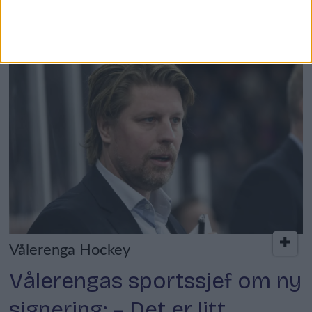
flere vis
Vålerenga Hockey
Vålerengas sportssjef om ny
signering: – Det er litt