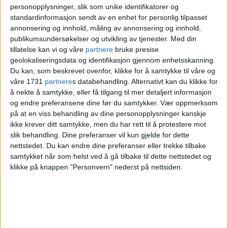
Våre viktige
personopplysninger, slik som unike identifikatorer og
standardinformasjon sendt av en enhet for personlig tilpasset
gjennomslag
annonsering og innhold, måling av annonsering og innhold,
publikumsundersøkelser og utvikling av tjenester.
Med din
tillatelse kan vi og våre
partnere
bruke presise
geolokaliseringsdata og identifikasjon gjennom enhetsskanning.
Blant våre viktigste gjennomslag det siste
Du kan, som beskrevet ovenfor, klikke for å samtykke til våre og
kvarte århundret finner vi det nye
våre 1731
partnere
s databehandling. Alternativt kan du klikke for
å nekte å samtykke, eller få tilgang til mer detaljert informasjon
hovedbiblioteket i Bjørvika, badeanleggene
og endre preferansene dine før du samtykker.
Vær oppmerksom
på Sørenga og Operastranda, kaféer,
på at en viss behandling av dine personopplysninger kanskje
ikke krever ditt samtykke, men du har rett til å protestere mot
restauranter og gateliv, parker og
slik behandling. Dine preferanser vil kun gjelde for dette
friarealer, skole og trikk i Dronning
nettstedet. Du kan endre dine preferanser eller trekke tilbake
samtykket når som helst ved å gå tilbake til dette nettstedet og
Eufemias gate.
klikke på knappen "Personvern" nederst på nettsiden.
Tøyen/Munch-avtalen sikret også nytt
Tøyenbad for hele byen og et
Munchmuseum som tar vare på den unike