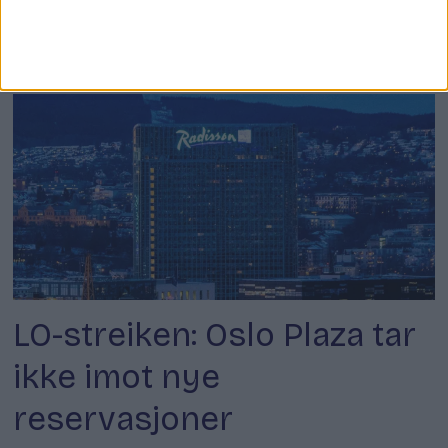
mot Studentsamskipnaden
i Oslo
LO-streiken: Oslo Plaza tar
ikke imot nye
reservasjoner