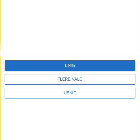
ENIG
FLERE VALG
Hindret trafikken i
UENIG
Bogstadveien bevisst, men
hoppet til side da trikken
kom