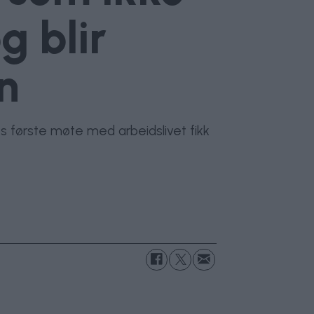
g blir
n
s første møte med arbeidslivet fikk