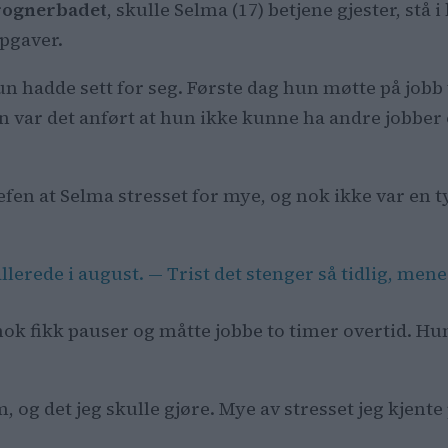
rognerbadet
, skulle Selma (17) betjene gjester, stå i
pgaver.
un hadde sett for seg. Første dag hun møtte på jobb
ten var det anført at hun ikke kunne ha andre jobber
fen at Selma stresset for mye, og nok ikke var en 
lerede i august. — Trist det stenger så tidlig, men
 nok fikk pauser og måtte jobbe to timer overtid. H
, og det jeg skulle gjøre. Mye av stresset jeg kjente