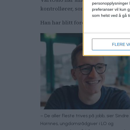
personopplysninger k
kontrollører, som er frivillige og un
preferanser vil kun g
som helst ved å gå t
Han har blitt forelagt Selmas histo
FLERE V
– De aller fleste trives på jobb, sier Sindre
Hornnes, ungdomsrådgiver i LO og