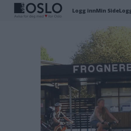
Logg inn
Min Side
Log