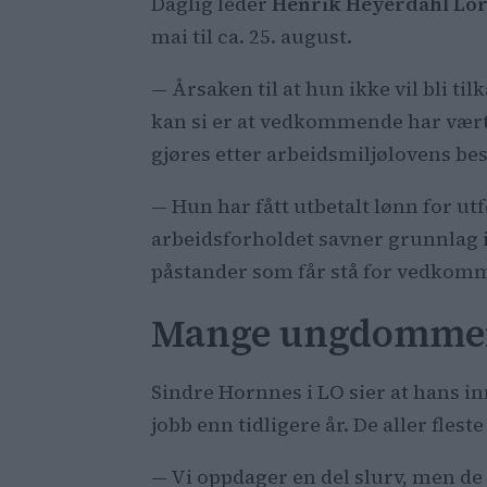
Daglig leder
Henrik Heyerdahl Lo
mai til ca. 25. august.
— Årsaken til at hun ikke vil bli til
kan si er at vedkommende har vært in
gjøres etter arbeidsmiljølovens b
— Hun har fått utbetalt lønn for ut
arbeidsforholdet savner grunnlag i 
påstander som får stå for vedkomm
Mange ungdommer f
Sindre Hornnes i LO sier at hans in
jobb enn tidligere år. De aller flest
— Vi oppdager en del slurv, men de 