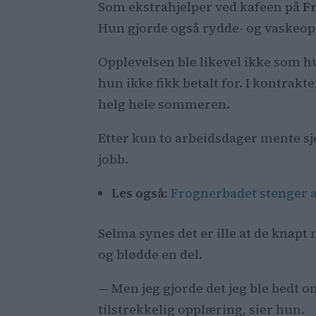
Som ekstrahjelper ved kafeen på
F
Hun gjorde også rydde- og vaskeop
Opplevelsen ble likevel ikke som h
hun ikke fikk betalt for. I kontrak
helg hele sommeren.
Etter kun to arbeidsdager mente sje
jobb.
Les også:
Frognerbadet stenger al
Selma synes det er ille at de knapt
og blødde en del.
— Men jeg gjorde det jeg ble bedt om
tilstrekkelig opplæring, sier hun.