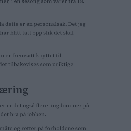
er, i en sesong som varer fra 18.
 da dette er en personalsak. Det jeg
r blitt tatt opp slik det skal
 er fremsatt knyttet til
 det tilbakevises som uriktige
læring
ommer er det også flere ungdommer på
a det bra på jobben.
d måte og retter på forholdene som