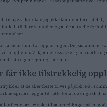
range
i
Stuper`n
har ca. 30 sesongansatte hver somm
kalt til nye vakter kan jeg ikke kommentere i detalj,
nkalt til flere samtaler, og at de aktuelle forhold ha
estemmelser.
ført arbeid samt for opplæringen. De påstandene som
virkeligheten. Vi kjenner oss ikke igjen i dette, og
ende sin egen regning, sier han.
år ikke tilstrekkelig opp
ntrykk er at de aller fleste trives på jobb. Nå i s
e arbeidsgivere legger til rette for at de unge skal h
aller fleste tar kritiske tilbakemeldinger på en go