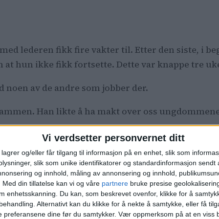
med lederen fikk fire vakter til. Etter den siste, i b
at hun ikke fikk fortsette. Dette var knappe tre uk
ed noen av de andre som jobber der.
 sammen. Han likte å ha makt over oss ungdommene.
Vi verdsetter personvernet ditt
t endte sånn. Det er mange usikre ungdommer som ik
lagrer og/eller får tilgang til informasjon på en enhet, slik som informa
ysninger, slik som unike identifikatorer og standardinformasjon sendt 
annonsering og innhold, måling av annonsering og innhold, publikumsu
.
Med din tillatelse kan vi og våre
partnere
bruke presise geolokaliserin
nholdet i en oppsigelse
om enhetsskanning. Du kan, som beskrevet ovenfor, klikke for å samtykk
behandling. Alternativt kan du klikke for å nekte å samtykke, eller få tilga
e preferansene dine før du samtykker.
Vær oppmerksom på at en viss b
Hornnes
, ungdomsrådgiver i
LO
og sommerpatruljes