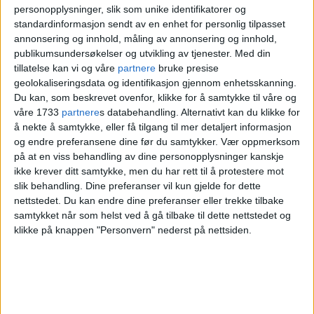
personopplysninger, slik som unike identifikatorer og
standardinformasjon sendt av en enhet for personlig tilpasset
annonsering og innhold, måling av annonsering og innhold,
publikumsundersøkelser og utvikling av tjenester.
Med din
tillatelse kan vi og våre
partnere
bruke presise
geolokaliseringsdata og identifikasjon gjennom enhetsskanning.
Du kan, som beskrevet ovenfor, klikke for å samtykke til våre og
våre 1733
partnere
s databehandling. Alternativt kan du klikke for
å nekte å samtykke, eller få tilgang til mer detaljert informasjon
og endre preferansene dine før du samtykker.
Vær oppmerksom
Oppsøkt av politi på kafé
på at en viss behandling av dine personopplysninger kanskje
etter fredelig aksjon: – Vi
ikke krever ditt samtykke, men du har rett til å protestere mot
slik behandling. Dine preferanser vil kun gjelde for dette
opplever et autoritært
nettstedet. Du kan endre dine preferanser eller trekke tilbake
reaksjonsmønster fra
samtykket når som helst ved å gå tilbake til dette nettstedet og
klikke på knappen "Personvern" nederst på nettsiden.
politiets side, sier aktivist
Charlotte Qvale