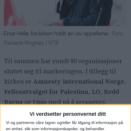
Einar Helle fra kirken holdt en av appellene.
Foto:
Frederik Ringnes / NTB
Til sammen har rundt 80 organisasjoner
sluttet seg til markeringen. I tillegg til
kirken er
Amnesty International Norge
,
Fellesutvalget for Palestina
,
LO
,
Redd
Barna
og
Unio
med på å arrangere.
Vi verdsetter personvernet ditt
Vi og partnerne våre lagrer og/eller får tilgang til informasjon på
en enhet, slik som informasjonskapsler, og behandler