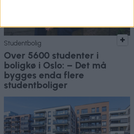
Studentbolig
Over 5600 studenter i
boligkø i Oslo: – Det må
bygges enda flere
studentboliger