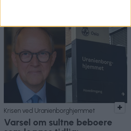
bydel
Krisen ved Uranienborghjemmet
Varsel om sultne beboere