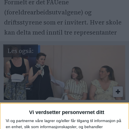
Formelt er det FAUene
Byrådssekretær Hassan Nawaz
(foreldrearbeidsutvalgene) og
understreker viktigheten av å
driftsstyrene som er invitert. Hver skole
inkludere flest mulig innspill før
kan delta med inntil tre representanter
politisk behandling.
Unison marsjordre fra
Vi verdsetter personvernet ditt
folkemøte på Ensjø: – Vi
Vi og partnerne våre lagrer og/eller får tilgang til informasjon på
krever at barneskolen
en enhet, slik som informasjonskapsler, og behandler