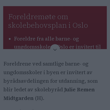
Foreldremøte om
skolebehovsplan i Oslo
Foreldre fra alle barne- og
ungdomsskoler i Oslo er invitert til
et møte om skolebehovsplanen.
Foreldrene ved samtlige barne- og
Møtet arrangeres av skolebyråd
ungdomsskoler i byen er invitert av
Julie Remen Midtgarden og finner
byrådsavdelingen for utdanning, som
sted mandag 25. august.
blir ledet av skolebyråd
Julie Remen
Formålet er å samle innspill fra
Midtgarden
(H).
foreldre om kapasitet og utvikling i
osloskolen.