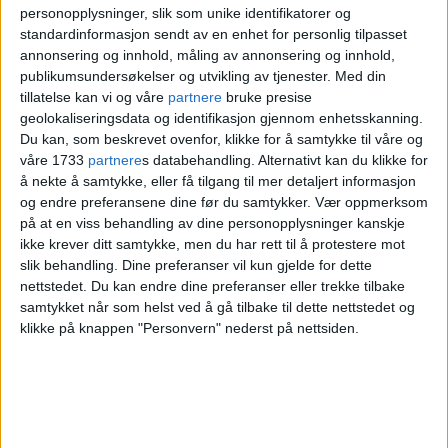
personopplysninger, slik som unike identifikatorer og
bygges!
standardinformasjon sendt av en enhet for personlig tilpasset
annonsering og innhold, måling av annonsering og innhold,
publikumsundersøkelser og utvikling av tjenester.
Med din
Innspillsmøtet handler om
tillatelse kan vi og våre
partnere
bruke presise
geolokaliseringsdata og identifikasjon gjennom enhetsskanning.
skolebehovsplanen. «Vi ønsker å høre
Du kan, som beskrevet ovenfor, klikke for å samtykke til våre og
deres vurderinger, behov og
våre 1733
partnere
s databehandling. Alternativt kan du klikke for
å nekte å samtykke, eller få tilgang til mer detaljert informasjon
perspektiver på hvordan vi best
og endre preferansene dine før du samtykker.
Vær oppmerksom
på at en viss behandling av dine personopplysninger kanskje
planlegger for kapasitet og utvikling i
ikke krever ditt samtykke, men du har rett til å protestere mot
osloskolen i årene som kommer», står det
slik behandling. Dine preferanser vil kun gjelde for dette
nettstedet. Du kan endre dine preferanser eller trekke tilbake
i invitasjonen.
samtykket når som helst ved å gå tilbake til dette nettstedet og
klikke på knappen "Personvern" nederst på nettsiden.
Ønsker at alle får
slippe til