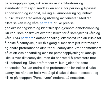
personopplysninger, slik som unike identifikatorer og
Han frykter også at dette bare er
standardinformasjon sendt av en enhet for personlig tilpasset
annonsering og innhold, måling av annonsering og innhold,
begynnelsen.
publikumsundersøkelser og utvikling av tjenester.
Med din
tillatelse kan vi og våre
partnere
bruke presise
— Når dette først får status som et område
geolokaliseringsdata og identifikasjon gjennom enhetsskanning.
Du kan, som beskrevet ovenfor, klikke for å samtykke til våre og
hvor man bare kan dumpe båtene sine, er
våre 1733
partnere
s databehandling. Alternativt kan du klikke for
å nekte å samtykke, eller få tilgang til mer detaljert informasjon
det fort mulig at flere følger etter.
og endre preferansene dine før du samtykker.
Vær oppmerksom
på at en viss behandling av dine personopplysninger kanskje
ikke krever ditt samtykke, men du har rett til å protestere mot
slik behandling. Dine preferanser vil kun gjelde for dette
nettstedet. Du kan endre dine preferanser eller trekke tilbake
samtykket når som helst ved å gå tilbake til dette nettstedet og
klikke på knappen "Personvern" nederst på nettsiden.