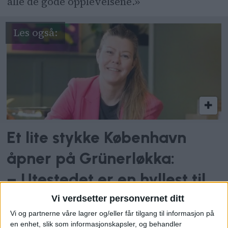
alle de gode opplevelsene.»
Et lite stykke København
åpner på Grünerløkka:
– Utestedet er en hyllest til
bydelen som formet meg
Vi verdsetter personvernet ditt
Vi og partnerne våre lagrer og/eller får tilgang til informasjon på
en enhet, slik som informasjonskapsler, og behandler