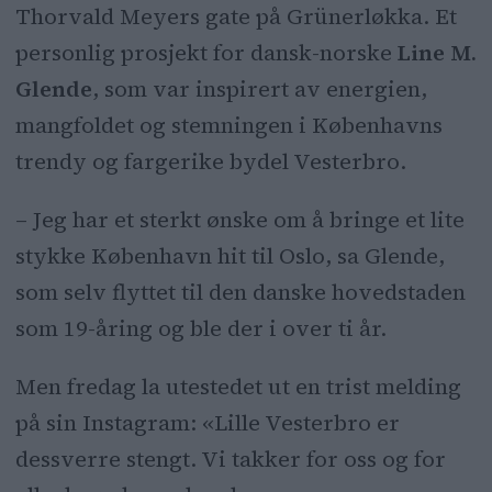
Thorvald Meyers gate på Grünerløkka. Et
Nå er baren stengt, og tolv ansatte
personlig prosjekt for dansk-norske
Line M.
rammet.
Glende
, som var inspirert av energien,
mangfoldet og stemningen i Københavns
trendy og fargerike bydel Vesterbro.
– Jeg har et sterkt ønske om å bringe et lite
stykke København hit til Oslo, sa Glende,
som selv flyttet til den danske hovedstaden
som 19-åring og ble der i over ti år.
Men fredag la utestedet ut en trist melding
på sin Instagram: «Lille Vesterbro er
dessverre stengt. Vi takker for oss og for