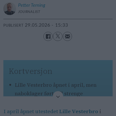
Petter
Terning
JOURNALIST
29.05.2026 - 15:33
PUBLISERT
Kortversjon
Lille Vesterbro åpnet i april, men
naboklager førte til strenge
lydrestriksjoner fra utleier.
I april åpnet utestedet
Lille Vesterbro
i
Uten musikk forsvant kundene raskt.