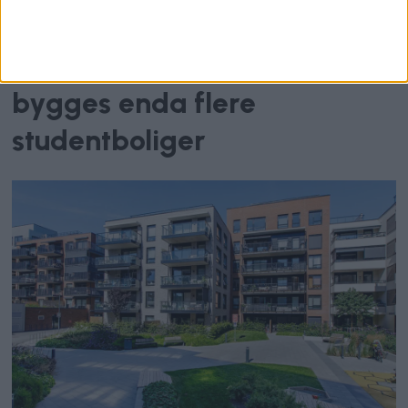
Over 5600 studenter i
boligkø i Oslo: – Det må
bygges enda flere
studentboliger