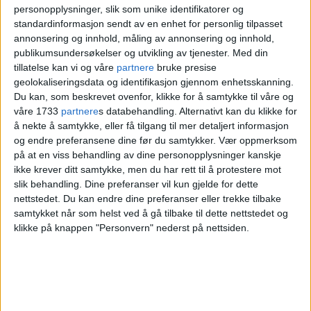
– Folk sluttet å komme
personopplysninger, slik som unike identifikatorer og
standardinformasjon sendt av en enhet for personlig tilpasset
annonsering og innhold, måling av annonsering og innhold,
publikumsundersøkelser og utvikling av tjenester.
Med din
Til VårtOslo utdyper Glende at åpningen i
tillatelse kan vi og våre
partnere
bruke presise
april var til stor suksess med mange
geolokaliseringsdata og identifikasjon gjennom enhetsskanning.
Du kan, som beskrevet ovenfor, klikke for å samtykke til våre og
positive tilbakemeldinger. Men allerede
våre 1733
partnere
s databehandling. Alternativt kan du klikke for
etter åpningshelgen mottok de klage på
å nekte å samtykke, eller få tilgang til mer detaljert informasjon
og endre preferansene dine før du samtykker.
Vær oppmerksom
støy fra naboer.
på at en viss behandling av dine personopplysninger kanskje
ikke krever ditt samtykke, men du har rett til å protestere mot
– Utleier påla oss derfor sterke
slik behandling. Dine preferanser vil kun gjelde for dette
nettstedet. Du kan endre dine preferanser eller trekke tilbake
restriksjoner på avspilling av musikk. Det
samtykket når som helst ved å gå tilbake til dette nettstedet og
klikke på knappen "Personvern" nederst på nettsiden.
samsvarer jo ikke med en bar at det ikke
kan spilles musikk. Vi mister jo alt det som
skaper stemning og atmosfære.