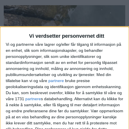
Vi verdsetter personvernet ditt
Vi og partnerne våre lagrer og/eller får tilgang til informasjon på
en enhet, slik som informasjonskapsler, og behandler
personopplysninger, slik som unike identifikatorer og
standardinformasjon sendt av en enhet for personlig tilpasset
Advarte om dødsfellene i
annonsering og innhold, måling av annonsering og innhold,
publikumsundersøkelser og utvikling av tjenester.
Med din
fjor – nå har sprekkene i
tillatelse kan vi og våre
partnere
bruke presise
geolokaliseringsdata og identifikasjon gjennom enhetsskanning.
Frognerdammen fått fatale
Du kan, som beskrevet ovenfor, klikke for å samtykke til våre og
våre 1731
partnere
s databehandling. Alternativt kan du klikke for
konsekvenser
å nekte å samtykke, eller få tilgang til mer detaljert informasjon
og endre preferansene dine før du samtykker.
Vær oppmerksom
på at en viss behandling av dine personopplysninger kanskje
ikke krever ditt samtykke, men du har rett til å protestere mot
slik behandling. Dine preferanser vil kun gjelde for dette