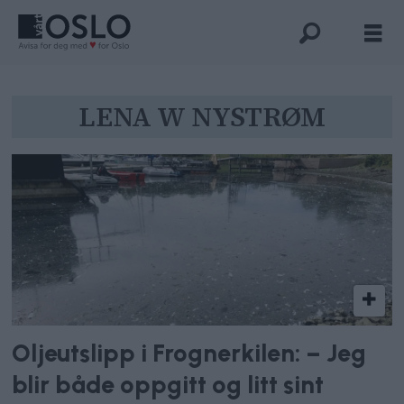
Tag:
LENA W NYSTRØM
lena
w
nystrøm
Oljeutslipp i Frognerkilen: – Jeg
blir både oppgitt og litt sint