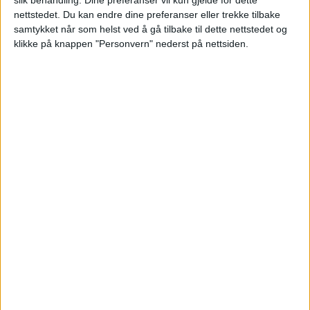
nettstedet. Du kan endre dine preferanser eller trekke tilbake
samtykket når som helst ved å gå tilbake til dette nettstedet og
klikke på knappen "Personvern" nederst på nettsiden.
Nå hekker svanene i byens
dammer. Her er hva du kan gjøre
for å unngå å ødelegge denne
viktige sesongen