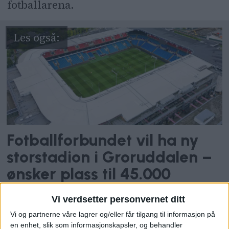
fotballarena.
Fotballforbundet vil ha ny
storstadion i Groruddalen –
ønsker plass til 45.000
tilskuere
Vi verdsetter personvernet ditt
Vi og partnerne våre lagrer og/eller får tilgang til informasjon på
– Jeg sitter rasende og leser side opp og
en enhet, slik som informasjonskapsler, og behandler