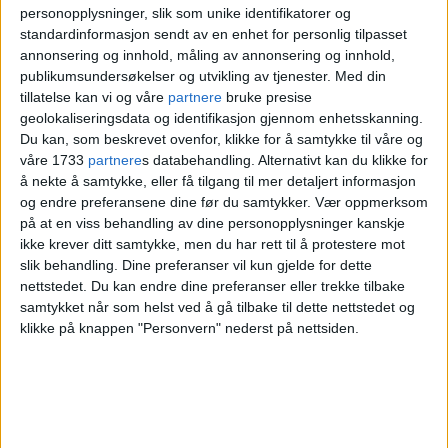
personopplysninger, slik som unike identifikatorer og
side ned om Fotballforbundets nye
standardinformasjon sendt av en enhet for personlig tilpasset
planer om fotballstadion i bydel Stovner.
annonsering og innhold, måling av annonsering og innhold,
publikumsundersøkelser og utvikling av tjenester.
Med din
Men hvorfor nevner ingen noe om hva
tillatelse kan vi og våre
partnere
bruke presise
geolokaliseringsdata og identifikasjon gjennom enhetsskanning.
som ligger her fra før? Jeg synes det er
Du kan, som beskrevet ovenfor, klikke for å samtykke til våre og
helt grusomt.
våre 1733
partnere
s databehandling. Alternativt kan du klikke for
å nekte å samtykke, eller få tilgang til mer detaljert informasjon
og endre preferansene dine før du samtykker.
Vær oppmerksom
– Her ligger Norges største skatepark i
på at en viss behandling av dine personopplysninger kanskje
ikke krever ditt samtykke, men du har rett til å protestere mot
areal, med både skatehall og
slik behandling. Dine preferanser vil kun gjelde for dette
utendørsområde. I motsetning til
Skur 13
nettstedet. Du kan endre dine preferanser eller trekke tilbake
samtykket når som helst ved å gå tilbake til dette nettstedet og
og
Oslo Skatehall
er dette gratis og
klikke på knappen "Personvern" nederst på nettsiden.
døgnåpent, forteller Williksen, som også
er lærer på
Haugenstua skole
.