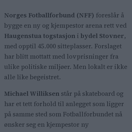
Personer lokalt frykter tap av
Norges Fotballforbund (NFF)
foreslår å
gratis tilbud for unge.
bygge en ny og kjempestor arena rett ved
Både en skatepark, et
Haugenstua togstasjon
i
bydel Stovner
,
motorsportsenter, en
med opptil 45.000 sitteplasser. Forslaget
ungdomsklubb og en skole for
har blitt mottatt med lovprisninger fra
vanskeligstilte kan være truet.
ulike politiske miljøer. Men lokalt er ikke
Leder av bydelsutvalget på
alle like begeistret.
Stovner, Rashid Nawaz, mener
arenaen kan løfte området.
Michael Williksen
står på skateboard og
har et tett forhold til anlegget som ligger
på samme sted som Fotballforbundet nå
ønsker seg en kjempestor ny