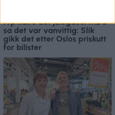
Parkering
Frp kalte det julegave. MDG
sa det var vanvittig: Slik
gikk det etter Oslos priskutt
for bilister