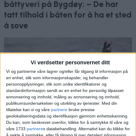
båttyveri på Bygdøy: – De har
tatt tilhold i båten for å ha et sted
å sove
Vi verdsetter personvernet ditt
Vi og partnerne våre lagrer og/eller får tilgang til informasjon på
en enhet, slik som informasjonskapsler, og behandler
personopplysninger, slik som unike identifikatorer og
standardinformasjon sendt av en enhet for personlig tilpasset
annonsering og innhold, måling av annonsering og innhold,
Gråtende av glede sikret
publikumsundersøkelser og utvikling av tjenester.
Med din
tillatelse kan vi og våre
partnere
bruke presise
KNS-seileren Line Flem Høst
geolokaliseringsdata og identifikasjon gjennom enhetsskanning.
Du kan, som beskrevet ovenfor, klikke for å samtykke til våre og
(28) seg OL-bronse: – Hun
våre 1733
partnere
s databehandling. Alternativt kan du klikke for
å nekte å samtykke, eller få tilgang til mer detaljert informasjon