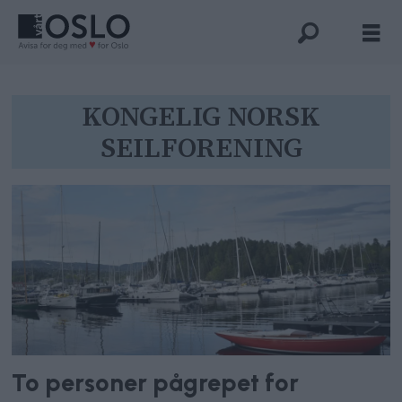
Tag:
KONGELIG NORSK
SEILFORENING
kongelig
norsk
seilforening
To personer pågrepet for