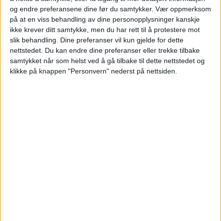
seiler som en gudinne
og endre preferansene dine før du samtykker.
Vær oppmerksom
på at en viss behandling av dine personopplysninger kanskje
ikke krever ditt samtykke, men du har rett til å protestere mot
slik behandling. Dine preferanser vil kun gjelde for dette
nettstedet. Du kan endre dine preferanser eller trekke tilbake
samtykket når som helst ved å gå tilbake til dette nettstedet og
klikke på knappen "Personvern" nederst på nettsiden.
For lite vind for OL-seilerne:
Medaljeseilasen til Line Flem Høst
utsatt til onsdag