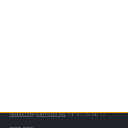
VårtOslo er avisa for deg med hjerte for
Oslo. Vi forteller historiene fra
hverdagslivet i Oslo, fra der du bor, jobber
og går på skole.
KONTAKT OSS
Redaktør, Vegard Velle
redaktor@vartoslo.no,
tlf: 93 25 68 32