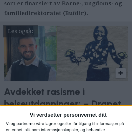
som er finansiert av
Barne-, ungdoms- og
familiedirektoratet (Bufdir)
.
Avdekket rasisme i
helseutdanninger: – Drapet
på Tamima har gjort mange
Vi verdsetter personvernet ditt
Vi og partnerne våre lagrer og/eller får tilgang til informasjon på
redde og usikre
en enhet, slik som informasjonskapsler, og behandler