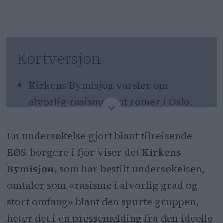
Kortversjon
Kirkens Bymisjon varsler om
alvorlig rasisme mot romer i Oslo.
Mange oppgir å oppleve vold,
En undersøkelse gjort blant tilreisende
trusler og trakassering i hverdagen.
EØS
-borgere i fjor viser det
Kirkens
Diskriminering skjer ofte på gaten
Bymisjon
, som har bestilt undersøkelsen,
og i kollektivtransporten.
omtaler som «rasisme i alvorlig grad og
Organisasjonen ber om tydeligere
stort omfang» blant den spurte gruppen,
tiltak og mer opplæring.
heter det i en pressemelding fra den ideelle