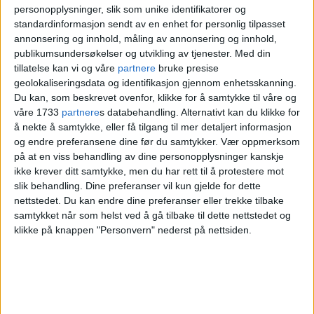
personopplysninger, slik som unike identifikatorer og
standardinformasjon sendt av en enhet for personlig tilpasset
– Må tas på alvor
annonsering og innhold, måling av annonsering og innhold,
publikumsundersøkelser og utvikling av tjenester.
Med din
tillatelse kan vi og våre
partnere
bruke presise
geolokaliseringsdata og identifikasjon gjennom enhetsskanning.
– Det er stygt, og det er trist. Det skjer
Du kan, som beskrevet ovenfor, klikke for å samtykke til våre og
åpenlyst på gater og torg hver dag, sier
våre 1733
partnere
s databehandling. Alternativt kan du klikke for
å nekte å samtykke, eller få tilgang til mer detaljert informasjon
Marit Nybø
.
og endre preferansene dine før du samtykker.
Vær oppmerksom
på at en viss behandling av dine personopplysninger kanskje
Hun leder
Kirkens Bymisjons arbeid med
ikke krever ditt samtykke, men du har rett til å protestere mot
slik behandling. Dine preferanser vil kun gjelde for dette
gruppen
i Oslo.
nettstedet. Du kan endre dine preferanser eller trekke tilbake
samtykket når som helst ved å gå tilbake til dette nettstedet og
Nybø påpeker at det fra før er kjent at
klikke på knappen "Personvern" nederst på nettsiden.
romer er den etniske gruppen som i
størst
grad blir rammet av diskriminering
.