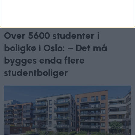
Studentbolig
Over 5600 studenter i
boligkø i Oslo: – Det må
bygges enda flere
studentboliger