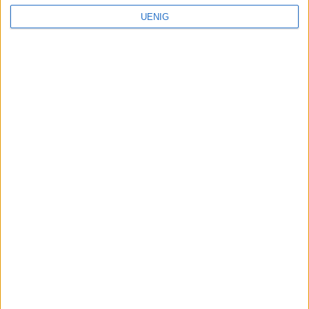
UENIG
Båtfører ved Kongen
Marina anmeldt
Hyller politiet: – Jeg ble litt