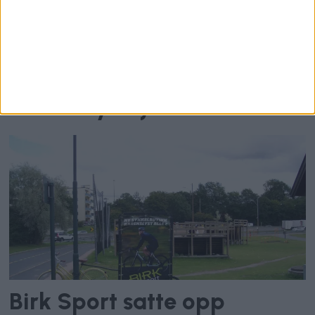
Benkene og buskene i
Frognerkilen forfaller. —
Utfordrende å rydde
forskjellige buskarter,
svarer bymiljøetaten.
Birk Sport satte opp