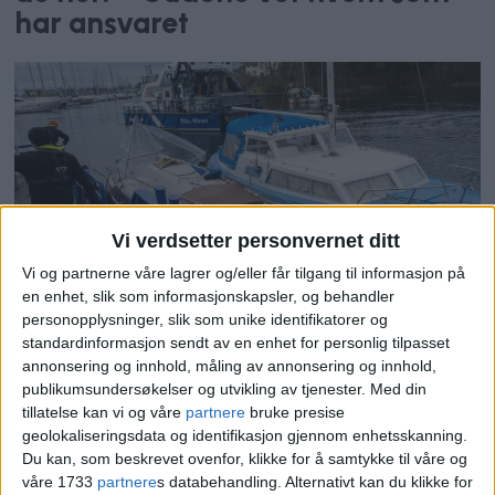
har ansvaret
Vi verdsetter personvernet ditt
Vi og partnerne våre lagrer og/eller får tilgang til informasjon på
20 båter gjensto etter én dag. Nå
en enhet, slik som informasjonskapsler, og behandler
er alle ulovlig fortøyde fartøy
personopplysninger, slik som unike identifikatorer og
fjernet i Frognerkilen – dette
standardinformasjon sendt av en enhet for personlig tilpasset
annonsering og innhold, måling av annonsering og innhold,
skjer med dem
publikumsundersøkelser og utvikling av tjenester.
Med din
tillatelse kan vi og våre
partnere
bruke presise
geolokaliseringsdata og identifikasjon gjennom enhetsskanning.
Du kan, som beskrevet ovenfor, klikke for å samtykke til våre og
våre 1733
partnere
s databehandling. Alternativt kan du klikke for