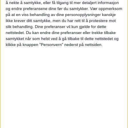
å nekte å samtykke, eller få tilgang til mer detaljert informasjon
og endre preferansene dine før du samtykker.
Vær oppmerksom
på at en viss behandling av dine personopplysninger kanskje
ikke krever ditt samtykke, men du har rett til å protestere mot
slik behandling. Dine preferanser vil kun gjelde for dette
nettstedet. Du kan endre dine preferanser eller trekke tilbake
samtykket når som helst ved å gå tilbake til dette nettstedet og
Her fjernes båtene i Frognerkilen
klikke på knappen "Personvern" nederst på nettsiden.
etter flere advarsler. Har kostet
kommunen millioner