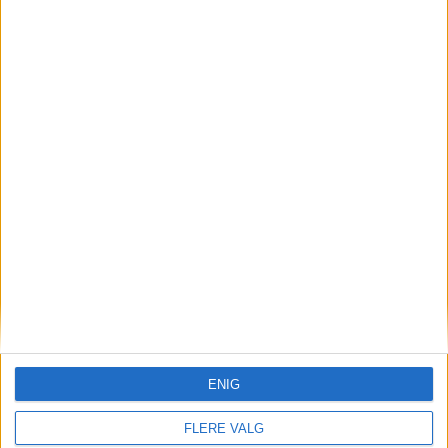
Brann i russebuss på
Slemdalsveien
ENIG
FLERE VALG