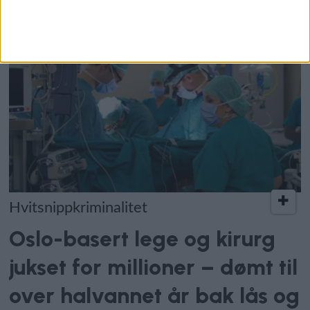
Hvitsnippkriminalitet
Oslo-basert lege og kirurg
jukset for millioner – dømt til
over halvannet år bak lås og