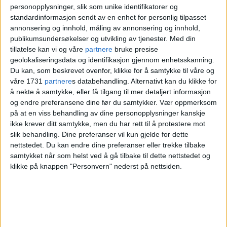
personopplysninger, slik som unike identifikatorer og
standardinformasjon sendt av en enhet for personlig tilpasset
annonsering og innhold, måling av annonsering og innhold,
publikumsundersøkelser og utvikling av tjenester.
Med din
tillatelse kan vi og våre
partnere
bruke presise
geolokaliseringsdata og identifikasjon gjennom enhetsskanning.
Du kan, som beskrevet ovenfor, klikke for å samtykke til våre og
våre 1731
partnere
s databehandling. Alternativt kan du klikke for
å nekte å samtykke, eller få tilgang til mer detaljert informasjon
og endre preferansene dine før du samtykker.
Vær oppmerksom
på at en viss behandling av dine personopplysninger kanskje
ikke krever ditt samtykke, men du har rett til å protestere mot
slik behandling. Dine preferanser vil kun gjelde for dette
nettstedet. Du kan endre dine preferanser eller trekke tilbake
samtykket når som helst ved å gå tilbake til dette nettstedet og
klikke på knappen "Personvern" nederst på nettsiden.