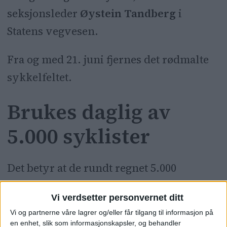
seksjonsleder
Øystein Tandberg
i
Statens vegvesen.
Fra og med 21. juni fjernes det rødmalte
sykkelfeltet.
Brukes daglig av
5.000 syklister
Det betyr at de rundt regnet 5.000
syklistene som daglig trafikkerer
Vi verdsetter personvernet ditt
strekningen må forholde seg til en helt
Vi og partnerne våre lagrer og/eller får tilgang til informasjon på
ny regel. De må vike for lastebilene ut og
en enhet, slik som informasjonskapsler, og behandler