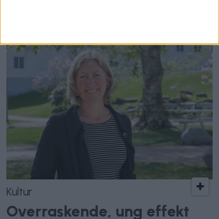
sier sykehjemmet
drives «forsvarlig»
Kultur
Overraskende, ung effekt