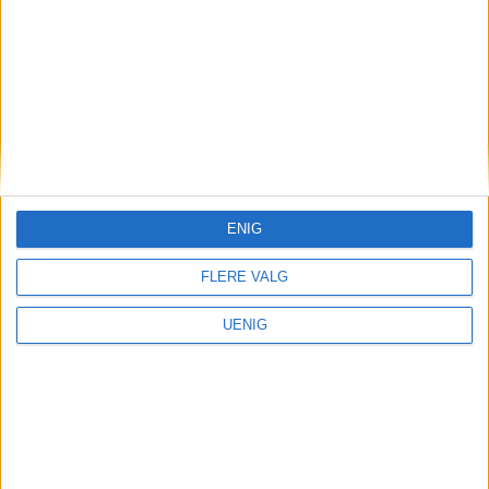
ENIG
FLERE VALG
UENIG
Vålerenga Hockey
Stortalentet Aron (21) levde
ut drømmen i Canada. Men
nå skal han «sette fyr» på