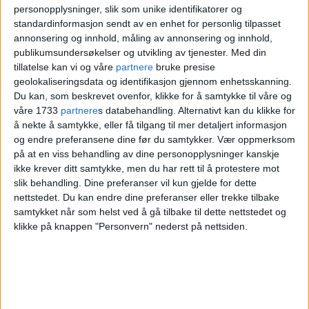
personopplysninger, slik som unike identifikatorer og
inn fra kaia.
standardinformasjon sendt av en enhet for personlig tilpasset
annonsering og innhold, måling av annonsering og innhold,
publikumsundersøkelser og utvikling av tjenester.
Med din
tillatelse kan vi og våre
partnere
bruke presise
geolokaliseringsdata og identifikasjon gjennom enhetsskanning.
Du kan, som beskrevet ovenfor, klikke for å samtykke til våre og
våre 1733
partnere
s databehandling. Alternativt kan du klikke for
å nekte å samtykke, eller få tilgang til mer detaljert informasjon
og endre preferansene dine før du samtykker.
Vær oppmerksom
på at en viss behandling av dine personopplysninger kanskje
ikke krever ditt samtykke, men du har rett til å protestere mot
slik behandling. Dine preferanser vil kun gjelde for dette
Mener ny sykkelvei vil
nettstedet. Du kan endre dine preferanser eller trekke tilbake
samtykket når som helst ved å gå tilbake til dette nettstedet og
ødelegge Ankerhagen på
klikke på knappen "Personvern" nederst på nettsiden.
Ruseløkka. - Vi vil ikke ha
sykling tvers gjennom her