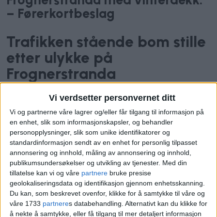
– Førerkortbeslag
Trafikken stående bom stille
etter ulykke på
Frognerstranda
Vi verdsetter personvernet ditt
Vi og partnerne våre lagrer og/eller får tilgang til informasjon på
en enhet, slik som informasjonskapsler, og behandler
personopplysninger, slik som unike identifikatorer og
standardinformasjon sendt av en enhet for personlig tilpasset
annonsering og innhold, måling av annonsering og innhold,
publikumsundersøkelser og utvikling av tjenester.
Med din
tillatelse kan vi og våre
partnere
bruke presise
geolokaliseringsdata og identifikasjon gjennom enhetsskanning.
Filmet i 163 km/t ved
Du kan, som beskrevet ovenfor, klikke for å samtykke til våre og
Frognerstranda. Men
våre 1733
partnere
s databehandling. Alternativt kan du klikke for
å nekte å samtykke, eller få tilgang til mer detaljert informasjon