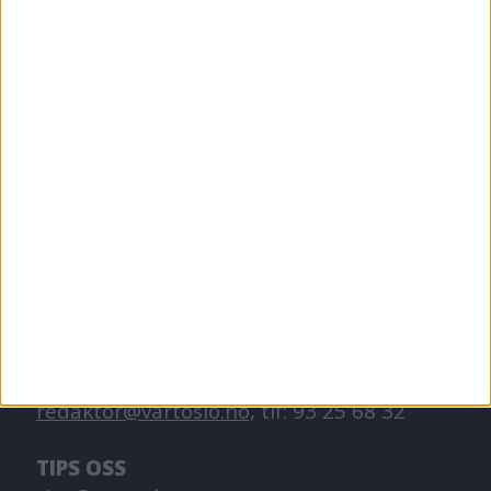
VårtOslo er avisa for deg med hjerte for
Oslo. Vi forteller historiene fra
hverdagslivet i Oslo, fra der du bor, jobber
og går på skole.
KONTAKT OSS
Redaktør, Vegard Velle
redaktor@vartoslo.no,
tlf: 93 25 68 32
TIPS OSS