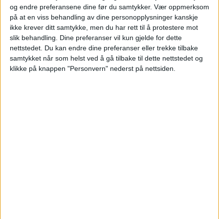
mangemillionæren (42) slapp
og endre preferansene dine før du samtykker.
Vær oppmerksom
«billig» unna i retten
på at en viss behandling av dine personopplysninger kanskje
ikke krever ditt samtykke, men du har rett til å protestere mot
slik behandling. Dine preferanser vil kun gjelde for dette
nettstedet. Du kan endre dine preferanser eller trekke tilbake
samtykket når som helst ved å gå tilbake til dette nettstedet og
klikke på knappen "Personvern" nederst på nettsiden.
Elsparkesyklister stoppet over en
lav sko i utkanten av sentrum: –
Beslaglagt av politiet