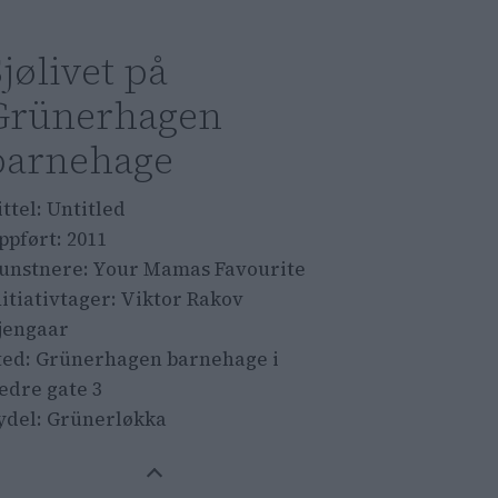
jølivet på
Grünerhagen
barnehage
ittel: Untitled
ppført: 2011
unstnere: Your Mamas Favourite
nitiativtager: Viktor Rakov
jengaar
ted: Grünerhagen barnehage i
edre gate 3
ydel: Grünerløkka