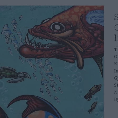
S
T
O
K
I
G
S
N
B