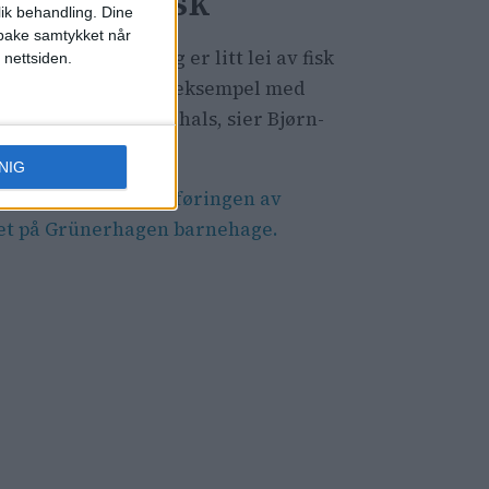
tt nok av fisk
lik behandling. Dine
ilbake samtykket når
 må innrømme at jeg er litt lei av fisk
 nettsiden.
Så jeg lager dem for eksempel med
nthode eller slangehals, sier Bjørn-
en.
NIG
k ut videoen fra oppføringen av
et på Grünerhagen barnehage.