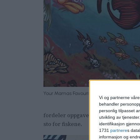
Your Mamas Favourite, utsnitt. Foto: Meret
Vi og partnerne våre 
behandler personoppl
personlig tilpasset 
fordeler oppgavene ut fra hva de syn
utvikling av tjenester
sto for fiskene.
identifikasjon gjenn
1731
partnere
s data
informasjon og endr