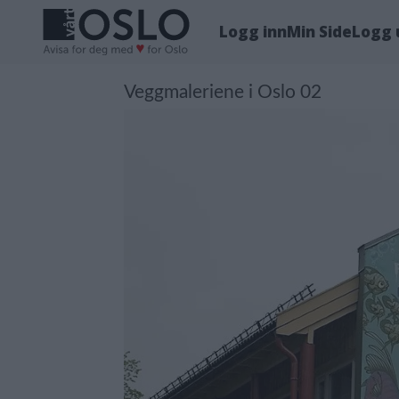
Logg inn
Min Side
Logg 
Veggmaleriene i Oslo 02