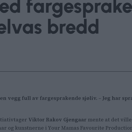
d fargespraken
elvas bredd
n vegg full av fargesprakende sjøliv. – Jeg har spra
tiativtager
Viktor Rakov Gjengaar
mente at det vill
aar og kunstnerne i Your Mamas Favourite Productions