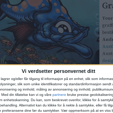
Gr
Your
graff
best
Andr
Aust
Aust
desi
Vi verdsetter personvernet ditt
Livet
he Ruud
fiske
lagrer og/eller får tilgang til informasjon på en enhet, slik som informa
ysninger, slik som unike identifikatorer og standardinformasjon sendt 
vegg
annonsering og innhold, måling av annonsering og innhold, publikumsu
es er mest interessant. Austbø laget logoen, bobler,
.
Med din tillatelse kan vi og våre
partnere
bruke presise geolokaliserin
om enhetsskanning. Du kan, som beskrevet ovenfor, klikke for å samtykk
behandling. Alternativt kan du klikke for å nekte å samtykke, eller få tilga
e preferansene dine før du samtykker.
Vær oppmerksom på at en viss b