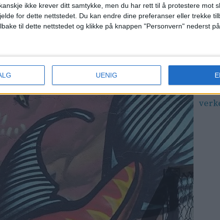
Få
anskje ikke krever ditt samtykke, men du har rett til å protestere mot s
jelde for dette nettstedet. Du kan endre dine preferanser eller trekke t
– Jeg
ilbake til dette nettstedet og klikke på knappen "Personvern" nederst på
nå! 
elefa
Hans
ALG
UENIG
E
Sjek
verk