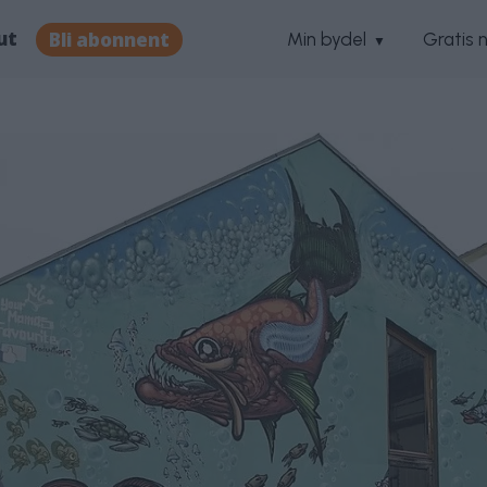
ut
Bli abonnent
Min bydel
Gratis 