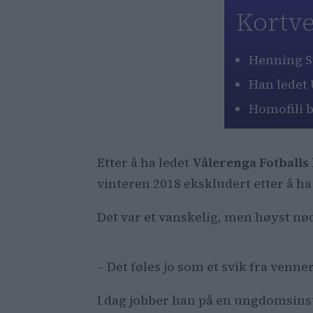
Kortve
Henning St
Han ledet 
Homofili b
Etter å ha ledet
Vålerenga Fotballs
vinteren 2018 ekskludert etter å 
Det var et vanskelig, men høyst nø
– Det føles jo som et svik fra venne
I dag jobber han på en ungdomsinst