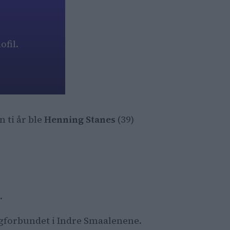
fil.
n ti år ble
Henning Stanes
(39)
.
Fagforbundet i Indre Smaalenene.