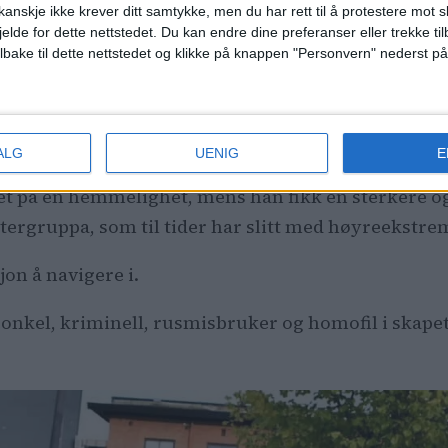
anskje ikke krever ditt samtykke, men du har rett til å protestere mot s
jelde for dette nettstedet. Du kan endre dine preferanser eller trekke t
ageonkel
ilbake til dette nettstedet og klikke på knappen "Personvern" nederst på
ljøet rundt den omstridte supportergrupperingen i 2
han kom ut av skapet.
ALG
UENIG
E
et på en hemmelighet, mens han fikk en sterkere og 
tergruppa, som til tider har slitt med høyreekstre
sjon å navigere i.
onkel, kriminell, rusmisbruker og homofil i skapet i 1