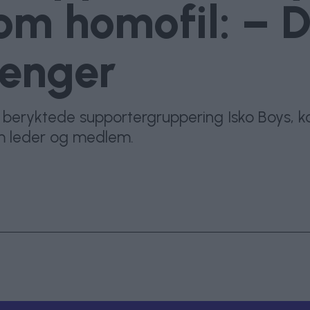
om homofil: – D
lenger
as beryktede supportergruppering Isko Boys,
om leder og medlem.