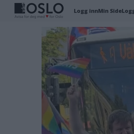
Logg inn
Min Side
Log