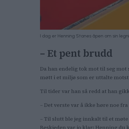
I dag er Henning Stanes åpen om sin legn
– Et pent brudd
Da han endelig tok mot til seg mot s
møtt i et miljø som er uttalte mot
Til tider var han så redd at han g
– Det verste var å ikke høre noe fr
– Til slutt ble jeg innkalt til et m
Beskjeden var jo klar: Henning du 