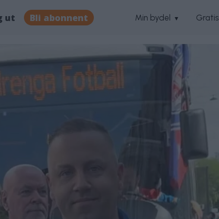
g ut
Bli abonnent
Min bydel
Grati