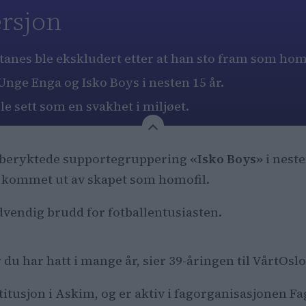
rsjon
anes ble ekskludert etter at han sto fram som homo
Unge Enga og Isko Boys i nesten 15 år.
le sett som en svakhet i miljøet.
beryktede supportegruppering
«Isko Boys»
i neste
ha kommet ut av skapet som homofil.
dvendig brudd for fotballentusiasten.
r du har hatt i mange år, sier 39-åringen til VårtOslo
itusjon i Askim, og er aktiv i fagorganisasjonen 