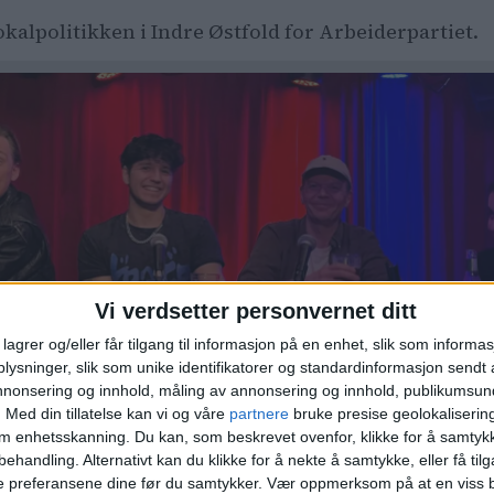
 lokalpolitikken i Indre Østfold for Arbeiderpartiet.
Vi verdsetter personvernet ditt
lagrer og/eller får tilgang til informasjon på en enhet, slik som informa
ysninger, slik som unike identifikatorer og standardinformasjon sendt 
annonsering og innhold, måling av annonsering og innhold, publikumsu
.
Med din tillatelse kan vi og våre
partnere
bruke presise geolokaliserin
om enhetsskanning. Du kan, som beskrevet ovenfor, klikke for å samtykk
ktører i Oslo: – Det kommer m
behandling. Alternativt kan du klikke for å nekte å samtykke, eller få tilga
er
e preferansene dine før du samtykker.
Vær oppmerksom på at en viss b