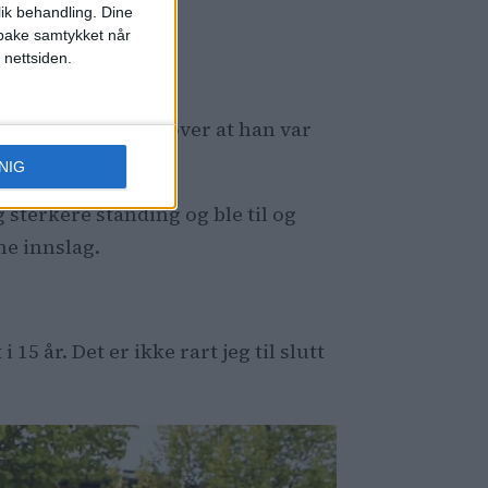
lik behandling. Dine
ilbake samtykket når
 nettsiden.
005, var han klar over at han var
NIG
sterkere standing og ble til og
me innslag.
5 år. Det er ikke rart jeg til slutt