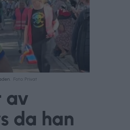
aden.
Foto: Privat
t av
ys da han