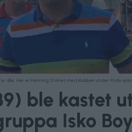
 for alle. Her er Henning Stanes med klubben under Pride-par
9) ble kastet u
gruppa Isko Bo