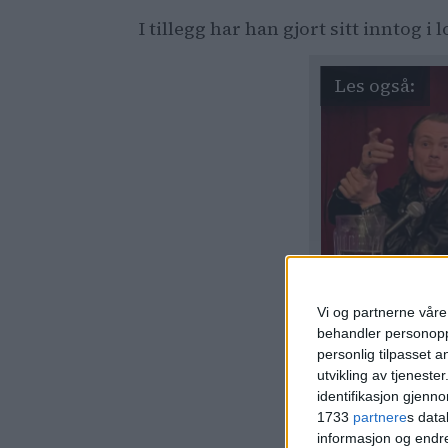
I tillegg har han gjort sitt inntog i
Vi og partnerne våre 
behandler personoppl
personlig tilpasset 
utvikling av tjenester
identifikasjon gjenn
Utelivsa
1733
partnere
s data
konkurs
informasjon og endr