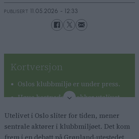
11.05.2026 - 12:33
PUBLISERT
Kortversjon
Oslos klubbmiljø er under press.
Høye kostnader svekker utelivet.
Mange unge velger andre
Utelivet i Oslo sliter for tiden, mener
opplevelser enn å clubbing.
sentrale aktører i klubbmiljøet. Det kom
Flere konkurser ventes framover.
frem i en debatt på Grønland-utestedet