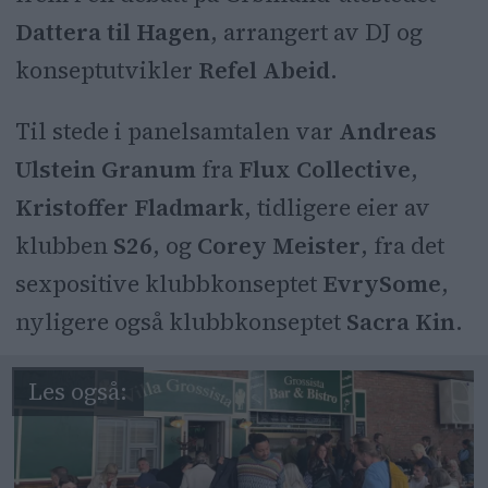
Dattera til Hagen
, arrangert av DJ og
konseptutvikler
Refel Abeid
.
Til stede i panelsamtalen var
Andreas
Ulstein Granum
fra
Flux Collective
,
Kristoffer Fladmark
, tidligere eier av
klubben
S26
, og
Corey Meister
, fra det
sexpositive klubbkonseptet
EvrySome
,
nyligere også klubbkonseptet
Sacra Kin
.