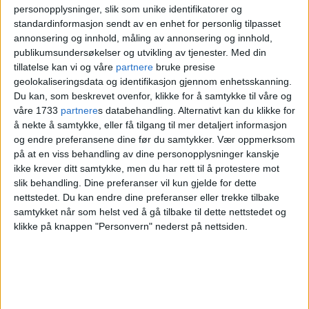
personopplysninger, slik som unike identifikatorer og
sommeren var det fullt av raves i skogen,
standardinformasjon sendt av en enhet for personlig tilpasset
annonsering og innhold, måling av annonsering og innhold,
forteller Granum. Han forteller også om
publikumsundersøkelser og utvikling av tjenester.
Med din
undergrunnsfester på byggeplasser og
tillatelse kan vi og våre
partnere
bruke presise
geolokaliseringsdata og identifikasjon gjennom enhetsskanning.
tomme bygg.
Du kan, som beskrevet ovenfor, klikke for å samtykke til våre og
våre 1733
partnere
s databehandling. Alternativt kan du klikke for
å nekte å samtykke, eller få tilgang til mer detaljert informasjon
og endre preferansene dine før du samtykker.
Vær oppmerksom
på at en viss behandling av dine personopplysninger kanskje
ikke krever ditt samtykke, men du har rett til å protestere mot
slik behandling. Dine preferanser vil kun gjelde for dette
nettstedet. Du kan endre dine preferanser eller trekke tilbake
samtykket når som helst ved å gå tilbake til dette nettstedet og
klikke på knappen "Personvern" nederst på nettsiden.
Arranfør for debatten var DJ, journalistikkstudent