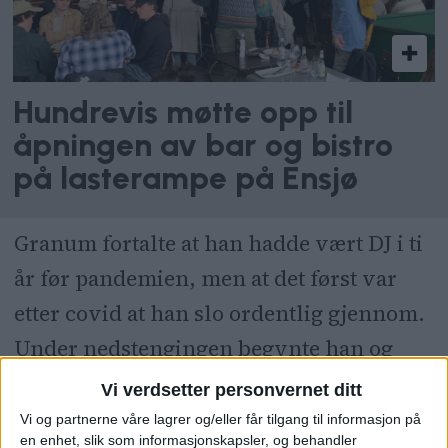
Hundrevis møtte opp til
åpningen av bar og bistro
på lasterampe på Ensjø
Granum fortalte at han hadde vært DJ i ti
år før pandemien, men at det først var
etter covid at han slo ordentlig gjennom.
Under nedstengingen begynte han og
andre å arrangere fester i skogen.
Vi verdsetter personvernet ditt
Vi og partnerne våre lagrer og/eller får tilgang til informasjon på
– Gjennom hele den siste covid-
en enhet, slik som informasjonskapsler, og behandler