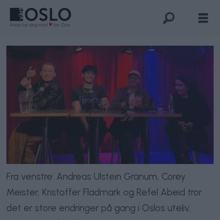
Fra venstre: Andreas Ulstein Granum, Corey
Meister, Kristoffer Fladmark og Refel Abeid tror
det er store endringer på gang i Oslos uteliv.