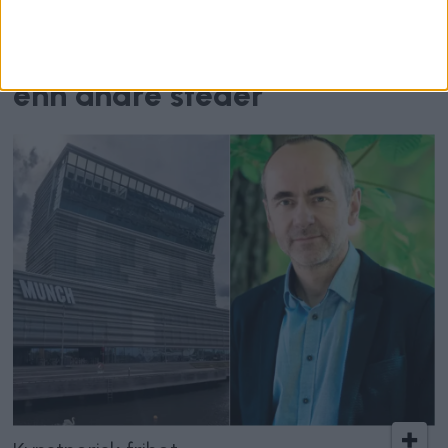
Over 10.000 kroners forskjell:
– Slår mer negativt ut i Oslo
enn andre steder