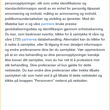
personopplysninger, slik som unike identifikatorer og
standardinformasjon sendt av en enhet for personlig tilpasset
annonsering og innhold, måling av annonsering og innhold,
BUNAD
17. MAI
YR
VÆR
publikumsundersøkelser og utvikling av tjenester.
Med din
tillatelse kan vi og våre
partnere
bruke presise
NASJONALDAGEN
NYHET
geolokaliseringsdata og identifikasjon gjennom enhetsskanning.
Du kan, som beskrevet ovenfor, klikke for å samtykke til våre og
våre 1733
partnere
s databehandling. Alternativt kan du klikke for
å nekte å samtykke, eller få tilgang til mer detaljert informasjon
og endre preferansene dine før du samtykker.
Vær oppmerksom
på at en viss behandling av dine personopplysninger kanskje
ikke krever ditt samtykke, men du har rett til å protestere mot
slik behandling. Dine preferanser vil kun gjelde for dette
nettstedet. Du kan endre dine preferanser eller trekke tilbake
samtykket når som helst ved å gå tilbake til dette nettstedet og
klikke på knappen "Personvern" nederst på nettsiden.