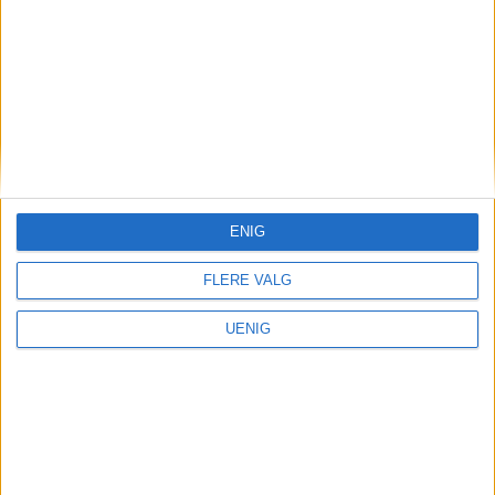
ENIG
FLERE VALG
Arbeidsledighet
UENIG
Så mange står uten jobb i
Oslo nå – slik fordeler
arbeidsledigheten seg per
bydel