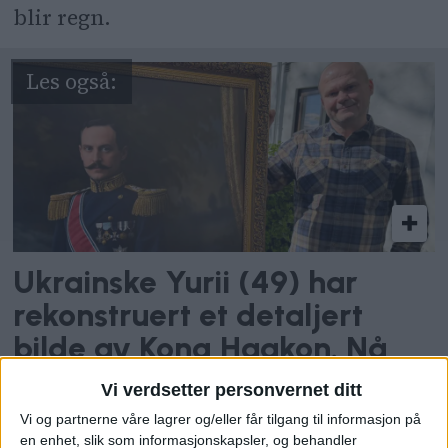
blir regn.
Ukrainske Yurii (49) har
rekonstruert et detaljert
bilde av Kong Haakon. Nå
ønsker han å overrekke det
Vi verdsetter personvernet ditt
til kongefamilien
Vi og partnerne våre lagrer og/eller får tilgang til informasjon på
en enhet, slik som informasjonskapsler, og behandler