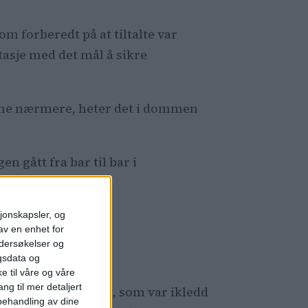
m forberedt på at tiltalte var
asje med det mål å sikre
komme nærmere, heter det i dommen
n gått fra bar til bar i
sjonskapsler, og
av en enhet for
ndersøkelser og
gsdata og
e til våre og våre
ng til mer detaljert
. Han sa til politiet, som var ikledd
ehandling av dine