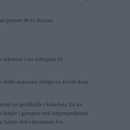
av en hagle
n passet de to barna.
 adresse i en sidegate til
en fulle mannen ifølge en fersk dom
.
d med en golfkølle i hånden. En av
en hagle i gangen ved utgangsdøren
ger, heter det i dommen fra