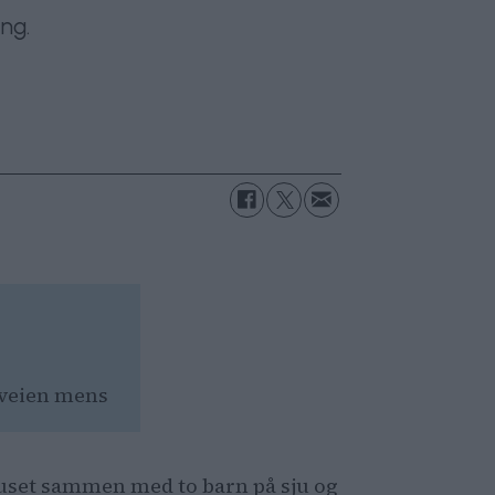
ng.
dveien mens
e 59-
ruset sammen med to barn på sju og