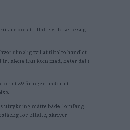
sler om at tiltalte ville sette seg
hver rimelig tvil at tiltalte handlet
st truslene han kom med, heter det i
n om at 59-åringen hadde et
else.
ets utrykning måtte både i omfang
tåelig for tiltalte, skriver