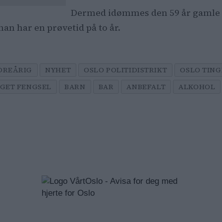
Dermed idømmes den 59 år gamle m
an har en prøvetid på to år.
DREÅRIG
NYHET
OSLO POLITIDISTRIKT
OSLO TIN
NGET FENGSEL
BARN
BAR
ANBEFALT
ALKOHOL