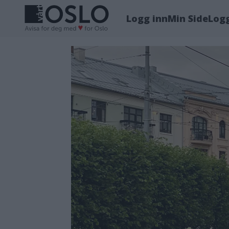
Logg inn
Min Side
Log