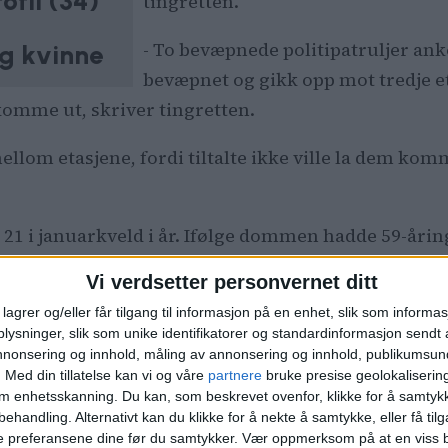
ofil (34)
tingretten.
- To bevæpnede politipatruljer anko
ung kvinne
bevæpnet og gikk opp mot tredje et
kk komme ut, skriver tingretten.
 mellom etasjene, fordi tiltalte ikke ville la dem 
21 i januarkveld i år. Ifølge dommen hadde 59-åringe
Vi verdsetter personvernet ditt
lagrer og/eller får tilgang til informasjon på en enhet, slik som informa
ysninger, slik som unike identifikatorer og standardinformasjon sendt 
annonsering og innhold, måling av annonsering og innhold, publikumsu
s adresse var han rasende.
.
Med din tillatelse kan vi og våre
partnere
bruke presise geolokaliserin
om enhetsskanning. Du kan, som beskrevet ovenfor, klikke for å samtykk
behandling. Alternativt kan du klikke for å nekte å samtykke, eller få tilga
- Politiet oppfattet ham som ustabil
e preferansene dine før du samtykker.
Vær oppmerksom på at en viss b