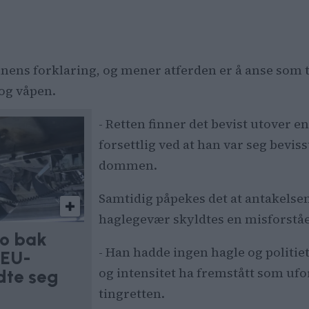
ens forklaring, og mener atferden er å anse som tru
 og våpen.
- Retten finner det bevist utover en
forsettlig ved at han var seg bevis
dommen.
Samtidig påpekes det at antakelse
haglegevær skyldtes en misforstå
lo bak
- Han hadde ingen hagle og politi
 EU-
og intensitet ha fremstått som ufors
edte seg
tingretten.