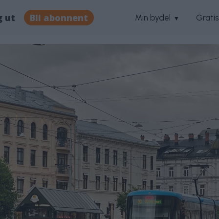
g ut
Bli abonnent
Min bydel
Grati