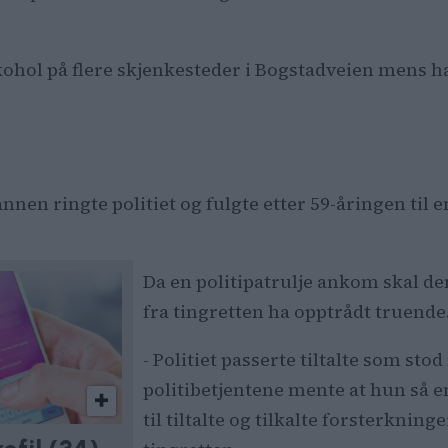
ett mener han truet politiet, men at observasjonen 
n misforståelse.
ohol på flere skjenkesteder i Bogstadveien mens ha
gamle mannen ble idømt 14 dager betinget fengsel.
en ringte politiet og fulgte etter 59-åringen til en
Da en politipatrulje ankom skal d
fra tingretten ha opptrådt truende
- Politiet passerte tiltalte som sto
politibetjentene mente at hun så 
til tiltalte og tilkalte forsterknin