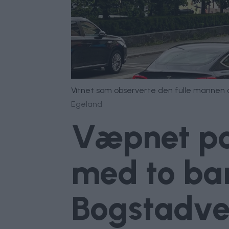
Vitnet som observerte den fulle mannen og
Egeland
Væpnet pol
med to barn
Bogstadve