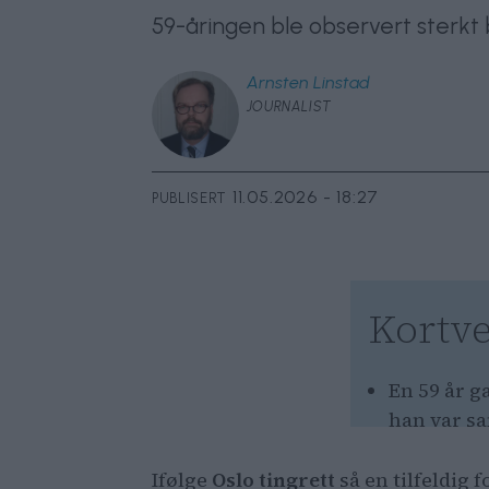
59-åringen ble observert sterkt
Arnsten
Linstad
JOURNALIST
11.05.2026 - 18:27
PUBLISERT
Kortve
En 59 år 
han var sa
Politiet r
Ifølge
Oslo tingrett
så en tilfeldig
åringen v