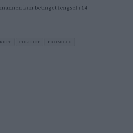
annen kun betinget fengsel i 14
GRETT
POLITIET
PROMILLE