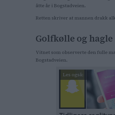
åtte år i Bogstadveien.
Oslo tingr
skyldtes e
Retten skriver at mannen drakk alk
Den 59 år 
Golfkølle og hagle
Vitnet som observerte den fulle mann
Bogstadveien.