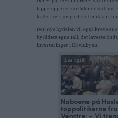
Det er på tide at byrådet slutter m
lappeteppe av områder adskilt av tr
kollektivtransport og trafikksikker
Den nye bydelen vil også kreve enor
byrådets egne tall, det laveste budsje
investeringer i Hovinbyen.
Naboene på Hasle s
toppolitikerne fr
Venstre: – Vi tren