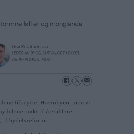
ed tomme løfter og manglende
Geir
Storli Jensen
LEDER AV BYDELSUTVALGET I BYDEL
GRÜNERLØKKA, MDG
ådene tilknyttet Hovinbyen, men vi
bydelene makt til å etablere
g til bydelsreform.