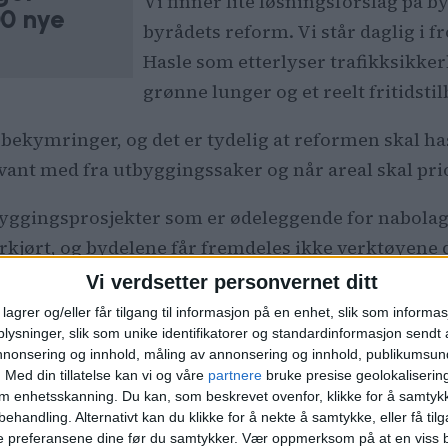
Vi finner lite løsningsforslag på 
00 nye
byrådets reform. Vi står daglig i 
Hasle som etterlyser trafikksikker
grønne lunger og et reelt fritidsti
s bekymringer, og det er tydelig at reformen skal ha
i vant med fra utbyggingssaker og når areal skal pri
gingsprosjekter som er ødeleggende for nabolaget.
rkjørt, og bydelene får fremdeles ikke verktøyene 
Vi verdsetter personvernet ditt
lagrer og/eller får tilgang til informasjon på en enhet, slik som informa
ysninger, slik som unike identifikatorer og standardinformasjon sendt 
annonsering og innhold, måling av annonsering og innhold, publikumsu
.
Med din tillatelse kan vi og våre
partnere
bruke presise geolokaliserin
om enhetsskanning. Du kan, som beskrevet ovenfor, klikke for å samtykk
behandling. Alternativt kan du klikke for å nekte å samtykke, eller få tilga
e preferansene dine før du samtykker.
Vær oppmerksom på at en viss b