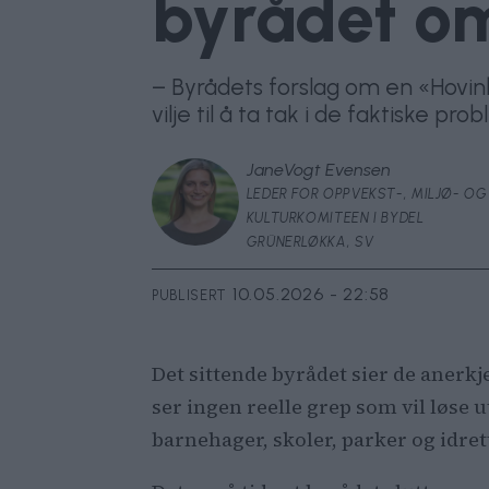
byrådet o
– Byrådets forslag om en «Hovin
vilje til å ta tak i de faktiske pr
Jane
Vogt Evensen
LEDER FOR OPPVEKST-, MILJØ- OG
KULTURKOMITEEN I BYDEL
GRÜNERLØKKA, SV
10.05.2026 - 22:58
PUBLISERT
Det sittende byrådet sier de anerk
ser ingen reelle grep som vil løse 
barnehager, skoler, parker og idret