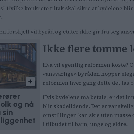
? Hvilke konkrete tiltak skal sikre at bydelene blir
t.
 forskjell vil byråd og etater ikke gir fra seg ansv
Ikke flere tomme l
Hva vil egentlig reformen koste? 
«ansvarlige» byråden hopper eleg
reformen hver gang dette det tas o
erører
Hvis bydelene må betale, er det i
folk og nå
blir skadelidende. Det er vanskelig
i sin
omstillingen kan skje uten masse o
eliggenhet
i tilbudet til barn, unge og eldre.