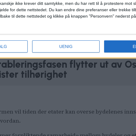
anskje ikke krever ditt samtykke, men du har rett til å protestere mot s
jelde for dette nettstedet. Du kan endre dine preferanser eller trekke t
ilbake til dette nettstedet og klikke på knappen "Personvern" nederst på
ALG
UENIG
E
ableringsfasen flytter ut av Os
ster tilhørighet
n vil tiden der etater kan overse bydelenes innspi
hvordan.
 «mer forpliktende samarbeid» mellom bydeler og eta