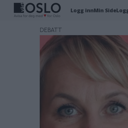
Logg inn
Min Side
Log
DEBATT