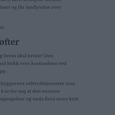
 hørt og får innflytelse over
ar.
øfter
Og hvem skal betale? Den
ant bukk over kostnadene ved
pp.
nnbyggernes velferdstjenester som
 å se for seg at den enorme
ppsigelser og enda flere store kutt