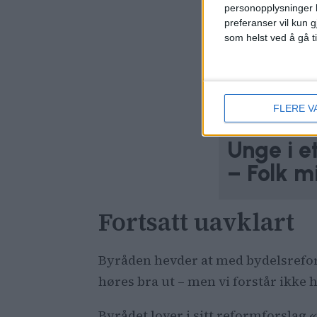
personopplysninger k
preferanser vil kun g
som helst ved å gå t
FLERE V
Unge i et
– Folk mi
Fortsatt uavklart
Byråden hevder at med bydelsreforme
høres bra ut – men vi forstår ikke 
Byrådet lover i sitt reformforslag