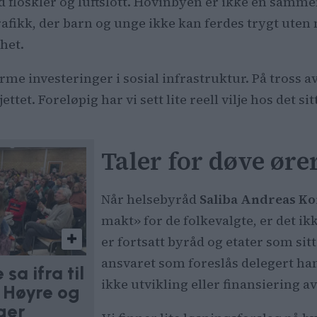
ed floskler og luftslott. Hovinbyen er ikke én samm
afikk, der barn og unge ikke kan ferdes trygt uten 
het.
me investeringer i sosial infrastruktur. På tross av
ttet. Foreløpig har vi sett lite reell vilje hos det si
Taler for døve øre
Når helsebyråd
Saliba Andreas K
makt» for de folkevalgte, er det i
er fortsatt byråd og etater som si
ansvaret som foreslås delegert han
a ifra til
ikke utvikling eller finansiering a
a Høyre og
ger