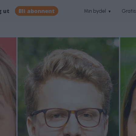
g ut
Bli abonnent
Min bydel
Grati