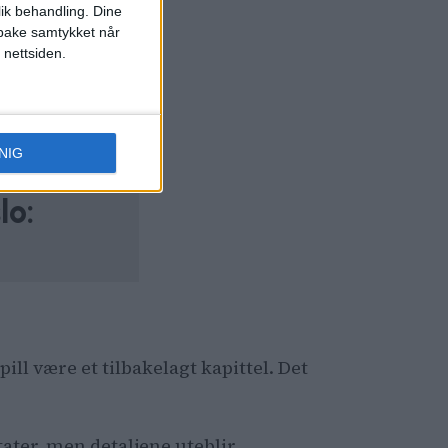
lik behandling. Dine
ilbake samtykket når
 nettsiden.
NIG
lo:
ll være et tilbakelagt kapittel. Det
ter, men detaljene uteblir.