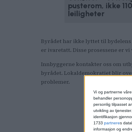
pusterom, ikke 11
leiligheter
Byrådet har ikke lyttet til bydelen
er ivaretatt. Disse prosessene er v
Innbyggerne kontakter oss om utbyg
byrådet. Lokaldemokratiet blir ove
problemer.
Vi og partnerne våre 
behandler personoppl
personlig tilpasset 
utvikling av tjenester
identifikasjon gjenn
1733
partnere
s data
informasjon og endr