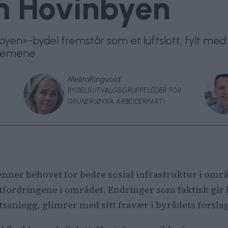
m Hovinbyen
byen»-bydel fremstår som et luftslott, fylt m
oblemene.
Melita
Ringvold
BYDELSUTVALGSGRUPPELEDER FOR
GRÜNERLØKKA ARBEIDERPARTI
jenner behovet for bedre sosial infrastruktur i omr
utfordringene i området. Endringer som faktisk gir 
tsanlegg, glimrer med sitt fravær i byrådets forsla