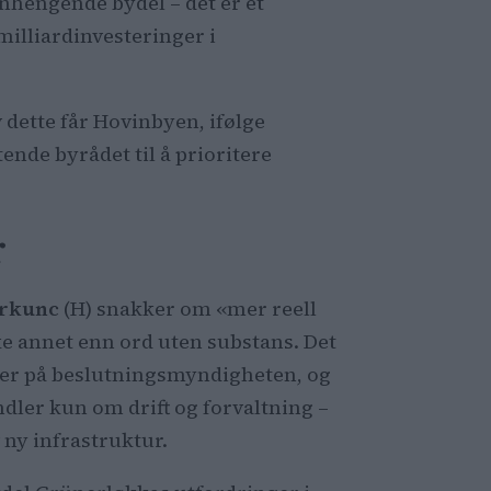
enhengende bydel – det er et
milliardinvesteringer i
 dette får Hovinbyen, ifølge
ttende byrådet til å prioritere
r
orkunc
(H) snakker om «mer reell
kke annet enn ord uten substans. Det
tter på beslutningsmyndigheten, og
dler kun om drift og forvaltning –
v ny infrastruktur.