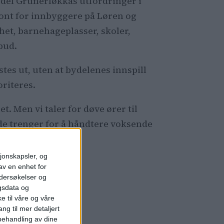
bydel Grünerløkkas utfordringer i
front for innbyggere på Løren og
het, barnehageplasser, skoler,
lbud.
stes ut, uten at bydelenes innspill
oriteres.
 Men vi taler for døve ører til
de trenger for å håndtere voksende
sjonskapsler, og
av en enhet for
ndersøkelser og
gsdata og
e til våre og våre
ng til mer detaljert
ehandling av dine