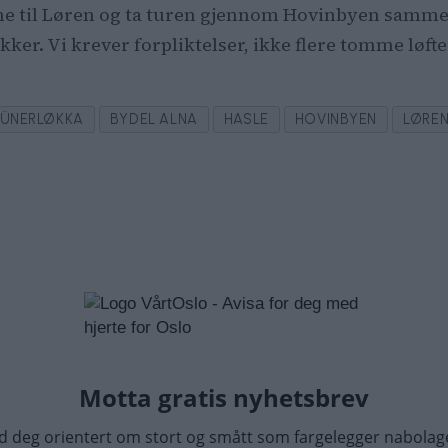
mme til Løren og ta turen gjennom Hovinbyen samme
ker. Vi krever forpliktelser, ikke flere tomme løfte
RÜNERLØKKA
BYDEL ALNA
HASLE
HOVINBYEN
LØRE