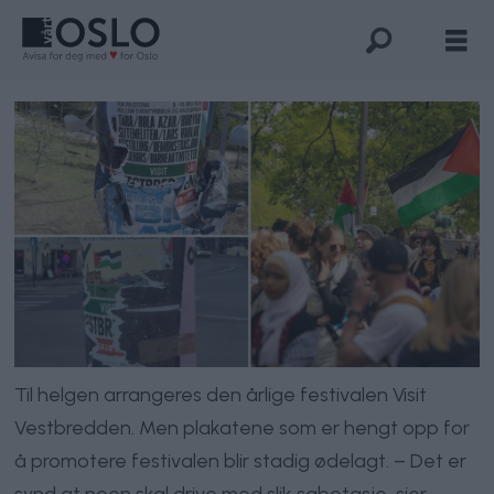
Til helgen arrangeres den årlige festivalen Visit
Vestbredden. Men plakatene som er hengt opp for
å promotere festivalen blir stadig ødelagt. – Det er
synd at noen skal drive med slik sabotasje, sier