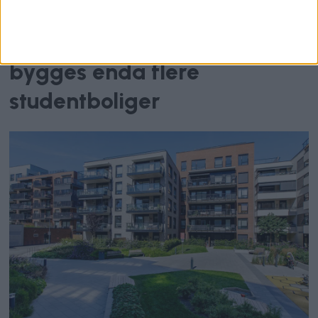
Over 5600 studenter i
boligkø i Oslo: – Det må
bygges enda flere
studentboliger