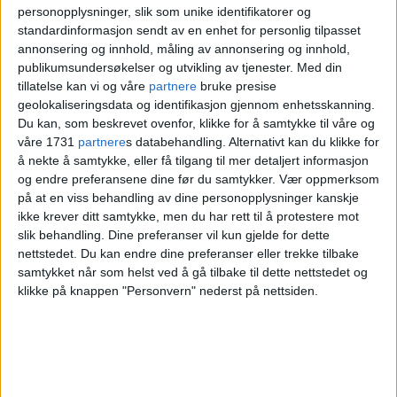
– Sabotasjeforsøk
personopplysninger, slik som unike identifikatorer og
standardinformasjon sendt av en enhet for personlig tilpasset
annonsering og innhold, måling av annonsering og innhold,
– Vi har hengt opp en del plakater over hele
publikumsundersøkelser og utvikling av tjenester.
Med din
Oslo, men etter bare en dag har de blitt
tillatelse kan vi og våre
partnere
bruke presise
geolokaliseringsdata og identifikasjon gjennom enhetsskanning.
revet ned, både på Sofienberg, på Bjølsen
Du kan, som beskrevet ovenfor, klikke for å samtykke til våre og
og i sentrum. Senest i går så jeg det like ved
våre 1731
partnere
s databehandling. Alternativt kan du klikke for
å nekte å samtykke, eller få tilgang til mer detaljert informasjon
Syng
og
Ingensteds
, nært området
og endre preferansene dine før du samtykker.
Vær oppmerksom
på at en viss behandling av dine personopplysninger kanskje
festivalen skal være, forteller Iraki.
ikke krever ditt samtykke, men du har rett til å protestere mot
slik behandling. Dine preferanser vil kun gjelde for dette
nettstedet. Du kan endre dine preferanser eller trekke tilbake
samtykket når som helst ved å gå tilbake til dette nettstedet og
klikke på knappen "Personvern" nederst på nettsiden.