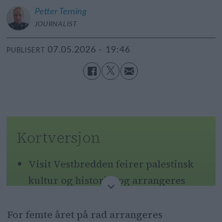
Petter
Terning
JOURNALIST
07.05.2026 - 19:46
PUBLISERT
Kortversjon
Visit Vestbredden feirer palestinsk
kultur og historie, og arrangeres
ved Akerselva.
For femte året på rad arrangeres
Arrangøren opplever at plakater de