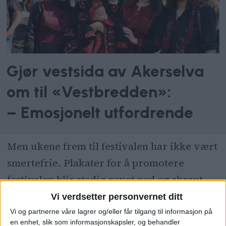
Gjør vestsida av Akerselva
om til «Vestbredden»:
– Emosjonelt utfordrende
Men ukene frem til festivalen har ikke vært
smertefrie. Plakater for å promotere
festivalen blir stadig revet ned og skrapt
vekk, forteller arrangøren.
Vi verdsetter personvernet ditt
Vi og partnerne våre lagrer og/eller får tilgang til informasjon på
en enhet, slik som informasjonskapsler, og behandler