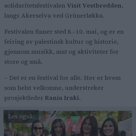
solidaritetsfestivalen
Visit Vestbredden
,
har hengt opp rives ned og skrapes
langs Akerselva ved Grünerløkka.
vekk.
De kaller det et målbevisst
Festivalen finner sted 8.–10. mai, og er en
sabotasjeforsøk, og beskriver
feiring av palestinsk kultur og historie,
opplevelsen som ubehagelig.
gjennom musikk, mat og aktiviteter for
store og små.
Festivalen gjennomføres likevel som
planlagt.
– Det er en festival for alle. Her er hvem
som helst velkomne, understreker
prosjektleder
Rania Iraki
.