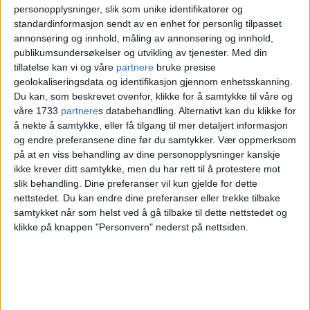
Men han trengte selvfølgelig å ta noen
personopplysninger, slik som unike identifikatorer og
standardinformasjon sendt av en enhet for personlig tilpasset
pust i bakken.
annonsering og innhold, måling av annonsering og innhold,
publikumsundersøkelser og utvikling av tjenester.
Med din
– Det ble rett og slett sånn at jeg
tillatelse kan vi og våre
partnere
bruke presise
geolokaliseringsdata og identifikasjon gjennom enhetsskanning.
kombinerte Stolpejakten med å besøke
Du kan, som beskrevet ovenfor, klikke for å samtykke til våre og
våre 1733
partnere
s databehandling. Alternativt kan du klikke for
alle de selvstendige kaféene jeg kunne,
å nekte å samtykke, eller få tilgang til mer detaljert informasjon
altså ikke kjeder som
Espresso House,
og endre preferansene dine før du samtykker.
Vær oppmerksom
på at en viss behandling av dine personopplysninger kanskje
Starbucks, Stockfleths, Kaffebrenneriet
ikke krever ditt samtykke, men du har rett til å protestere mot
slik behandling. Dine preferanser vil kun gjelde for dette
og lignende, samt museer og biblioteker
nettstedet. Du kan endre dine preferanser eller trekke tilbake
som lå i nærområdet til hvor jeg gikk på
samtykket når som helst ved å gå tilbake til dette nettstedet og
klikke på knappen "Personvern" nederst på nettsiden.
Stolpejakt, forteller han.
Den andre pappapermen foregikk i
vintermånedene, hvor det ikke var