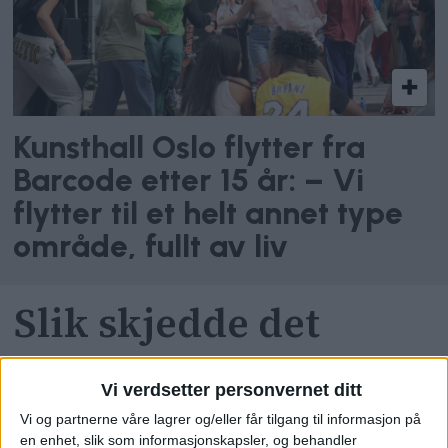
Kunsthall Oslo flytter fra
Barcode etter 15 år: – Vi
flytter til et helt annet type
område, fullt av liv
Slik skjedde det
I den første pappapermen
gjennomførte
Vi verdsetter personvernet ditt
Ole Kevin
Stolpejakten
rundt om i Oslo.
Vi og partnerne våre lagrer og/eller får tilgang til informasjon på
en enhet, slik som informasjonskapsler, og behandler