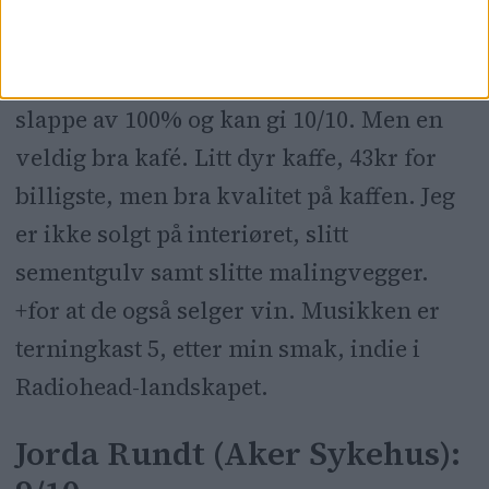
Papegøye: 9/10
Rett og slett litt for populær til at jeg kan
slappe av 100% og kan gi 10/10. Men en
veldig bra kafé. Litt dyr kaffe, 43kr for
billigste, men bra kvalitet på kaffen. Jeg
er ikke solgt på interiøret, slitt
sementgulv samt slitte malingvegger.
+for at de også selger vin. Musikken er
terningkast 5, etter min smak, indie i
Radiohead-landskapet.
Jorda Rundt (Aker Sykehus):