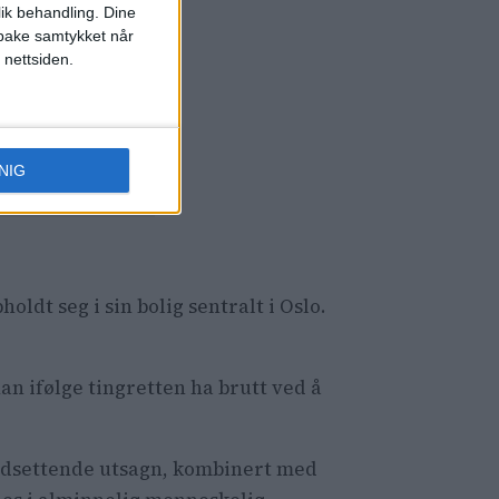
lik behandling. Dine
ilbake samtykket når
 nettsiden.
nd: –
aldri en
NIG
dt seg i sin bolig sentralt i Oslo.
an ifølge tingretten ha brutt ved å
nedsettende utsagn, kombinert med