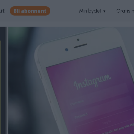
ut
Bli abonnent
Min bydel
Gratis 