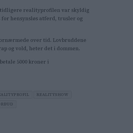
idligere realityprofilen var skyldig
 for hensynsløs atferd, trusler og
e fornærmede over tid. Lovbruddene
rap og vold, heter det i dommen.
etale 5000 kroner i
EALITYPROFIL
REALITYSHOW
ORBUD