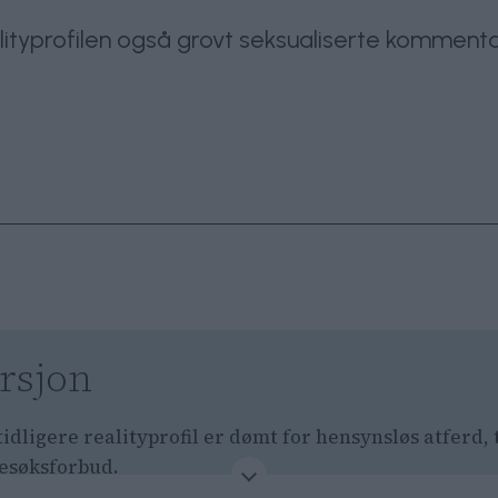
realityprofilen også grovt seksualiserte komment
rsjon
tidligere realityprofil er dømt for hensynsløs atferd, 
esøksforbud.