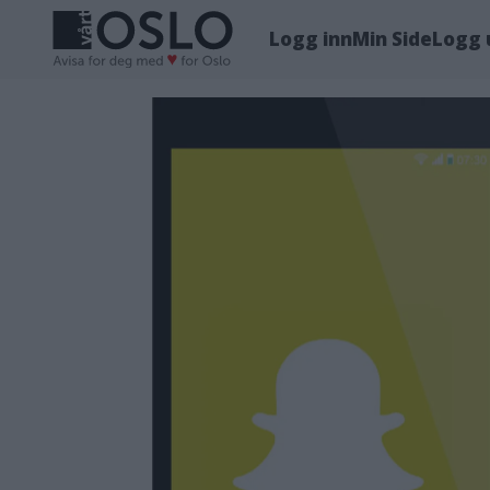
Logg inn
Min Side
Logg 