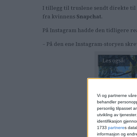
I tillegg til truslene sendt direkte t
fra kvinnens
Snapchat
.
På Instagram hadde den tidligere rea
– På den ene Instagram-storyen skrev
Vi og partnerne våre 
behandler personoppl
personlig tilpasset 
utvikling av tjenester
identifikasjon gjenn
1733
partnere
s data
informasjon og endr