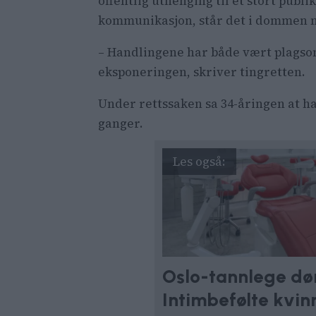
offentlig uthenging til et stort pub
kommunikasjon, står det i dommen m
– Handlingene har både vært plagsom
eksponeringen, skriver tingretten.
Under rettssaken sa 34-åringen at h
ganger.
Oslo-tannlege dø
Intimbefølte kvin