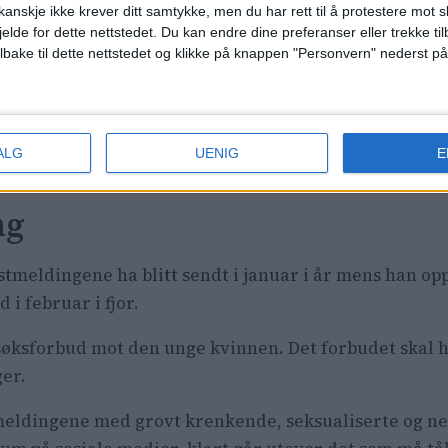
anskje ikke krever ditt samtykke, men du har rett til å protestere mot s
jelde for dette nettstedet. Du kan endre dine preferanser eller trekke t
ilbake til dette nettstedet og klikke på knappen "Personvern" nederst på
um» på landets største gravlu
amle trærne velter, treffer de 
te
ALG
UENIG
E
ng
eldingene ha blitt sendt i januar i år mens han opphol
 i februar i fjor.
esøksforbud mot den unge kvinnen. Det forbudet skal h
er.
stmeldingene med grovt krenkende, seksualiserte og 