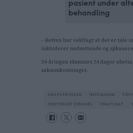
pasient under alt
behandling
– Retten har vektlagt at det er tal
inkluderer nedsettende og sjikaneren
34-åringen idømmes 24 dager ubeting
saksomkostninger.
DRAPSTRUSLER
INSTAGRAM
TRU
UBETINGET FENGSEL
SNAPCHAT