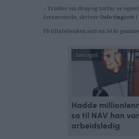
Han sendte
– Trusler om drap og tortur er egnet 
I tillegg 
fornærmede, skriver
Oslo tingrett
i
sosiale me
På tiltalebenken satt en 34 år gamm
Oslo tingr
Hadde millionløn
sa til NAV han va
arbeidsledig