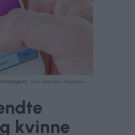
 på Instagram.
Foto: Needpix / Negative
sendte
ng kvinne