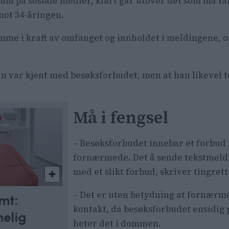
likum på sosiale medier, klart går utover det som må t
ot 34-åringen.
me i kraft av omfanget og innholdet i meldingene, o
an var kjent med besøksforbudet, men at han likevel 
Må i fengsel
– Besøksforbudet innebar et forbud
fornærmede. Det å sende tekstmeldin
med et slikt forbud, skriver tingrett
– Det er uten betydning at fornærme
mt:
kontakt, da besøksforbudet ensidig 
nelig
heter det i dommen.