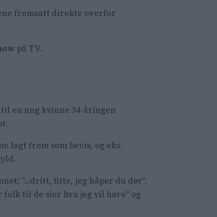
.
lene fremsatt direkte overfor
henne i
show
på TV.
 til en ung kvinne 34-åringen
ot.
ne lagt frem som bevis, og eks-
yld.
t; "...dritt, fitte, jeg håper du dør",
 folk til de sier hva jeg vil høre" og