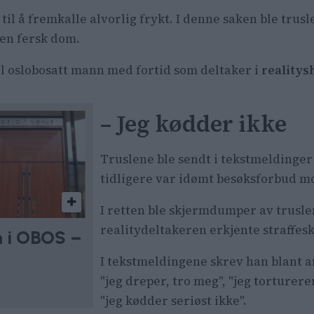
 blant annet draps- og torturtrusler til en ung kvinne
til å fremkalle alvorlig frykt. I denne saken ble trus
postet han krenkende, seksualiserte kommentarer om 
 en fersk dom.
dier.
el oslobosatt mann med fortid som deltaker i
reality
ett idømte mannen ubetinget fengsel.
– Jeg kødder ikke
Truslene ble sendt i tekstmeldinger
tidligere var idømt besøksforbud m
I retten ble skjermdumper av trusle
realitydeltakeren erkjente straffesk
n i OBOS –
r
I tekstmeldingene skrev han blant anne
"jeg dreper, tro meg", "jeg torturerer
"jeg kødder seriøst ikke".