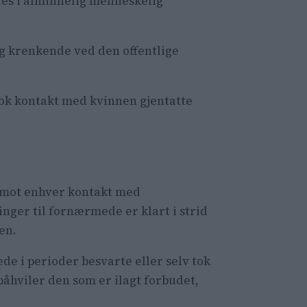
åles i alminnelig menneskelig
g krenkende ved den offentlige
tok kontakt med kvinnen gjentatte
 mot enhver kontakt med
ger til fornærmede er klart i strid
en.
de i perioder besvarte eller selv tok
påhviler den som er ilagt forbudet,