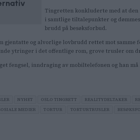
ernativ
Tingretten konkluderte med at den t
i samtlige tiltalepunkter og dømmes
brudd på besøksforbud.
e om gjentatte og alvorlige lovbrudd rettet mot samm
de ytringer i det offentlige rom, grove trusler om d
et fengsel, inndraging av mobiltelefonen og han må b
SLER
NYHET
OSLO TINGRETT
REALITYDELTAKER
R
SOSIALE MEDIER
TORTUR
TORTURTRUSLER
BESØKSF