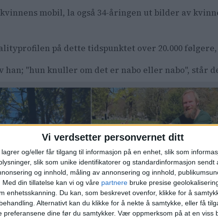
il kvinnens mobil, la også 34-åringen ut bilder av kvin
lityprofilen på dette tidspunktet over 20.000 følgere
 han; "hun knuller om det er nabo eller nabo", står 
Vi verdsetter personvernet ditt
lagrer og/eller får tilgang til informasjon på en enhet, slik som informa
ysninger, slik som unike identifikatorer og standardinformasjon sendt 
annonsering og innhold, måling av annonsering og innhold, publikumsu
.
Med din tillatelse kan vi og våre
partnere
bruke presise geolokaliserin
om enhetsskanning. Du kan, som beskrevet ovenfor, klikke for å samtykk
behandling. Alternativt kan du klikke for å nekte å samtykke, eller få tilga
e preferansene dine før du samtykker.
Vær oppmerksom på at en viss b