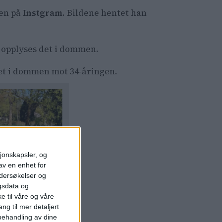
nen på
Instgram
. Bildene hentet han
, opplyses det i dommen.
det i dommen mot 34-åringen.
sjonskapsler, og
av en enhet for
ndersøkelser og
gsdata og
e til våre og våre
ng til mer detaljert
ehandling av dine