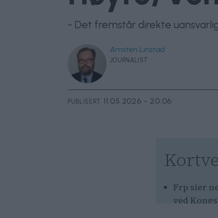
- Det fremstår direkte uansvarl
Arnsten
Linstad
JOURNALIST
11.05.2026 - 20:06
PUBLISERT
Kortve
Frp sier n
ved Kongs
Frp mener 