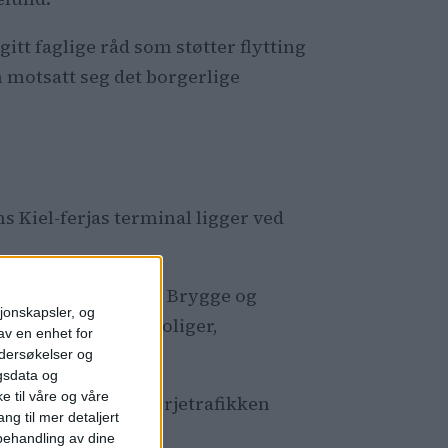
itt faglige råd som støtter flytting
n motsatt seg det borgerlige
s Kiel-ferjas terminal ligger ved
rådet, vest for Aker Brygge og
sjonskapsler, og
 en ny bydel med boliger,
av en enhet for
de fjordpark.
ndersøkelser og
gsdata og
e til våre og våre
som uunngåelig at ferjetrafikken
ng til mer detaljert
ehandling av dine