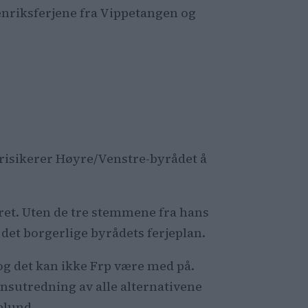
tenriksferjene fra Vippetangen og
li for dyr.
ig
g risikerer Høyre/Venstre-byrådet å
ret. Uten de tre stemmene fra hans
r det borgerlige byrådets ferjeplan.
 og det kan ikke Frp være med på.
nsutredning av alle alternativene
kelund.