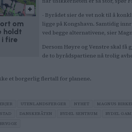
når usikkerheten er så stor, spør F
- Byrådet sier de vet nok til å kon
port om
ligge på Kongshavn. Samtidig innr
e holdt
ved begge alternativene, sier Mag
i fire
Dersom Høyre og Venstre skal få gj
de to byrådspartiene nå trolig avhe
e et borgerlig flertall for planene.
ERJER
UTENLANDSFERGER
NYHET
MAGNUS BIRK
PSTAD
DANSKEBÅTEN
BYDEL SENTRUM
BYDEL GAM
 BRYGGE