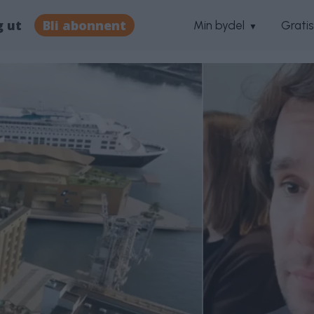
g ut
Bli abonnent
Min bydel
Grati