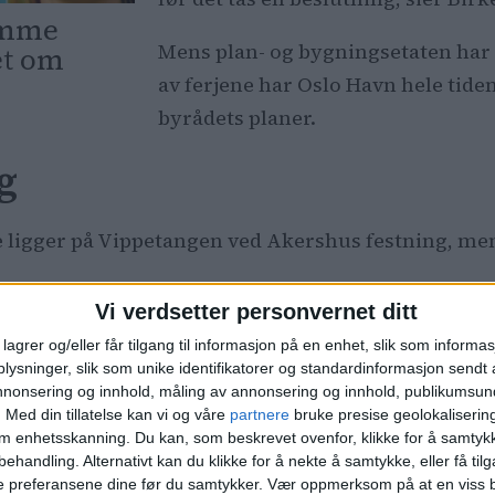
tomme
Mens plan- og bygningsetaten har g
et om
av ferjene har Oslo Havn hele tide
byrådets planer.
g
ne ligger på Vippetangen ved Akershus festning, men
Vi verdsetter personvernet ditt
Hjortneskaia ligger i Filipstad-om
lagrer og/eller får tilgang til informasjon på en enhet, slik som informa
Tjuvholmen, der det nå planlegges
ysninger, slik som unike identifikatorer og standardinformasjon sendt 
næringsbygg og en sammenhengen
annonsering og innhold, måling av annonsering og innhold, publikumsu
.
Med din tillatelse kan vi og våre
partnere
bruke presise geolokaliserin
om enhetsskanning. Du kan, som beskrevet ovenfor, klikke for å samtykk
Det har derfor lenge blitt ansett 
behandling. Alternativt kan du klikke for å nekte å samtykke, eller få tilga
etter hvert må vike fra Filipstad.
e preferansene dine før du samtykker.
Vær oppmerksom på at en viss b