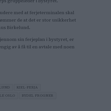
rps gruppeleder i bystyret.
kludere med at ferjeterminalen skal
ømmer de at det er stor usikkerhet
nus Birkelund.
ennom sin ferjeplan i bystyret, er
ngig av å få til en avtale med noen
ELUND
KIEL-FERJA
LE OSLO
BYDEL FROGNER