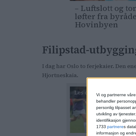
– Luftslott og 
løfter fra byråd
Hovinbyen
Filipstad-utbyggin
I dag har Oslo to ferjekaier. Den e
Hjortneskaia.
Vi og partnerne våre 
behandler personoppl
personlig tilpasset 
utvikling av tjenester
identifikasjon gjenn
1733
partnere
s data
informasjon og endr