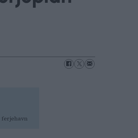
y ferjehavn
redning.