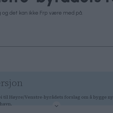
ig og det kan ikke Frp være med på.
rsjon
ei til Høyre/Venstre-byrådets forslag om å bygge n
havn.
kunnskapsgrunnlaget er for tynt og vil ha mer ut