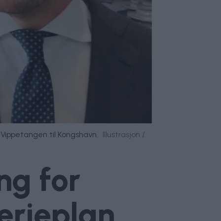
a Vippetangen til Kongshavn.
Illustrasjon /
ing for
erjeplan