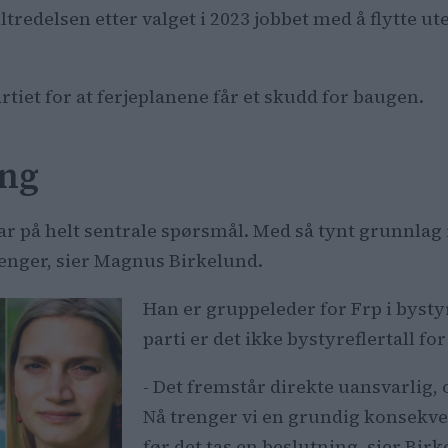
tredelsen etter valget i 2023 jobbet med å flytte u
ykter store kostnader og mener en ny ferjehavn kan b
l ferjeplanene betyr at det per nå ikke er et borgerl
rtall for byrådets forslag.
tiet for at ferjeplanene får et skudd for baugen.
ing
var på helt sentrale spørsmål. Med så tynt grunnla
penger, sier Magnus Birkelund.
Han er gruppeleder for Frp i bysty
parti er det ikke bystyreflertall fo
- Det fremstår direkte uansvarlig,
Nå trenger vi en grundig konsekve
før det tas en beslutning, sier Bir