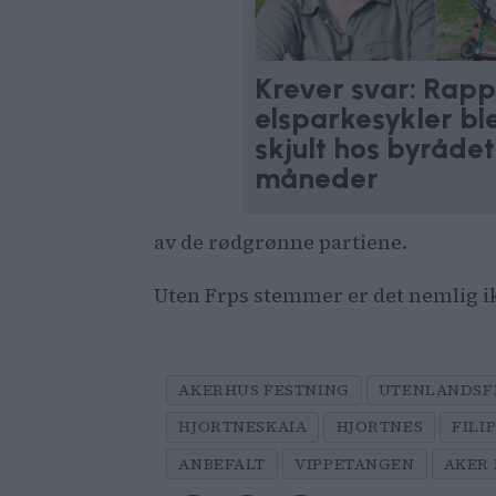
Krever svar: Rap
elsparkesykler bl
skjult hos byrådet 
måneder
av de rødgrønne partiene.
Uten Frps stemmer er det nemlig ikk
AKERHUS FESTNING
UTENLANDSF
HJORTNESKAIA
HJORTNES
FILI
ANBEFALT
VIPPETANGEN
AKER