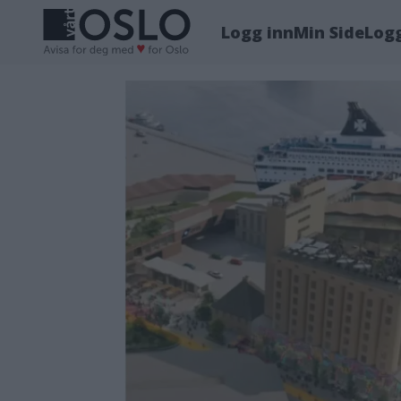
Logg inn
Min Side
Log