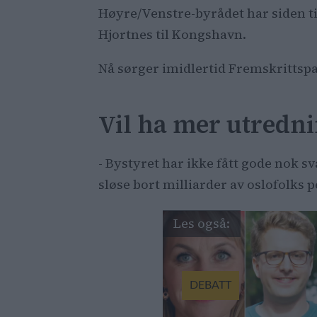
Høyre/Venstre-byrådet har siden til
Partiet fr
Hjortnes til Kongshavn.
Frps nei ti
bystyrefle
Nå sørger imidlertid Fremskrittspar
Vil ha mer utredn
- Bystyret har ikke fått gode nok s
sløse bort milliarder av oslofolks 
DEBATT