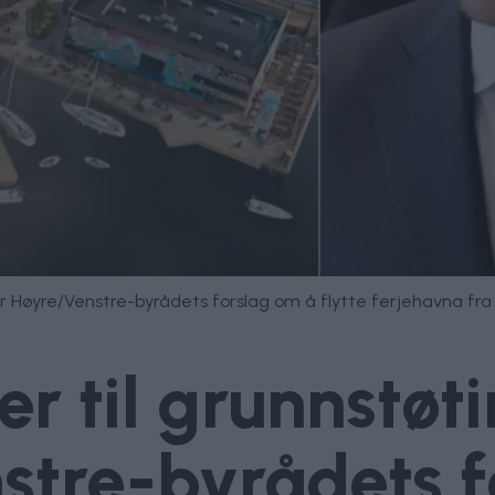
 for Høyre/Venstre-byrådets forslag om å flytte ferjehavna fr
er til grunnstøt
stre-byrådets f