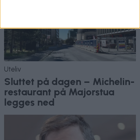
Uteliv
Sluttet på dagen – Michelin-
restaurant på Majorstua
legges ned