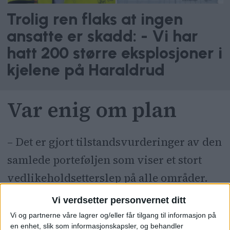
Trolig ren flaks at ingen
ansatte er skadd: - Vi har
hatt 200 større eksplosjoner i
kjelene på Haraldrud
Var enig om plan
– Det er gjort tilstandsvurderinger av den
samlede porteføljen som viser et stort
vedlikeholdsetterslep på alle områder.
Begrensede rammer gjør det vanskelig å
Vi verdsetter personvernet ditt
redusere etterslepet, skriver direktør
Vi og partnerne våre lagrer og/eller får tilgang til informasjon på
en enhet, slik som informasjonskapsler, og behandler