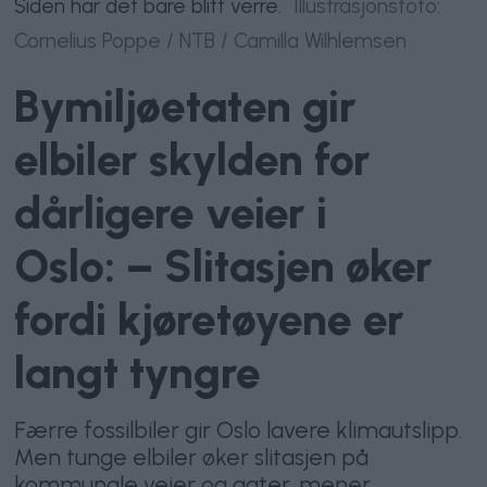
Siden har det bare blitt verre.
Illustrasjonsfoto:
Cornelius Poppe / NTB / Camilla Wilhlemsen
Bymiljøetaten gir
elbiler skylden for
dårligere veier i
Oslo: – Slitasjen øker
fordi kjøretøyene er
langt tyngre
Færre fossilbiler gir Oslo lavere klimautslipp.
Men tunge elbiler øker slitasjen på
kommunale veier og gater, mener