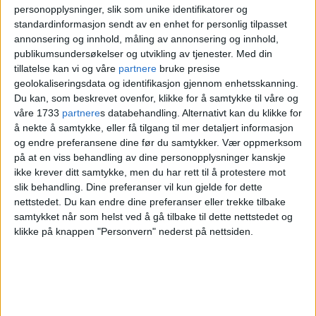
Gerd Robsahm Kjørven
i bymiljøetaten.
personopplysninger, slik som unike identifikatorer og
standardinformasjon sendt av en enhet for personlig tilpasset
– På veisiden for eksempel øker
annonsering og innhold, måling av annonsering og innhold,
publikumsundersøkelser og utvikling av tjenester.
Med din
etterslepet raskere enn man klarer å
tillatelse kan vi og våre
partnere
bruke presise
geolokaliseringsdata og identifikasjon gjennom enhetsskanning.
redusere det. Dette skyldes blant annet at
Du kan, som beskrevet ovenfor, klikke for å samtykke til våre og
veislitasjen øker som følge av at
våre 1733
partnere
s databehandling. Alternativt kan du klikke for
å nekte å samtykke, eller få tilgang til mer detaljert informasjon
kjøretøyparken består av langt tyngre
og endre preferansene dine før du samtykker.
Vær oppmerksom
på at en viss behandling av dine personopplysninger kanskje
kjøretøy enn tidligere (elbiler og elbusser
ikke krever ditt samtykke, men du har rett til å protestere mot
mv.), skriver Kjørven.
slik behandling. Dine preferanser vil kun gjelde for dette
nettstedet. Du kan endre dine preferanser eller trekke tilbake
samtykket når som helst ved å gå tilbake til dette nettstedet og
I samarbeidsavtalen inngått mellom de
klikke på knappen "Personvern" nederst på nettsiden.
borgerlige flertallspartiene i bystyret -
Høyre, Frp, Venstre og KrF - er det
enighet om en opptrappingsplan for å ta