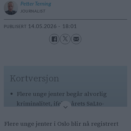
Petter
Terning
JOURNALIST
14.05.2026 - 18:01
PUBLISERT
Kortversjon
Flere unge jenter begår alvorlig
kriminalitet, ifølge årets SaLto-
rapport.
Flere unge jenter i Oslo blir nå registrert
Sosiale medier brukes til