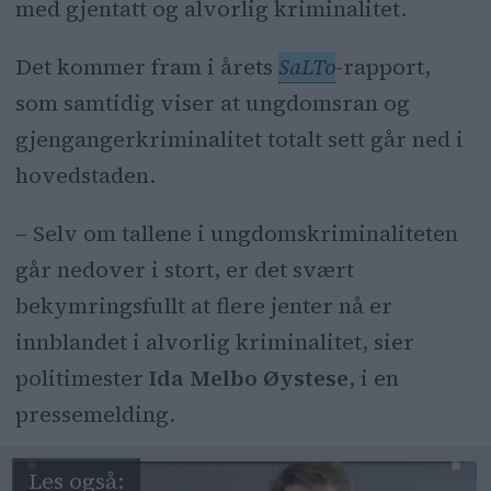
med gjentatt og alvorlig kriminalitet.
rekruttering.
Ungdomskriminaliteten går tydelig
Det kommer fram i årets
SaLTo
-rapport,
ned, men kriminaliteten har blitt mer
som samtidig viser at ungdomsran og
alvorlig .
gjengangerkriminalitet totalt sett går ned i
hovedstaden.
Oslo kommune og Oslo politidistrikt
fortsetter med tett oppfølging av
– Selv om tallene i ungdomskriminaliteten
ungdommer.
går nedover i stort, er det svært
bekymringsfullt at flere jenter nå er
innblandet i alvorlig kriminalitet, sier
politimester
Ida Melbo Øystese
, i en
pressemelding.