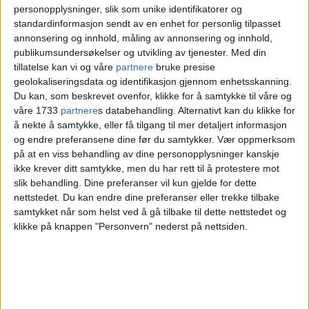
personopplysninger, slik som unike identifikatorer og
standardinformasjon sendt av en enhet for personlig tilpasset
I 2025 økte antallet mindreårige jenter
annonsering og innhold, måling av annonsering og innhold,
publikumsundersøkelser og utvikling av tjenester.
Med din
registrert med gjentatt kriminalitet, ifølge
tillatelse kan vi og våre
partnere
bruke presise
rapporten. Samtidig peker Oslo kommune
geolokaliseringsdata og identifikasjon gjennom enhetsskanning.
Du kan, som beskrevet ovenfor, klikke for å samtykke til våre og
og Oslo politidistrikt på at jentene som
våre 1733
partnere
s databehandling. Alternativt kan du klikke for
å nekte å samtykke, eller få tilgang til mer detaljert informasjon
trenger hjelp ofte blir «usynlige i
og endre preferansene dine før du samtykker.
Vær oppmerksom
systemene».
på at en viss behandling av dine personopplysninger kanskje
ikke krever ditt samtykke, men du har rett til å protestere mot
slik behandling. Dine preferanser vil kun gjelde for dette
Kommunen mener også at sosiale medier
nettstedet. Du kan endre dine preferanser eller trekke tilbake
spiller en stadig større rolle i
samtykket når som helst ved å gå tilbake til dette nettstedet og
klikke på knappen "Personvern" nederst på nettsiden.
rekrutteringen av unge til kriminalitet.
– Vi ser to klare bilder i de siste rapportene
fra bydelene. Det ene er at tett, koordinert