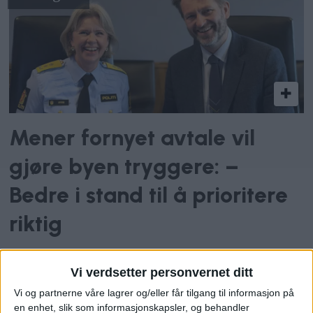
Mener fornyet avtale vil
gjøre byen tryggere: –
Bedre i stand til å prioritere
riktig
Rekrutteres på sosiale
Vi verdsetter personvernet ditt
Vi og partnerne våre lagrer og/eller får tilgang til informasjon på
medier
en enhet, slik som informasjonskapsler, og behandler