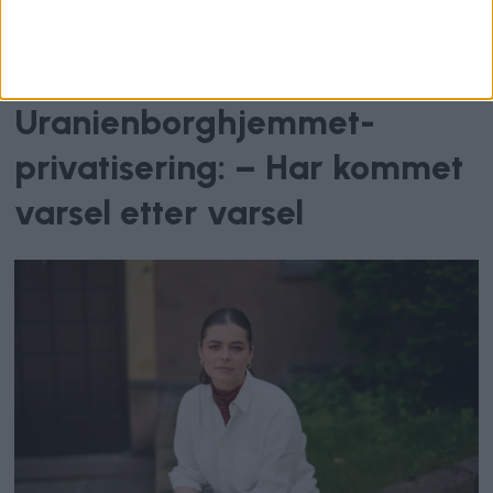
Kaller inn helsebyråden på
teppet etter bråk rundt
Uranienborghjemmet-
privatisering: – Har kommet
varsel etter varsel