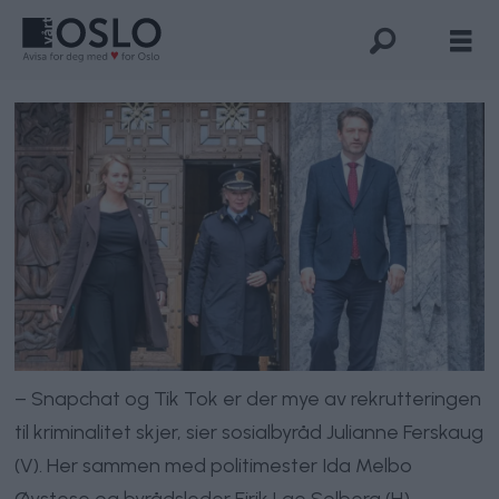
– Snapchat og Tik Tok er der mye av rekrutteringen
til kriminalitet skjer, sier sosialbyråd Julianne Ferskaug
(V). Her sammen med politimester Ida Melbo
Øystese og byrådsleder Eirik Lae Solberg (H).