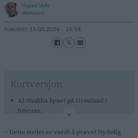
Vegard
Velle
VÅRTOSLO
15.05.2026 - 15:14
PUBLISERT
Kortversjon
Al-Shahba åpnet på Grønland i
februar.
Mattilsynet besøkte stedet kort tid
– Dette stedet er verdt å prøve! Nydelig
etter og fant flere hygieneavvik.