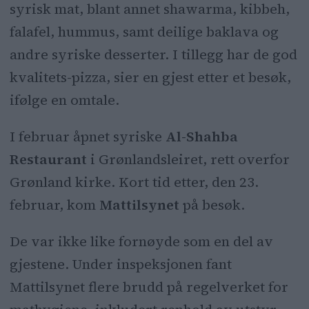
syrisk mat, blant annet shawarma, kibbeh,
Allergenmerking mangler fortsatt på
falafel, hummus, samt deilige baklava og
menyen, og restauranten risikerer
andre syriske desserter. I tillegg har de god
nå 500 kroner i dagbøter.
kvalitets-pizza, sier en gjest etter et besøk,
ifølge en omtale.
I februar åpnet syriske
Al-Shahba
Restaurant
i Grønlandsleiret, rett overfor
Grønland kirke. Kort tid etter, den 23.
februar, kom
Mattilsynet
på besøk.
De var ikke like fornøyde som en del av
gjestene. Under inspeksjonen fant
Mattilsynet flere brudd på regelverket for