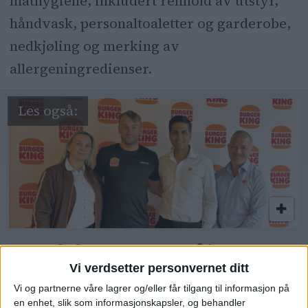
mathygiene, inkludert renhold av utstyr,
håndvask, personaltoaletter og garderobe,
nedkjøling og merking av
allergeningredienser.
Hegdehaugsveien får en
Vi verdsetter personvernet ditt
Burger King
Vi og partnerne våre lagrer og/eller får tilgang til informasjon på
en enhet, slik som informasjonskapsler, og behandler