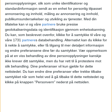
personopplysninger, slik som unike identifikatorer og
Restauranten fikk i første omgang
standardinformasjon sendt av en enhet for personlig tilpasset
strekmunn, men etter at spisestedet ikke
annonsering og innhold, måling av annonsering og innhold,
publikumsundersøkelser og utvikling av tjenester.
Med din
hadde rettet opp den manglende
tillatelse kan vi og våre
partnere
bruke presise
geolokaliseringsdata og identifikasjon gjennom enhetsskanning.
allergenmerkingen innen 12. mai, ble det
Du kan, som beskrevet ovenfor, klikke for å samtykke til våre og
surmunn i stedet.
våre 1731
partnere
s databehandling. Alternativt kan du klikke for
å nekte å samtykke, eller få tilgang til mer detaljert informasjon
og endre preferansene dine før du samtykker.
Vær oppmerksom
I tillegg varsler Mattilsynet løpende
på at en viss behandling av dine personopplysninger kanskje
tvangsmulkt på 500 kroner dagen dersom
ikke krever ditt samtykke, men du har rett til å protestere mot
slik behandling. Dine preferanser vil kun gjelde for dette
restauranten ikke retter opp
nettstedet. Du kan endre dine preferanser eller trekke tilbake
allergenmerkingen. De fikk frist til 8. juni.
samtykket når som helst ved å gå tilbake til dette nettstedet og
klikke på knappen "Personvern" nederst på nettsiden.
Varsler dagmulkter
De andre manglene Mattilsynet fant i