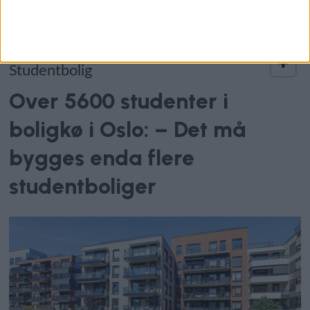
Studentbolig
Over 5600 studenter i
boligkø i Oslo: – Det må
bygges enda flere
studentboliger