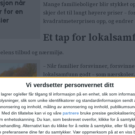
sjon når
Mange familieboliger blir stykket op
 for en
skjer det til langt høyere priser – f
ier
kvadratmeterprisen opp, og endrer h
Et tap for lokalsa
elens tilbud og nærmiljø.
– Når familier forsvinner, forsvinne
lokalsamfunn godt – som nærskoler, f
Vi verdsetter personvernet ditt
– Butikkene i
Bogstadveien
var noe 
lagrer og/eller får tilgang til informasjon på en enhet, slik som informa
betjente lokalbefolkningen. Nå gjør 
ysninger, slik som unike identifikatorer og standardinformasjon sendt 
annonsering og innhold, måling av annonsering og innhold, publikumsu
– Hegdehaugens Jernvare var det sis
.
Med din tillatelse kan vi og våre
partnere
bruke presise geolokaliserin
ikk til den
om enhetsskanning. Du kan, som beskrevet ovenfor, klikke for å samtykk
Korttidsleie og gj
å er det
behandling. Alternativt kan du klikke for å nekte å samtykke, eller få tilga
e preferansene dine før du samtykker.
Vær oppmerksom på at en viss b