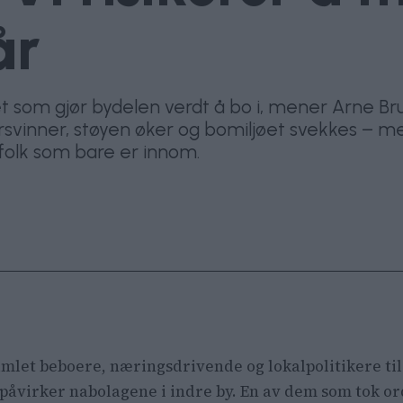
år
t som gjør bydelen verdt å bo i, mener Arne Bru
forsvinner, støyen øker og bomiljøet svekkes – 
g folk som bare er innom.
amlet beboere, næringsdrivende og lokalpolitikere til
 påvirker nabolagene i indre by. En av dem som tok ord