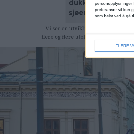
dukket opp flere s
personopplysninger k
preferanser vil kun g
sjøen
som helst ved å gå t
– Vi ser en utvikling der leiligheter
flere og flere utelivssteder – ofte i 
FLERE V