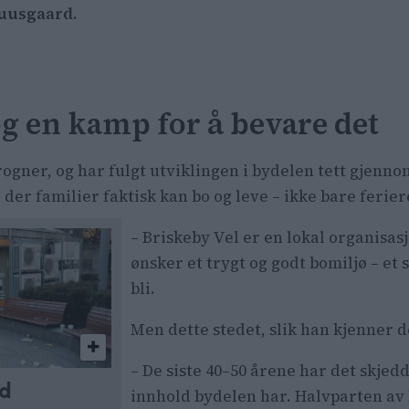
uusgaard.
og en kamp for å bevare det
ogner, og har fulgt utviklingen i bydelen tett gjenn
der familier faktisk kan bo og leve – ikke bare feriere
– Briskeby Vel er en lokal organisas
ønsker et trygt og godt bomiljø – et 
bli.
Men dette stedet, slik han kjenner d
– De siste 40–50 årene har det skjed
ed
innhold bydelen har. Halvparten av b