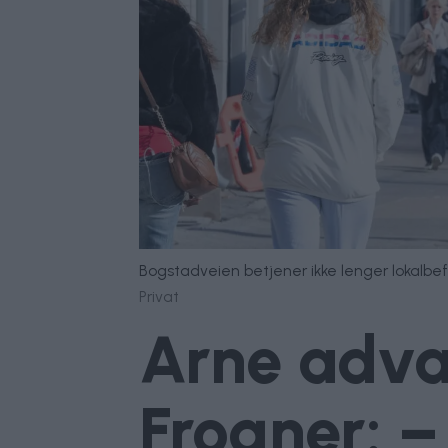
Bogstadveien betjener ikke lenger lokalbe
Privat
Arne adva
Frogner: – 