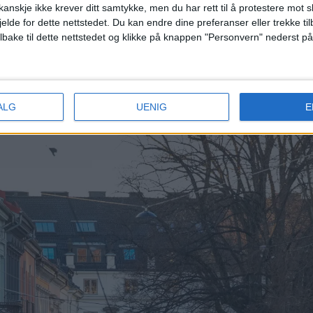
kjær i
anskje ikke krever ditt samtykke, men du har rett til å protestere mot s
Bruusgaard beskriver en utvikling h
jelde for dette nettstedet. Du kan endre dine preferanser eller trekke t
nabolaget mister sin lokale forankr
ilbake til dette nettstedet og klikke på knappen "Personvern" nederst på
 brukes som ferieboliger, firmahybler, korttidsleie og
boligstrøk. Det gjør at stadig færre som bor her, faktis
ALG
UENIG
E