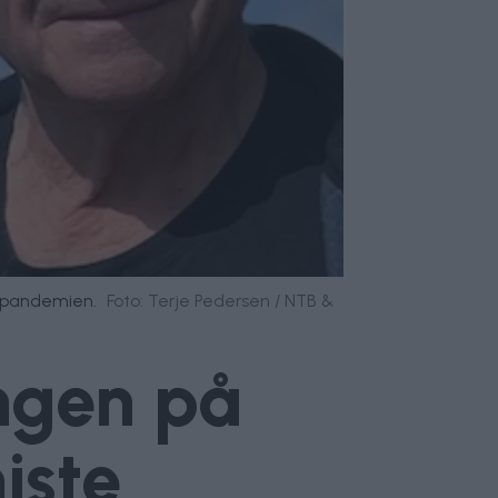
napandemien.
Foto: Terje Pedersen / NTB &
ngen på
iste