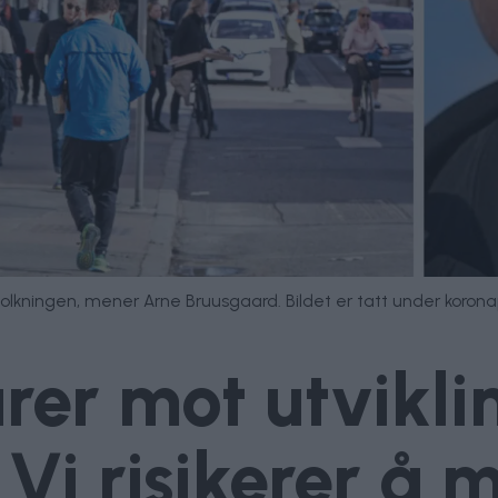
folkningen, mener Arne Bruusgaard. Bildet er tatt under koro
rer mot utvikli
Vi risikerer å m