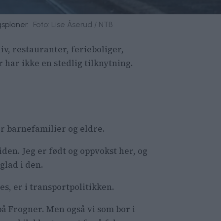
splaner.
Foto: Lise Åserud / NTB
iv, restauranter, ferieboliger,
har ikke en stedlig tilknytning.
or barnefamilier og eldre.
iden. Jeg er født og oppvokst her, og
 glad i den.
s, er i transportpolitikken.
t på Frogner. Men også vi som bor i