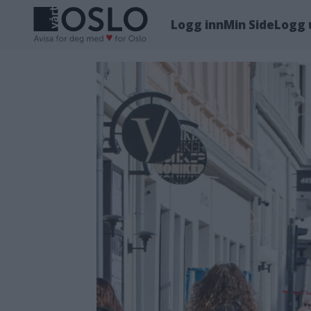
Logg inn
Min Side
Logg 