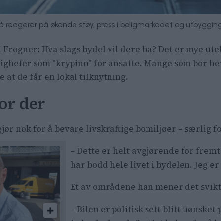
nå reagerer på økende støy, press i boligmarkedet og utbygging
l Frogner: Hva slags bydel vil dere ha? Det er mye utel
igheter som "krypinn" for ansatte. Mange som bor her 
e at de får en lokal tilknytning.
or der
ør nok for å bevare livskraftige bomiljøer – særlig f
– Dette er helt avgjørende for fremt
har bodd hele livet i bydelen. Jeg er
Et av områdene han mener det svikte
– Bilen er politisk sett blitt uønske