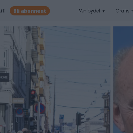
ut
Bli abonnent
Min bydel
Gratis 