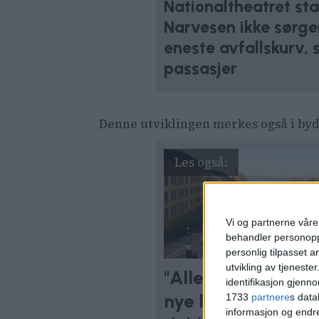
Nationaltheatret sta
Narvesen ikke sørger
eneste avfallskurv, s
passasjer
Denne utviklingen merkes også i byd
Vi og partnerne våre 
behandler personoppl
personlig tilpasset 
utvikling av tjenester
"Alle" trodde på tr
identifikasjon gjenn
nye legevakten. N
1733
partnere
s data
informasjon og endr