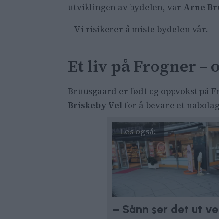
utviklingen av bydelen, var
Arne Br
– Vi risikerer å miste bydelen vår.
Et liv på Frogner – 
Bruusgaard er født og oppvokst på Fr
Briskeby Vel
for å bevare et nabolag 
– Sånn ser det ut v