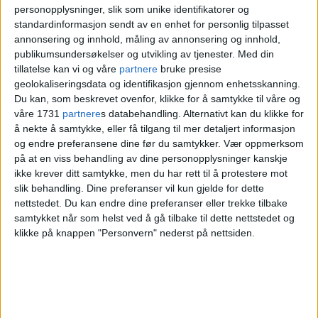
Nettopp Oslobyggs ledere og hvor mange
personopplysninger, slik som unike identifikatorer og
det etter hvert ble av dem i det kommunale
standardinformasjon sendt av en enhet for personlig tilpasset
annonsering og innhold, måling av annonsering og innhold,
foretaket er nå satt under lupen i en
publikumsundersøkelser og utvikling av tjenester.
Med din
revisjonsrapport fra
Kommunerevisjonen
.
tillatelse kan vi og våre
partnere
bruke presise
geolokaliseringsdata og identifikasjon gjennom enhetsskanning.
Du kan, som beskrevet ovenfor, klikke for å samtykke til våre og
Men la oss spole tilbake til nesten ett år før
våre 1731
partnere
s databehandling. Alternativt kan du klikke for
pressemeldingen fra det da ferske
å nekte å samtykke, eller få tilgang til mer detaljert informasjon
og endre preferansene dine før du samtykker.
Vær oppmerksom
"superforetaket"..
på at en viss behandling av dine personopplysninger kanskje
ikke krever ditt samtykke, men du har rett til å protestere mot
slik behandling. Dine preferanser vil kun gjelde for dette
I januar 2020 vedtok bystyret en
nettstedet. Du kan endre dine preferanser eller trekke tilbake
sammenslåing av de kommunale foretakene
samtykket når som helst ved å gå tilbake til dette nettstedet og
klikke på knappen "Personvern" nederst på nettsiden.
Omsorgsbygg
,
Undervisningsbygg
,
Kultur- og idrettsbygg
og deler av
Boligbygg
.