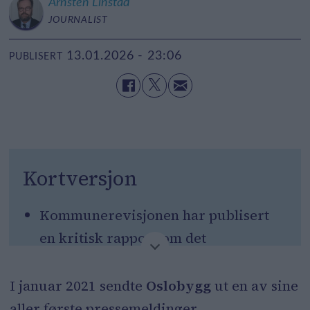
Arnsten
Linstad
JOURNALIST
13.01.2026 - 23:06
PUBLISERT
Kortversjon
Kommunerevisjonen har publisert
en kritisk rapport om det
kommunale foretaket Oslobygg.
I januar 2021 sendte
Oslobygg
ut en av sine
Rapporten peker på ineffektivitet og
aller første pressemeldinger.