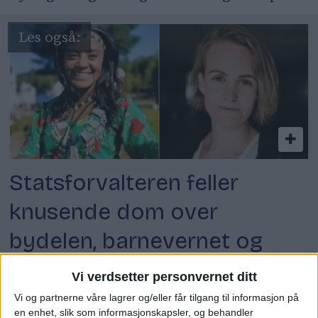
Statsforvalteren feller
knusende dom over
bydelen, barnevernet og
Oslo kommune
Vi verdsetter personvernet ditt
Vi og partnerne våre lagrer og/eller får tilgang til informasjon på
en enhet, slik som informasjonskapsler, og behandler