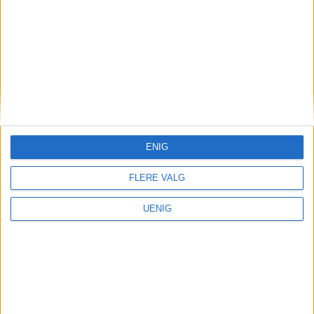
Kommunerevisjonen stiller også spørsmål
om Oslobygg er "tilstrekkelig effektivt
organisert".
ENIG
FLERE VALG
UENIG
Frigitt dokument avslører:
Planer for Røatunnelen er