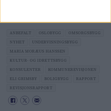
skriver Eli Grimsby.
ANBEFALT
OSLOBYGG
OMSORGSBYGG
NYHET
UNDERVISNINGSBYGG
MARIA MORÆUS HANSSEN
KULTUR- OG IDRETTSBYGG
KONSULENTER
KOMMUNEREVISJONEN
ELI GRIMSBY
BOLIGBYGG
RAPPORT
REVISJONSRAPPORT