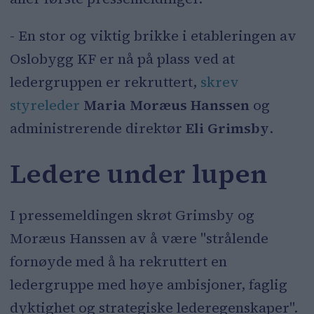
flere ledere i Oslobygg enn da
kommune hadde fire foretak.
- En stor og viktig brikke i etableringen av
Oslobygg har ikke oppnådd de
Oslobygg KF er nå på plass ved at
forventede gevinstene fra
ledergruppen er rekruttert,
skrev
sammenslåingen.
styreleder
Maria Moræus Hanssen
og
administrerende direktør
Eli Grimsby
.
Oslobyggs administrerende direktør
Eli Grimsby tar kraftig til motmæler
Ledere under lupen
og er uenig i rapportens
hovedkonklusjoner.
I pressemeldingen skrøt Grimsby og
Moræus Hanssen av å være "strålende
fornøyde med å ha rekruttert en
ledergruppe med høye ambisjoner, faglig
dyktighet og strategiske lederegenskaper".