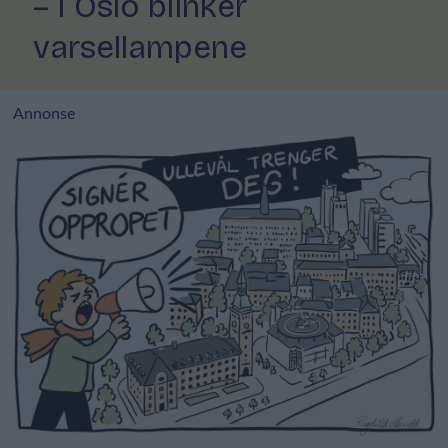
– I Oslo blinker
varsellampene
Annonse