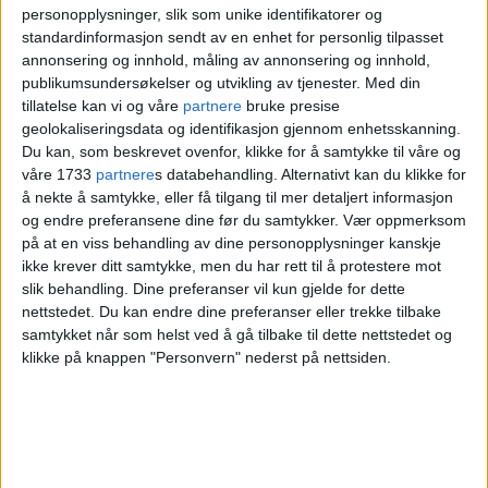
personopplysninger, slik som unike identifikatorer og
standardinformasjon sendt av en enhet for personlig tilpasset
annonsering og innhold, måling av annonsering og innhold,
publikumsundersøkelser og utvikling av tjenester.
Med din
tillatelse kan vi og våre
partnere
bruke presise
AVSLØRING: Byrådet lovet kutt i
geolokaliseringsdata og identifikasjon gjennom enhetsskanning.
kommunens konsulentbruk: Nå
Du kan, som beskrevet ovenfor, klikke for å samtykke til våre og
betales konsulenter 27 millioner
våre 1733
partnere
s databehandling. Alternativt kan du klikke for
å nekte å samtykke, eller få tilgang til mer detaljert informasjon
for oppretting av Oslobygg
og endre preferansene dine før du samtykker.
Vær oppmerksom
på at en viss behandling av dine personopplysninger kanskje
ikke krever ditt samtykke, men du har rett til å protestere mot
slik behandling. Dine preferanser vil kun gjelde for dette
nettstedet. Du kan endre dine preferanser eller trekke tilbake
samtykket når som helst ved å gå tilbake til dette nettstedet og
klikke på knappen "Personvern" nederst på nettsiden.