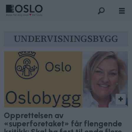
Tag:
UNDERVISNINGSBYGG
undervisningsbygg
Opprettelsen av
«superforetaket» får flengende
kritikk: Skal ha ført til enda flere