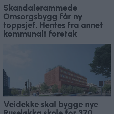
Skandalerammede
Omsorgsbygg får ny
toppsjef. Hentes fra annet
kommunalt foretak
Veidekke skal bygge nye
Ruseløkka skole for 370