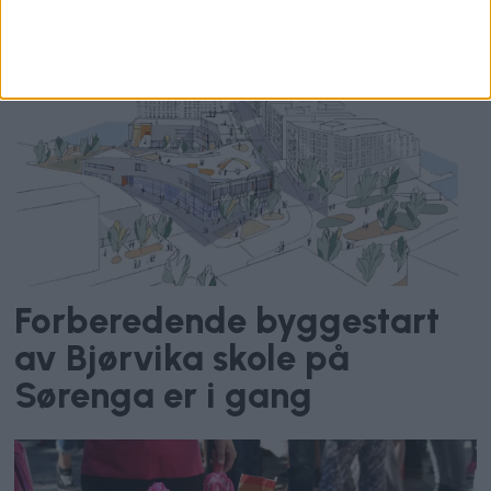
siste
Forberedende byggestart
av Bjørvika skole på
Sørenga er i gang