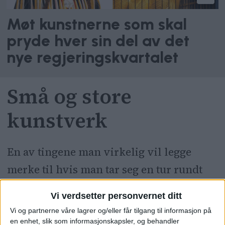
Møt kunstnerne som skal
pryde hver sin del av det
nye regjeringskvartalet
Små og store
kunstverk
En av tingene man virkelig vil legge
merke til hvis man tar seg en tur rundt
utendørs i det nye regjeringskvartalet er
Vi verdsetter personvernet ditt
flere veldig store kunstverk.
Vi og partnerne våre lagrer og/eller får tilgang til informasjon på
en enhet, slik som informasjonskapsler, og behandler