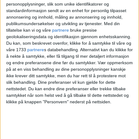
Rundt 300 verk av 150 kunstnere både
personopplysninger, slik som unike identifikatorer og
standardinformasjon sendt av en enhet for personlig tilpasset
utendørs og innendørs er representert i
annonsering og innhold, måling av annonsering og innhold,
publikumsundersøkelser og utvikling av tjenester.
Med din
det som nå omtales
tillatelse kan vi og våre
partnere
bruke presise
som
Departementenes kunstsamling.
geolokaliseringsdata og identifikasjon gjennom enhetsskanning.
Du kan, som beskrevet ovenfor, klikke for å samtykke til våre og
våre 1733
partnere
s databehandling. Alternativt kan du klikke for
Maktens korridorer
å nekte å samtykke, eller få tilgang til mer detaljert informasjon
og endre preferansene dine før du samtykker.
Vær oppmerksom
på at en viss behandling av dine personopplysninger kanskje
ikke krever ditt samtykke, men du har rett til å protestere mot
KORO
er ansvarlig for kunsten til
slik behandling. Dine preferanser vil kun gjelde for dette
regjeringskvartalet.
nettstedet. Du kan endre dine preferanser eller trekke tilbake
samtykket når som helst ved å gå tilbake til dette nettstedet og
klikke på knappen "Personvern" nederst på nettsiden.
I KOROs kunstplan for det nye
regjeringskvartalet står det blant annet:
"I Norge er det heldigvis bred enighet om