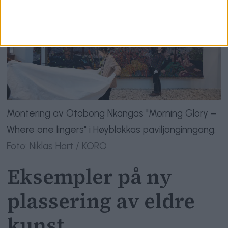
Montering av Otobong Nkangas "Morning Glory –
Where one lingers" i Høyblokkas paviljonginngang.
Foto: Niklas Hart / KORO
Eksempler på ny
plassering av eldre
kunst