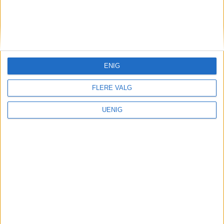
KONTAKT OSS
Redaktør, Vegard Velle
redaktor@vartoslo.no,
tlf: 93 25 68 32
ENIG
TIPS OSS
FLERE VALG
tips@vartoslo.no
UENIG
ABONNEMENT
abonnement@vartoslo.no
ANNONSERING
Vil du annonsere?
annonse@vartoslo.no