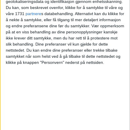
geolokaliseringsdata og identifikasjon gjennom enhetsskanning.
bred enighet om kunstens plass i
Du kan, som beskrevet ovenfor, klikke for å samtykke til våre og
maktens korridorer
våre 1731
partnere
s databehandling. Alternativt kan du klikke for
å nekte å samtykke, eller få tilgang til mer detaljert informasjon
og endre preferansene dine før du samtykker.
Vær oppmerksom
på at en viss behandling av dine personopplysninger kanskje
ikke krever ditt samtykke, men du har rett til å protestere mot
slik behandling. Dine preferanser vil kun gjelde for dette
nettstedet. Du kan endre dine preferanser eller trekke tilbake
samtykket når som helst ved å gå tilbake til dette nettstedet og
klikke på knappen "Personvern" nederst på nettsiden.
VårtOslo er avisa for deg med hjerte for
Oslo. Vi forteller historiene fra
hverdagslivet i Oslo, fra der du bor, jobber
og går på skole.