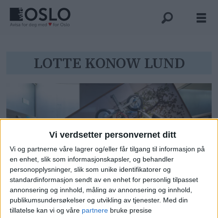
Tag:
LOTTE KONOW LUND
lotte
konow
lund
Vi verdsetter personvernet ditt
Vi og partnerne våre lagrer og/eller får tilgang til informasjon på
en enhet, slik som informasjonskapsler, og behandler
personopplysninger, slik som unike identifikatorer og
standardinformasjon sendt av en enhet for personlig tilpasset
Se kunsten i det nye
annonsering og innhold, måling av annonsering og innhold,
publikumsundersøkelser og utvikling av tjenester.
Med din
regjeringskvartalet: – Heldigvis
tillatelse kan vi og våre
partnere
bruke presise