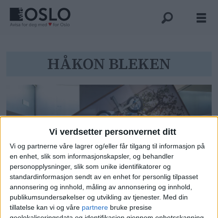
Tag:
HÅKON BLEKEN
håkon
bleken
Vi verdsetter personvernet ditt
Vi og partnerne våre lagrer og/eller får tilgang til informasjon på
en enhet, slik som informasjonskapsler, og behandler
personopplysninger, slik som unike identifikatorer og
standardinformasjon sendt av en enhet for personlig tilpasset
Se kunsten i det nye
annonsering og innhold, måling av annonsering og innhold,
publikumsundersøkelser og utvikling av tjenester.
Med din
regjeringskvartalet: – Heldigvis
tillatelse kan vi og våre
partnere
bruke presise
bred enighet om kunstens plass i
geolokaliseringsdata og identifikasjon gjennom enhetsskanning.