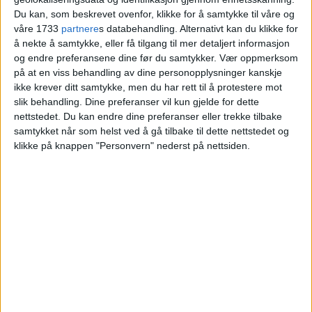
maktens korridorer
Du kan, som beskrevet ovenfor, klikke for å samtykke til våre og
våre 1733
partnere
s databehandling. Alternativt kan du klikke for
å nekte å samtykke, eller få tilgang til mer detaljert informasjon
og endre preferansene dine før du samtykker.
Vær oppmerksom
på at en viss behandling av dine personopplysninger kanskje
ikke krever ditt samtykke, men du har rett til å protestere mot
slik behandling. Dine preferanser vil kun gjelde for dette
nettstedet. Du kan endre dine preferanser eller trekke tilbake
samtykket når som helst ved å gå tilbake til dette nettstedet og
klikke på knappen "Personvern" nederst på nettsiden.
VårtOslo er avisa for deg med hjerte for
Oslo. Vi forteller historiene fra
hverdagslivet i Oslo, fra der du bor, jobber
og går på skole.