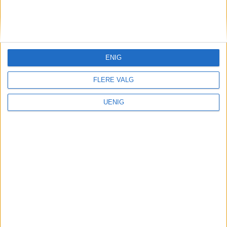
KONTAKT OSS
Redaktør, Vegard Velle
redaktor@vartoslo.no,
tlf: 93 25 68 32
ENIG
TIPS OSS
FLERE VALG
tips@vartoslo.no
UENIG
ABONNEMENT
abonnement@vartoslo.no
ANNONSERING
Vil du annonsere?
annonse@vartoslo.no
tlf: 45 40 32 80
VårtOslos annonseweb