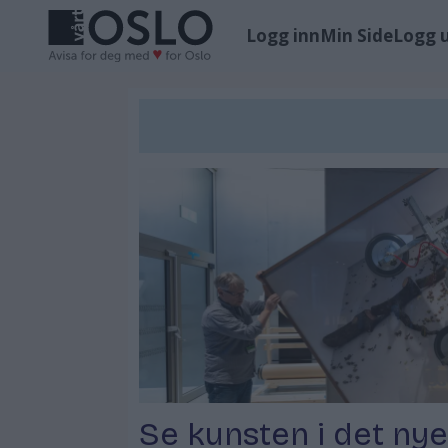
Logg inn
Min Side
Logg 
Tag:
ahmed
umar
Se kunsten i det ny