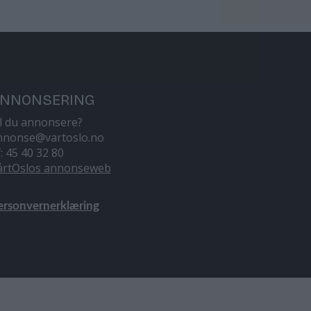
NNONSERING
il du annonsere?
nnonse@vartoslo.no
f: 45 40 32 80
årtOslos annonseweb
ersonvernerklæring