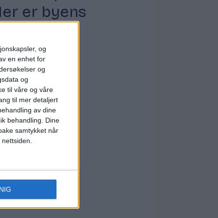
er er byens
staktører
sjonskapsler, og
av en enhet for
ndersøkelser og
gsdata og
e til våre og våre
ng til mer detaljert
ehandling av dine
lik behandling. Dine
ilbake samtykket når
 nettsiden.
NIG