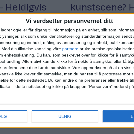
– Heldigvis
kunstscene? H
stens plass i
mektigste kun
Vi verdsetter personvernet ditt
lagrer og/eller får tilgang til informasjon på en enhet, slik som informa
ysninger, slik som unike identifikatorer og standardinformasjon sendt 
annonsering og innhold, måling av annonsering og innhold, publikumsu
.
Med din tillatelse kan vi og våre
partnere
bruke presise geolokaliserin
om enhetsskanning. Du kan, som beskrevet ovenfor, klikke for å samtykk
behandling. Alternativt kan du klikke for å nekte å samtykke, eller få tilga
e preferansene dine før du samtykker.
Vær oppmerksom på at en viss b
anskje ikke krever ditt samtykke, men du har rett til å protestere mot s
jelde for dette nettstedet. Du kan endre dine preferanser eller trekke t
ilbake til dette nettstedet og klikke på knappen "Personvern" nederst på
n.
ALG
UENIG
E