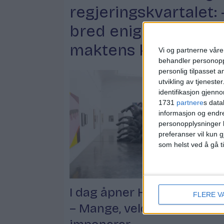
regjeringskvartalet: 
bred enighet om kun
maktens korridorer
Vi og partnerne våre 
behandler personoppl
personlig tilpasset 
utvikling av tjenester
identifikasjon gjenn
1731
partnere
s data
informasjon og endr
personopplysninger k
preferanser vil kun g
som helst ved å gå t
I dag åpner Høstutstillinge
FLERE V
– Mange, veldig mange,