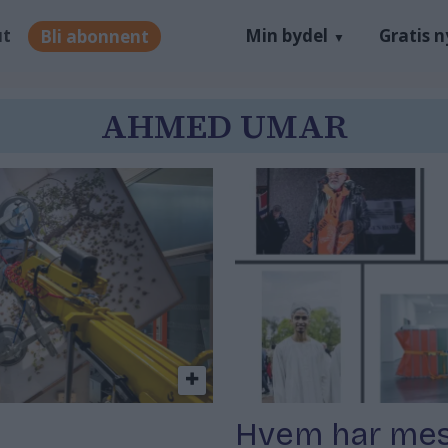
ut
Min bydel
Gratis 
Bli abonnent
AHMED UMAR
e
Hvem har mes