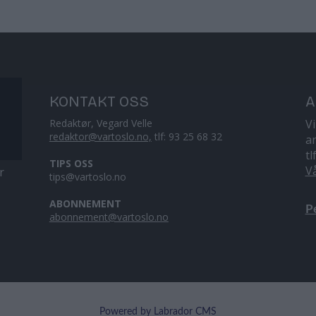
KONTAKT OSS
A
Redaktør, Vegard Velle
V
redaktor@vartoslo.no,
tlf: 93 25 68 32
a
tl
TIPS OSS
V
r
tips@vartoslo.no
ABONNEMENT
P
abonnement@vartoslo.no
Powered by Labrador CMS