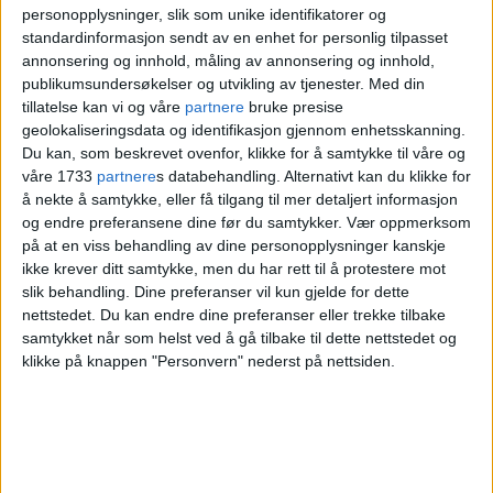
personopplysninger, slik som unike identifikatorer og
være student eller å ha tilknytning til
standardinformasjon sendt av en enhet for personlig tilpasset
skolen for å delta.
annonsering og innhold, måling av annonsering og innhold,
publikumsundersøkelser og utvikling av tjenester.
Med din
tillatelse kan vi og våre
partnere
bruke presise
– Fredag 1. september begynte
geolokaliseringsdata og identifikasjon gjennom enhetsskanning.
Du kan, som beskrevet ovenfor, klikke for å samtykke til våre og
quizligaen. Det er hovedarrangementet
våre 1733
partnere
s databehandling. Alternativt kan du klikke for
vi har her på huset. Ligaen varer hele
å nekte å samtykke, eller få tilgang til mer detaljert informasjon
og endre preferansene dine før du samtykker.
Vær oppmerksom
semesteret og kjøres annenhver uke.
på at en viss behandling av dine personopplysninger kanskje
ikke krever ditt samtykke, men du har rett til å protestere mot
slik behandling. Dine preferanser vil kun gjelde for dette
nettstedet. Du kan endre dine preferanser eller trekke tilbake
samtykket når som helst ved å gå tilbake til dette nettstedet og
klikke på knappen "Personvern" nederst på nettsiden.