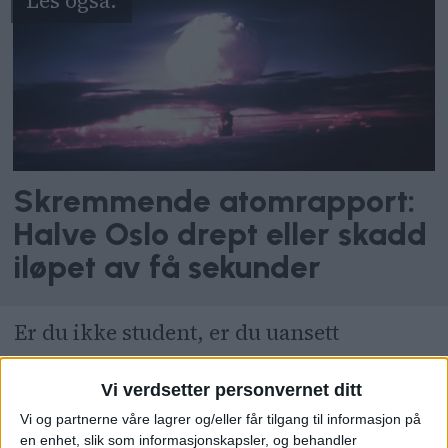
Skremmende atomrapport:
Halve Oslo drept eller skadd
iløpet av få sekunder
Er du ikke student, er du uansett
velkommen til Kjellern. Her er det også
Vi verdsetter personvernet ditt
muligheter for å melde seg som frivillig,
Vi og partnerne våre lagrer og/eller får tilgang til informasjon på
og ifølge Vinghøg trenger du verken å
en enhet, slik som informasjonskapsler, og behandler