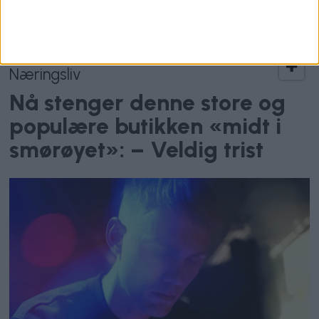
Næringsliv
Nå stenger denne store og
populære butikken «midt i
smørøyet»: – Veldig trist