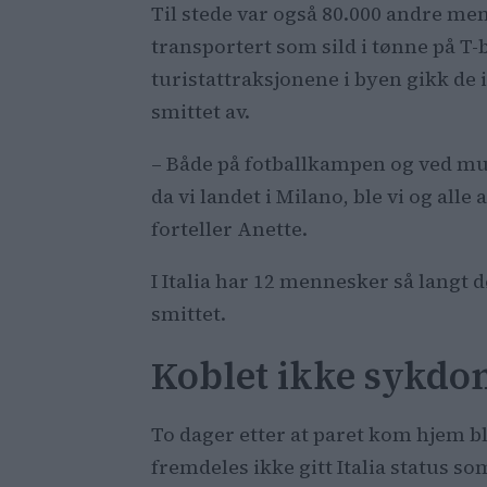
Til stede var også 80.000 andre men
transportert som sild i tønne på 
turistattraksjonene i byen gikk de 
smittet av.
– Både på fotballkampen og ved mu
da vi landet i Milano, ble vi og al
forteller Anette.
I Italia har 12 mennesker så langt d
smittet.
Koblet ikke sykd
To dager etter at paret kom hjem b
fremdeles ikke gitt Italia status so