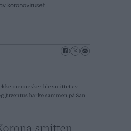
 av koronaviruset.
rekke mennesker ble smittet av
n og Juventus barke sammen på San
Korona-smitten