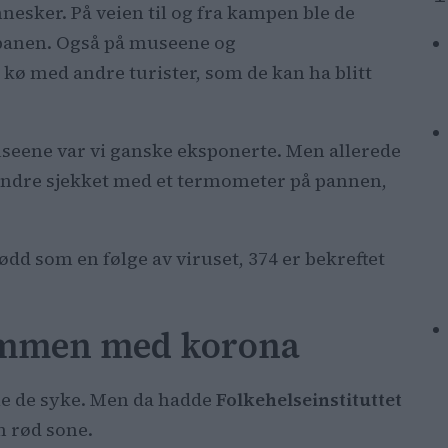
nesker. På veien til og fra kampen ble de
T-banen. Også på museene og
i kø med andre turister, som de kan ha blitt
seene var vi ganske eksponerte. Men allerede
le andre sjekket med et termometer på pannen,
ødd som en følge av viruset, 374 er bekreftet
ommen med korona
le de syke. Men da hadde
Folkehelseinstituttet
m rød sone.