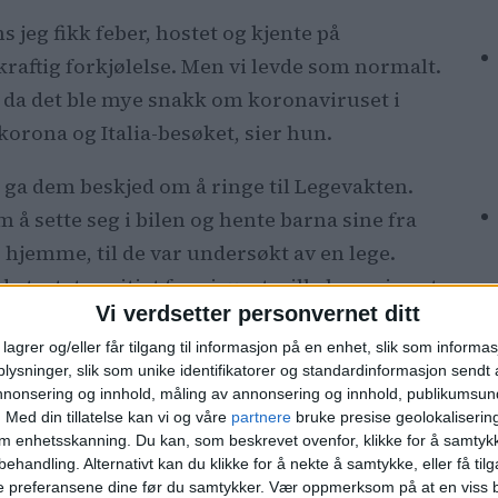
s jeg fikk feber, hostet og kjente på
kraftig forkjølelse. Men vi levde som normalt.
n, da det ble mye snakk om koronaviruset i
korona og Italia-besøket, sier hun.
om ga dem beskjed om å ringe til Legevakten.
 å sette seg i bilen og hente barna sine fra
hjemme, til de var undersøkt av en lege.
testet positivt for viruset, ville legen i neste
Vi verdsetter personvernet ditt
lagrer og/eller får tilgang til informasjon på en enhet, slik som informa
re
ysninger, slik som unike identifikatorer og standardinformasjon sendt 
Ki
annonsering og innhold, måling av annonsering og innhold, publikumsu
.
Med din tillatelse kan vi og våre
partnere
bruke presise geolokaliserin
siden vi er friske mennesker. Vi er mer
om enhetsskanning. Du kan, som beskrevet ovenfor, klikke for å samtykk
behandling. Alternativt kan du klikke for å nekte å samtykke, eller få tilga
forrige uke, alle de vi har omgåttes med på buss
e preferansene dine før du samtykker.
Vær oppmerksom på at en viss b