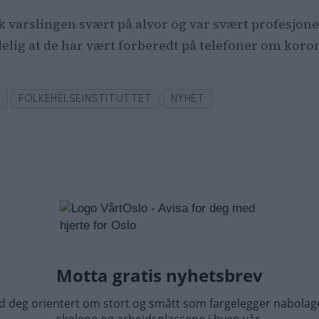
ok varslingen svært på alvor og var svært profesjon
delig at de har vært forberedt på telefoner om koron
O
FOLKEHELSEINSTITUTTET
NYHET