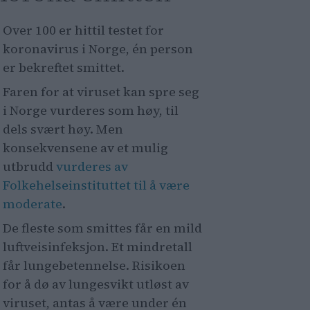
Over 100 er hittil testet for
koronavirus i Norge, én person
er bekreftet smittet.
Faren for at viruset kan spre seg
i Norge vurderes som høy, til
dels svært høy. Men
konsekvensene av et mulig
utbrudd
vurderes av
Folkehelseinstituttet til å være
moderate
.
De fleste som smittes får en mild
luftveisinfeksjon. Et mindretall
får lungebetennelse. Risikoen
for å dø av lungesvikt utløst av
viruset, antas å være under én