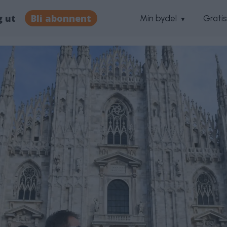
g ut
Bli abonnent
Min bydel
Grati