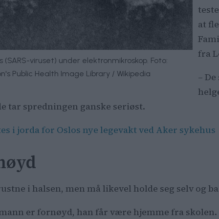
test
at fl
Fami
fra 
s (SARS-viruset) under elektronmikroskop. Foto:
's Public Health Image Library / Wikipedia
– De 
helg
 de tar spredningen ganske seriøst.
es i jorda for Oslos nye legevakt ved Aker sykehus
rnøyd
t rustne i halsen, men må likevel holde seg selv og
temann er fornøyd, han får være hjemme fra skolen.