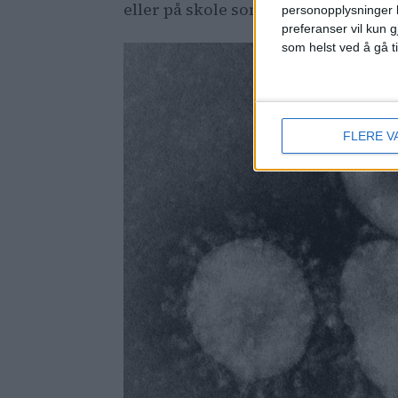
eller på skole som kan bli alvorlig 
personopplysninger k
preferanser vil kun g
som helst ved å gå t
FLERE V