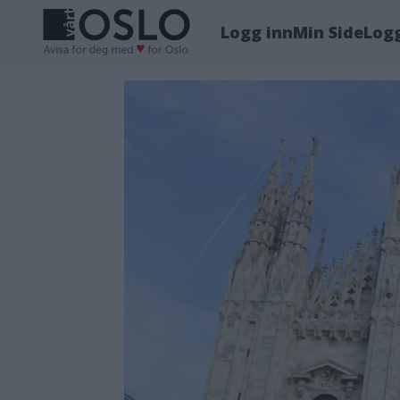
Logg inn
Min Side
Log