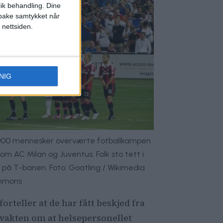
lik behandling. Dine
ilbake samtykket når
 nettsiden.
NIG
000 mennesker overværte fotballkampen
om AC Milan og Juventus. Folk sto tett i
 på T-banen. Foto: Goatling / Wikimedia
mmons
orteller at de har fått beskjed fra
vakten om at helsepersonellet