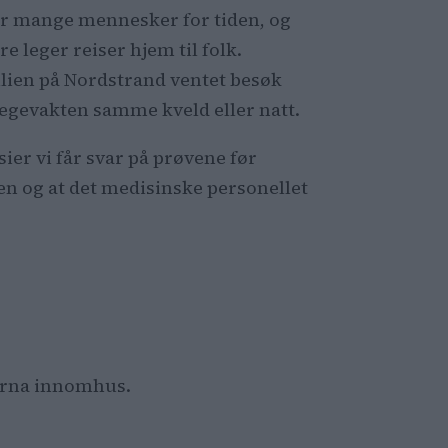
er mange mennesker for tiden, og
ere leger reiser hjem til folk.
lien på Nordstrand ventet besøk
Legevakten samme kveld eller natt.
sier vi får svar på prøvene før
en og at det medisinske personellet
 barna innomhus.