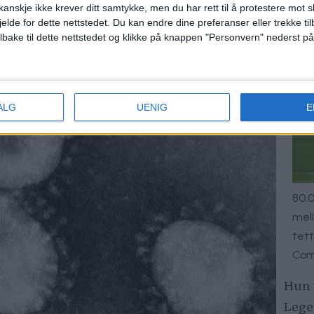
syke, sier Anette.
anskje ikke krever ditt samtykke, men du har rett til å protestere mot s
jelde for dette nettstedet. Du kan endre dine preferanser eller trekke t
ilbake til dette nettstedet og klikke på knappen "Personvern" nederst på
ALG
UENIG
E
80.
mell
tett
Co
Hun f
Lege