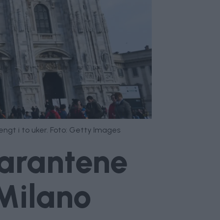
ngt i to uker. Foto: Getty Images
karantene
 Milano