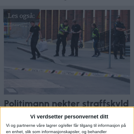
Politimann nekter straffskyld
etter skytingen på Grønland
Vi verdsetter personvernet ditt
Vi og partnerne våre lagrer og/eller får tilgang til informasjon på
en enhet, slik som informasjonskapsler, og behandler