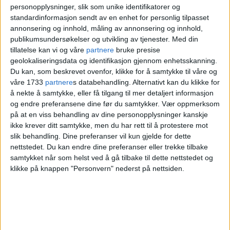
– Den styggeste
personopplysninger, slik som unike identifikatorer og
standardinformasjon sendt av en enhet for personlig tilpasset
saken
annonsering og innhold, måling av annonsering og innhold,
publikumsundersøkelser og utvikling av tjenester.
Med din
tillatelse kan vi og våre
partnere
bruke presise
– Dette er den styggeste saken vi har hatt
geolokaliseringsdata og identifikasjon gjennom enhetsskanning.
Du kan, som beskrevet ovenfor, klikke for å samtykke til våre og
hittil i sommer. Den forrige saken han
våre 1733
partnere
s databehandling. Alternativt kan du klikke for
å nekte å samtykke, eller få tilgang til mer detaljert informasjon
ble dømt i var også svært alvorlig. Det er
og endre preferansene dine før du samtykker.
Vær oppmerksom
veldig bra at vi fikk tatt ham såpass
på at en viss behandling av dine personopplysninger kanskje
ikke krever ditt samtykke, men du har rett til å protestere mot
tidlig, sier Grosberghaugen til avisen.
slik behandling. Dine preferanser vil kun gjelde for dette
nettstedet. Du kan endre dine preferanser eller trekke tilbake
samtykket når som helst ved å gå tilbake til dette nettstedet og
Mannens forsvarer,
Cathrine Bang
,
klikke på knappen "Personvern" nederst på nettsiden.
skriver i en tekstmelding til NTB at
hennes klient ikke har tatt stilling til
spørsmålet om straffskyld.