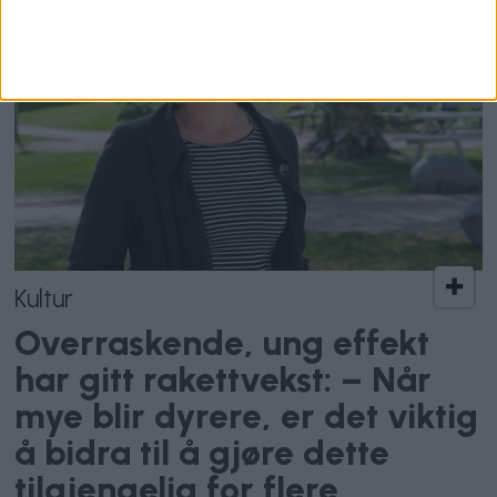
Kultur
Overraskende, ung effekt
har gitt rakettvekst: – Når
mye blir dyrere, er det viktig
å bidra til å gjøre dette
tilgjengelig for flere