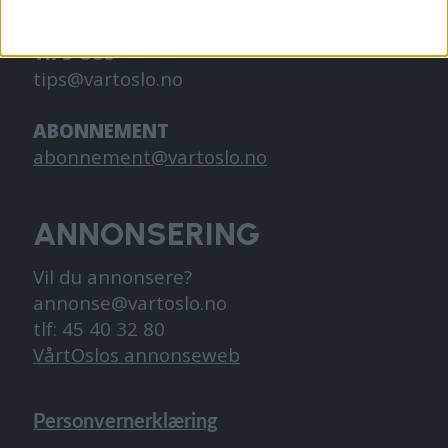
redaktor@vartoslo.no,
tlf: 93 25 68 32
TIPS OSS
tips@vartoslo.no
ABONNEMENT
abonnement@vartoslo.no
ANNONSERING
Vil du annonsere?
annonse@vartoslo.no
tlf: 45 40 32 80
VårtOslos annonseweb
Personvernerklæring