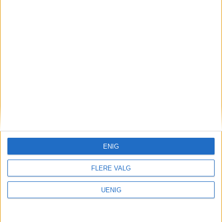
Hvem er dette? Politiet trenger
hjelp med identifisering
ENIG
FLERE VALG
UENIG
Mann (31) som fullbyrdet voldtekt