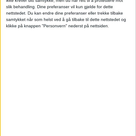
ikke krever ditt samtykke, men du har rett til å protestere mot
slik behandling. Dine preferanser vil kun gjelde for dette
nettstedet. Du kan endre dine preferanser eller trekke tilbake
samtykket når som helst ved å gå tilbake til dette nettstedet og
klikke på knappen "Personvern" nederst på nettsiden.
Ny overfallssak i sentrum: – Dette
er den styggeste saken vi har
hatt hittil i sommer
Politiet etterforsker tre saker der