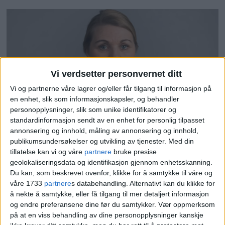
Vi verdsetter personvernet ditt
Vi og partnerne våre lagrer og/eller får tilgang til informasjon på
en enhet, slik som informasjonskapsler, og behandler
personopplysninger, slik som unike identifikatorer og
En ting skiller seg ut ved
standardinformasjon sendt av en enhet for personlig tilpasset
annonsering og innhold, måling av annonsering og innhold,
overfallsbølgen mot kvinner:
publikumsundersøkelser og utvikling av tjenester.
Med din
tillatelse kan vi og våre
partnere
bruke presise
– Ikke like vanlig
geolokaliseringsdata og identifikasjon gjennom enhetsskanning.
Du kan, som beskrevet ovenfor, klikke for å samtykke til våre og
våre 1733
partnere
s databehandling. Alternativt kan du klikke for
å nekte å samtykke, eller få tilgang til mer detaljert informasjon
og endre preferansene dine før du samtykker.
Vær oppmerksom
på at en viss behandling av dine personopplysninger kanskje