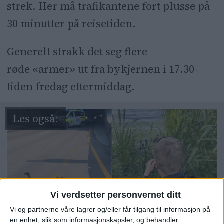
strek. Her må trafikantene fort plusse på
30 minutter på reisetiden.
Generelt strakk det seg flere
røde «armer» ut fra bykjernen i 17.30-
tiden fredag ettermiddag.
Vi verdsetter personvernet ditt
Vi og partnerne våre lagrer og/eller får tilgang til informasjon på
Slik så det ut da
en enhet, slik som informasjonskapsler, og behandler