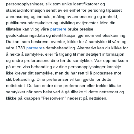
andefamilien fikk
personopplysninger, slik som unike identifikatorer og
standardinformasjon sendt av en enhet for personlig tilpasset
politieskorte i morgenrushet
annonsering og innhold, måling av annonsering og innhold,
publikumsundersøkelser og utvikling av tjenester.
Med din
tillatelse kan vi og våre
partnere
bruke presise
– Kommer til å være
geolokaliseringsdata og identifikasjon gjennom enhetsskanning.
Du kan, som beskrevet ovenfor, klikke for å samtykke til våre og
våre 1733
partnere
s databehandling. Alternativt kan du klikke for
slik
å nekte å samtykke, eller få tilgang til mer detaljert informasjon
og endre preferansene dine før du samtykker.
Vær oppmerksom
på at en viss behandling av dine personopplysninger kanskje
– På E18 og Drammensveien er det kø
ikke krever ditt samtykke, men du har rett til å protestere mot
slik behandling. Dine preferanser vil kun gjelde for dette
fram til Sandvika, og sånn kommer det
nettstedet. Du kan endre dine preferanser eller trekke tilbake
samtykket når som helst ved å gå tilbake til dette nettstedet og
nok til å være noen timer fremover. I
klikke på knappen "Personvern" nederst på nettsiden.
tillegg er det kø på E18 ned mot
Sørlandet, men ikke like mye, ifølge
trafikkoperatøren.