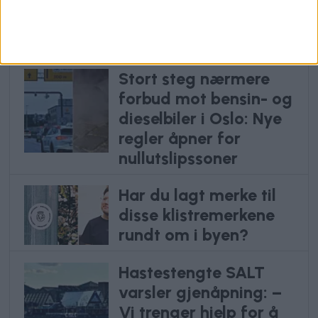
privatisering: – Har
kommet varsel etter
varsel
Stort steg nærmere
forbud mot bensin- og
dieselbiler i Oslo: Nye
regler åpner for
nullutslipssoner
Har du lagt merke til
disse klistremerkene
rundt om i byen?
Hastestengte SALT
varsler gjenåpning: –
Vi trenger hjelp for å