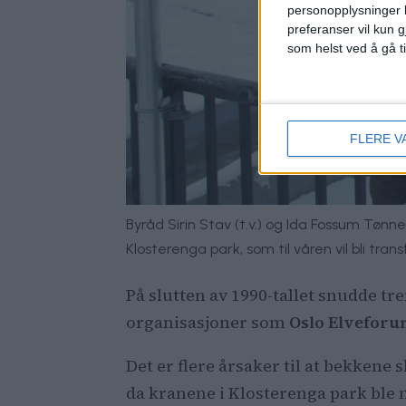
personopplysninger k
preferanser vil kun g
som helst ved å gå t
FLERE V
Byråd Sirin Stav (t.v.) og Ida Fossum Tøn
Klosterenga park, som til våren vil bli trans
På slutten av 1990-tallet snudde tr
organisasjoner som
Oslo Elvefor
Det er flere årsaker til at bekkene 
da kranene i Klosterenga park ble m