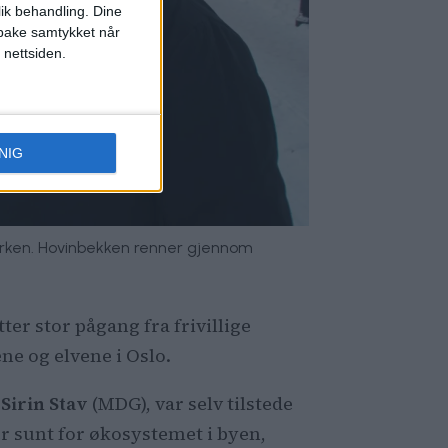
lik behandling. Dine
ilbake samtykket når
 nettsiden.
NIG
parken. Hovinbekken renner gjennom
ter stor pågang fra frivillige
ne og elvene i Oslo.
,
Sirin Stav
(MDG), var selv tilstede
er sunt for økosystemet i byen,