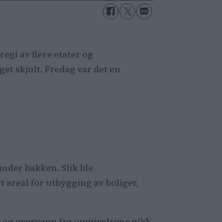
egi av flere etater og
et skjult. Fredag var det en
 under bakken. Slik ble
t areal for utbygging av boliger,
n og overvann fra omgivelsene gikk