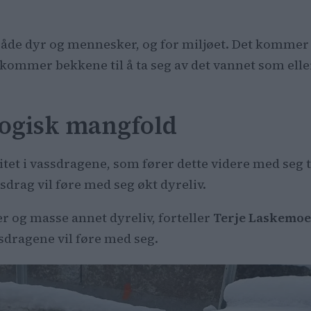
il både dyr og mennesker, og for miljøet. Det kom
kommer bekkene til å ta seg av det vannet som ell
logisk mangfold
et i vassdragene, som fører dette videre med seg til 
ssdrag vil føre med seg økt dyreliv.
 og masse annet dyreliv, forteller
Terje Laskemo
sdragene vil føre med seg.