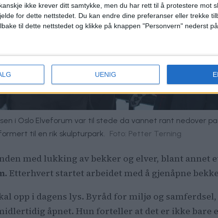
anskje ikke krever ditt samtykke, men du har rett til å protestere mot s
jelde for dette nettstedet. Du kan endre dine preferanser eller trekke t
ilbake til dette nettstedet og klikke på knappen "Personvern" nederst på
ALG
UENIG
E
nesen i Oslo Elveforum var til stede da vannet rant nedover 
formert til en rik skulpturpark.
Foto: Petter Terning
enden med lukking av bekker og elver, blant annet et
um
. Etterhvert startet arbeidet med å gjenåpne bekke
skal opp i dagens lys. Byråd for miljø og samferdsel
idlertidig åpnet. Hun forteller at det er ikke bare 