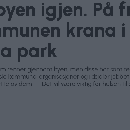
byen igjen. På 
munen krana i
ga park
som renner gjennom byen, men disse har som reg
Oslo kommune, organisasjoner og ildsjeler jobb
ytte av dem. — Det vil være viktig for helsen ti