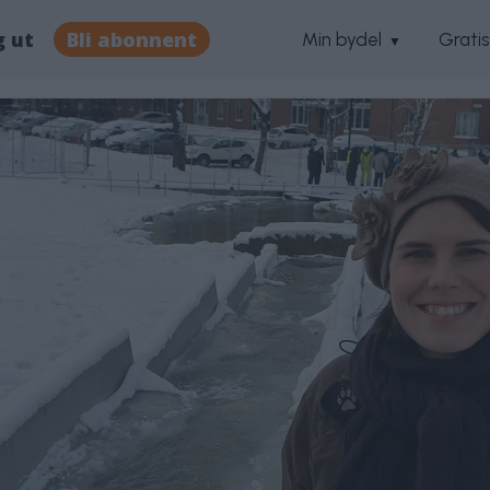
g ut
Bli abonnent
Min bydel
Grati