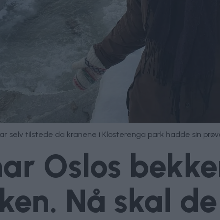
 var selv tilstede da kranene i Klosterenga park hadde sin pr
 har Oslos bekke
en. Nå skal de 