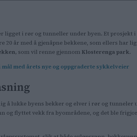
ligget i rør og tunneller under byen. Et prosjekt i r
e 20 år med å gjenåpne bekkene, som ellers har ligg
ekken,
som vil renne gjennom
Klosterenga park
.
 mål med årets nye og oppgraderte sykkelveier
asning
nlig å lukke byens bekker og elver i rør og tunneler
 og flyttet vekk fra byområdene, og det ble frigjor
avløpssystemet, slik at både avløpsvann, bekkevan