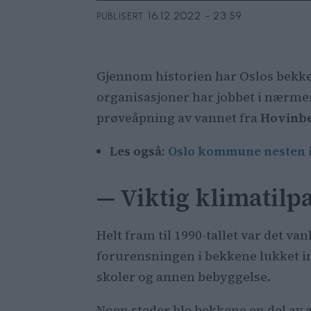
16.12.2022 - 23:59
PUBLISERT
Gjennom historien har Oslos bekker 
organisasjoner har jobbet i nærmer
prøveåpning av vannet fra
Hovinb
Les også:
Oslo kommune nesten i
— Viktig klimatilp
Helt fram til 1990-tallet var det va
forurensningen i bekkene lukket inn
skoler og annen bebyggelse.
Noen steder ble bekkene en del av 