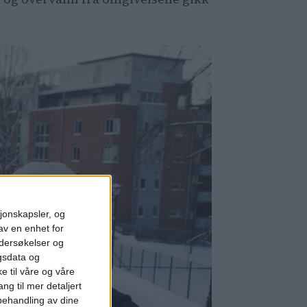
sjonskapsler, og
av en enhet for
ndersøkelser og
gsdata og
e til våre og våre
ng til mer detaljert
ehandling av dine