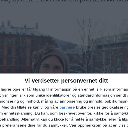
Vi verdsetter personvernet ditt
lagrer og/eller får tilgang til informasjon på en enhet, slik som informa
ysninger, slik som unike identifikatorer og standardinformasjon sendt 
annonsering og innhold, måling av annonsering og innhold, publikumsu
.
Med din tillatelse kan vi og våre
partnere
bruke presise geolokaliserin
om enhetsskanning. Du kan, som beskrevet ovenfor, klikke for å samtykk
behandling. Alternativt kan du klikke for å nekte å samtykke, eller få tilga
e preferansene dine før du samtykker.
Vær oppmerksom på at en viss b