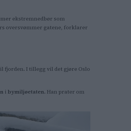
mer mer ekstremnedbør som
ers oversvømmer gatene, forklarer
fjorden. I tillegg vil det gjøre Oslo
en
i
bymiljøetaten
. Han prater om