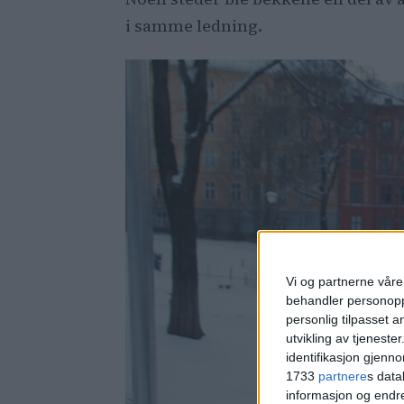
i samme ledning.
Vi og partnerne våre 
behandler personoppl
personlig tilpasset 
utvikling av tjenester
identifikasjon gjenn
1733
partnere
s data
informasjon og endr