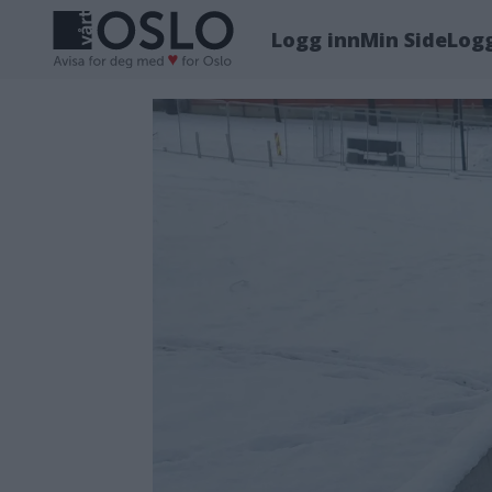
Logg inn
Min Side
Log