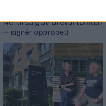
Nei til salg av Ullevål-tomten
— signér oppropet!