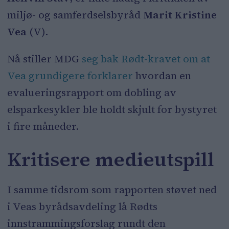
miljø- og samferdselsbyråd
Marit Kristine
Miljøbyråd Marit Kristine Vea (V)
Vea
(V).
sier det skyldtes en "inkurie" og at
rapporten ble sendt over straks det
Nå stiller MDG
seg bak Rødt-kravet om at
ble oppdaget at bystyret ikke hadde
Vea grundigere forklarer
hvordan en
mottatt den.
evalueringsrapport om dobling av
MDGs Sirin Hellvin Stav mener Vea
elsparkesykler ble holdt skjult for bystyret
kan ha brutt informasjonsplikten
i fire måneder.
byråder har overfor bystyret.
Kritisere medieutspill
Både Rødt og MDG mener saken er
svært alvorlig, og de to partiene
I samme tidsrom som rapporten støvet ned
beskriver Veas håndtering som
i Veas byrådsavdeling lå Rødts
uryddig.
innstrammingsforslag rundt den