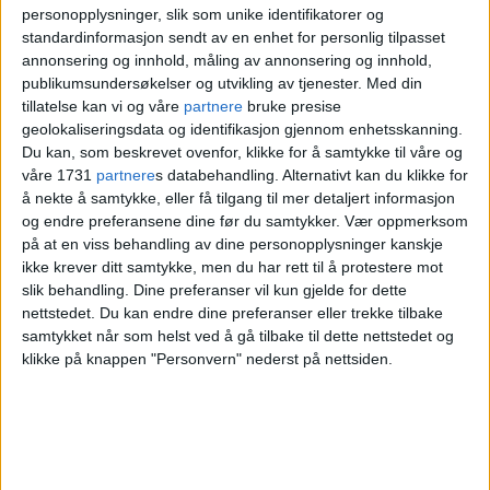
skjult hos byrådet i fire
personopplysninger, slik som unike identifikatorer og
standardinformasjon sendt av en enhet for personlig tilpasset
måneder
annonsering og innhold, måling av annonsering og innhold,
publikumsundersøkelser og utvikling av tjenester.
Med din
tillatelse kan vi og våre
partnere
bruke presise
Men i bystyret hadde ingen partier mottatt
geolokaliseringsdata og identifikasjon gjennom enhetsskanning.
Du kan, som beskrevet ovenfor, klikke for å samtykke til våre og
den ferdigstilte evalueringsrapporten fra
våre 1731
partnere
s databehandling. Alternativt kan du klikke for
Ruter
og
bymiljøetaten
.
å nekte å samtykke, eller få tilgang til mer detaljert informasjon
og endre preferansene dine før du samtykker.
Vær oppmerksom
på at en viss behandling av dine personopplysninger kanskje
I rapporten lå det anbefalinger om hvordan
ikke krever ditt samtykke, men du har rett til å protestere mot
slik behandling. Dine preferanser vil kun gjelde for dette
dobling fra 8000 elsparkesykler i indre by
nettstedet. Du kan endre dine preferanser eller trekke tilbake
til 16.000 elsparkesykler over hele byen
samtykket når som helst ved å gå tilbake til dette nettstedet og
klikke på knappen "Personvern" nederst på nettsiden.
burde håndteres.
- Først bruker Vea uvanlig lang tid på å
svare bystyret på forslagene, mens hun i