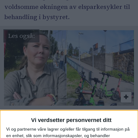
voldsomme økningen av elsparkesykler til
behandling i bystyret.
Krever svar: Rapport om
Vi verdsetter personvernet ditt
elsparkesykler ble holdt
Vi og partnerne våre lagrer og/eller får tilgang til informasjon på
en enhet, slik som informasjonskapsler, og behandler