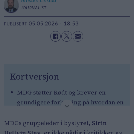
Arnsten
Linstad
JOURNALIST
05.05.2026 - 18:53
PUBLISERT
Kortversjon
MDG støtter Rødt og krever en
grundigere forklaring på hvordan en
evalueringsrapport om
elsparkesykler ble skjult for bystyret
MDGs gruppeleder i bystyret,
Sirin
i fire måneder.
Hellvin Stav
, er ikke nådig i kritikken av