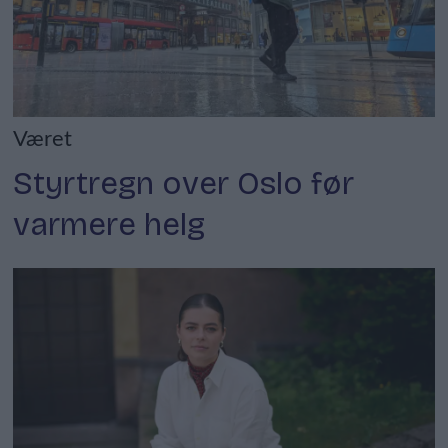
Været
Styrtregn over Oslo før
varmere helg