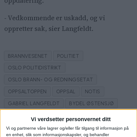
oppdatering.
- Vedkommende er uskadd, og vi
oppretter sak, sier Langfeldt.
BRANNVESENET
POLITIET
OSLO POLITIDISTRIKT
OSLO BRANN- OG REDNINGSETAT
OPPSALTOPPEN
OPPSAL
NOTIS
GABRIEL LANGFELDT
BYDEL ØSTENSJØ
RØYKUTVIKLING
TØRRKOK
Vi verdsetter personvernet ditt
Vi og partnerne våre lagrer og/eller får tilgang til informasjon på
en enhet, slik som informasjonskapsler, og behandler