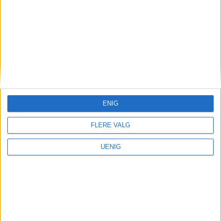
Arbeidsledighet
Så mange står uten jobb i
Oslo nå – slik fordeler
arbeidsledigheten seg per
bydel
ENIG
FLERE VALG
UENIG