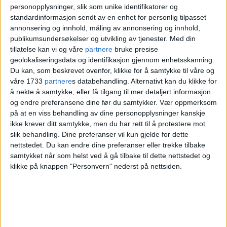
personopplysninger, slik som unike identifikatorer og
standardinformasjon sendt av en enhet for personlig tilpasset
annonsering og innhold, måling av annonsering og innhold,
publikumsundersøkelser og utvikling av tjenester.
Med din
tillatelse kan vi og våre
partnere
bruke presise
geolokaliseringsdata og identifikasjon gjennom enhetsskanning.
Du kan, som beskrevet ovenfor, klikke for å samtykke til våre og
våre 1733
partnere
s databehandling. Alternativt kan du klikke for
å nekte å samtykke, eller få tilgang til mer detaljert informasjon
og endre preferansene dine før du samtykker.
Vær oppmerksom
på at en viss behandling av dine personopplysninger kanskje
ikke krever ditt samtykke, men du har rett til å protestere mot
slik behandling. Dine preferanser vil kun gjelde for dette
nettstedet. Du kan endre dine preferanser eller trekke tilbake
samtykket når som helst ved å gå tilbake til dette nettstedet og
klikke på knappen "Personvern" nederst på nettsiden.