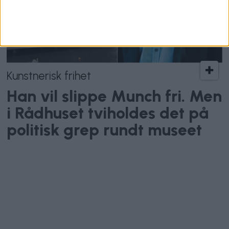
Kunstnerisk frihet
Han vil slippe Munch fri. Men
i Rådhuset tviholdes det på
politisk grep rundt museet