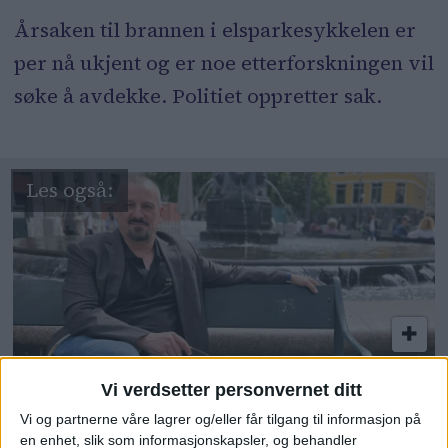
Årsaken til brannen i elsparkesykkelen er
per nå ukjent og er noe etterforskningen vil
søke å avdekke. Politiet oppretter sak.
Alex (55) var
Vi verdsetter personvernet ditt
Vi og partnerne våre lagrer og/eller får tilgang til informasjon på
kokainavhengig: – Man blir
en enhet, slik som informasjonskapsler, og behandler