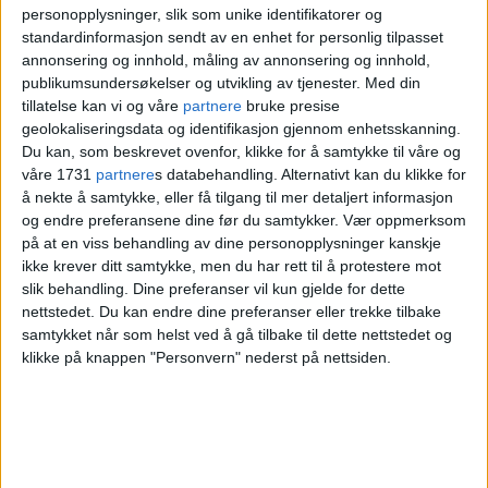
personopplysninger, slik som unike identifikatorer og
veldig paranoid. Jeg skrev
standardinformasjon sendt av en enhet for personlig tilpasset
annonsering og innhold, måling av annonsering og innhold,
aldri ned avtaler
publikumsundersøkelser og utvikling av tjenester.
Med din
tillatelse kan vi og våre
partnere
bruke presise
geolokaliseringsdata og identifikasjon gjennom enhetsskanning.
Du kan, som beskrevet ovenfor, klikke for å samtykke til våre og
våre 1731
partnere
s databehandling. Alternativt kan du klikke for
BRANN
KRISTINE BRYNTESEN HEDLY
å nekte å samtykke, eller få tilgang til mer detaljert informasjon
og endre preferansene dine før du samtykker.
Vær oppmerksom
BYDEL SAGENE
NOTIS
på at en viss behandling av dine personopplysninger kanskje
ikke krever ditt samtykke, men du har rett til å protestere mot
slik behandling. Dine preferanser vil kun gjelde for dette
nettstedet. Du kan endre dine preferanser eller trekke tilbake
samtykket når som helst ved å gå tilbake til dette nettstedet og
klikke på knappen "Personvern" nederst på nettsiden.