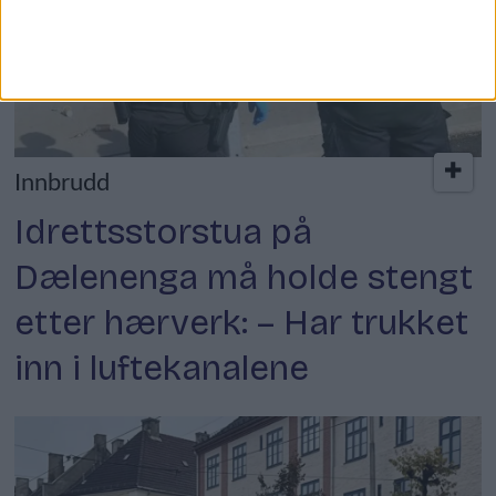
Innbrudd
Idrettsstorstua på
Dælenenga må holde stengt
etter hærverk: – Har trukket
inn i luftekanalene