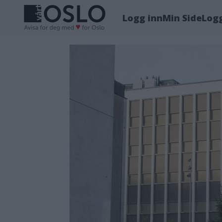
Logg inn
Min Side
Log