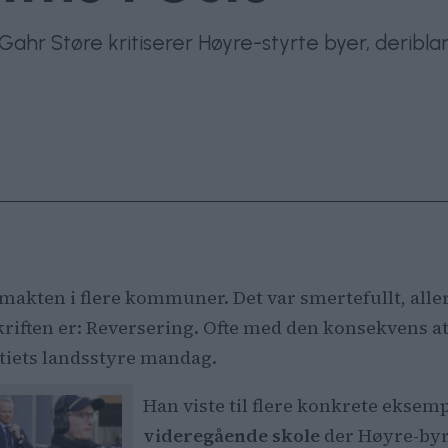
ahr Støre kritiserer Høyre-styrte byer, deriblan
 makten i flere kommuner. Det var smertefullt, all
riften er: Reversering. Ofte med den konsekvens at 
rtiets landsstyre mandag.
Han viste til flere konkrete eksem
videregående skole
der Høyre-byrå