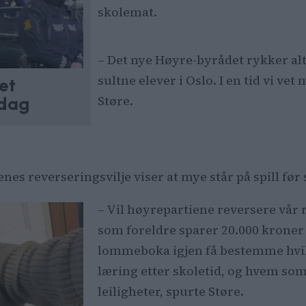
skolemat.
– Det nye Høyre-byrådet rykker alt
sultne elever i Oslo. I en tid vi v
iet
Støre.
 dag
s reverseringsvilje viser at mye står på spill før 
– Vil høyrepartiene reversere vår 
som foreldre sparer 20.000 kroner på
lommeboka igjen få bestemme hvilk
læring etter skoletid, og hvem so
leiligheter, spurte Støre.