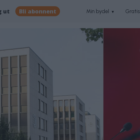
g ut
Bli abonnent
Min bydel
Grati