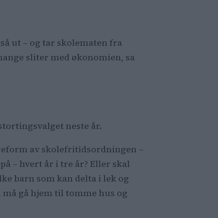
så ut – og tar skolematen fra
et mange sliter med økonomien, sa
stortingsvalget neste år.
reform av skolefritidsordningen –
 – hvert år i tre år? Eller skal
e barn som kan delta i lek og
m må gå hjem til tomme hus og