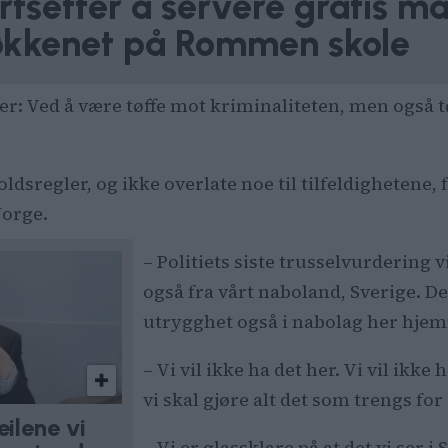
rtsetter å servere gratis ma
økkenet på Rommen skole
ker: Ved å være tøffe mot kriminaliteten, men også t
oldsregler, og ikke overlate noe til tilfeldighetene,
Norge.
– Politiets siste trusselvurdering 
også fra vårt naboland, Sverige. 
utrygghet også i nabolag her hje
– Vi vil ikke ha det her. Vi vil ikke 
vi skal gjøre alt det som trengs fo
eilene vi
– Vi er glassklare på at det vi ser 