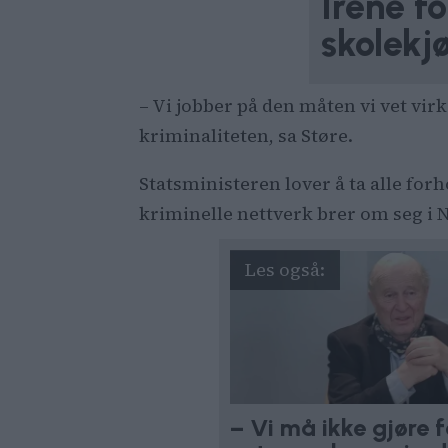
Irene fo
skolekj
– Vi jobber på den måten vi vet vir
kriminaliteten, sa Støre.
Statsministeren lover å ta alle forh
kriminelle nettverk brer om seg i 
– Vi må ikke gjøre f