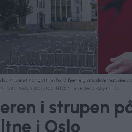
lo blant annet har gått inn for å fjerne gratis skolemat, deri
en.
Foto: Audun Braastad (NTB) / Terje Bendiksby (NTB)
eren i strupen p
ltne i Oslo