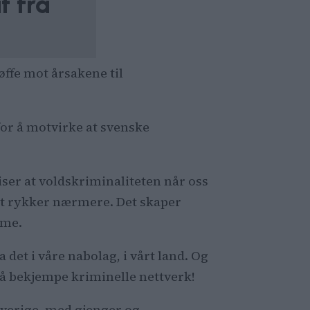
t fra
øffe mot årsakene til
 for å motvirke at svenske
viser at voldskriminaliteten når oss
Det rykker nærmere. Det skaper
mme.
ha det i våre nabolag, i vårt land. Og
r å bekjempe kriminelle nettverk!
i Sverige, med gjenger og