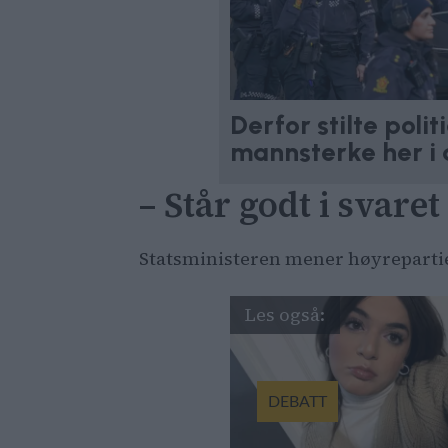
Derfor stilte polit
mannsterke her i
– Står godt i svaret
Statsministeren mener høyrepartiene
DEBATT