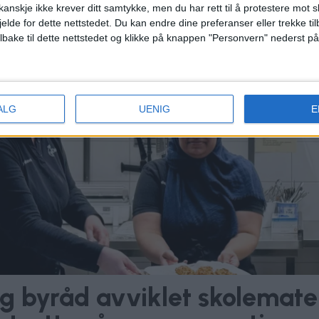
anskje ikke krever ditt samtykke, men du har rett til å protestere mot s
jelde for dette nettstedet. Du kan endre dine preferanser eller trekke t
ilbake til dette nettstedet og klikke på knappen "Personvern" nederst på
ALG
UENIG
E
ig byråd avviklet skolemat