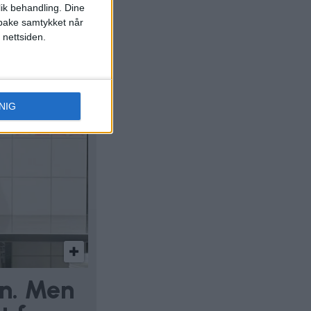
lik behandling. Dine
ilbake samtykket når
 nettsiden.
NIG
en. Men