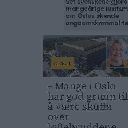
vet svenskene gjord
mangeårige justismi
om Oslos økende
ungdomskriminalite
DEBATT
– Mange i Oslo
har god grunn ti
å være skuffa
over
løftebruddene