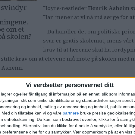
 svindyr
Høyre-nestleder
Henrik Asheim
sv
t
Han mener at vi nå må sørge for at
ningene.
be om et
– Da handler det om politiske priori
på skolen?
svar er gratis skolemat, mens vårt 
krav til at lærerne skal ha fordypni
, stille krav om at elevene må møte på skolen med 
er Asheim.
Pekte på Oslo-gre
Vi verdsetter personvernet ditt
lagrer og/eller får tilgang til informasjon på en enhet, slik som informa
I talen pekte statsministeren for 
ysninger, slik som unike identifikatorer og standardinformasjon sendt 
annonsering og innhold, måling av annonsering og innhold, publikumsu
gjaldt grep regjeringen har gjort 
.
Med din tillatelse kan vi og våre
partnere
bruke presise geolokaliserin
nyopprettet politipost på Tøyen, n
om enhetsskanning. Du kan, som beskrevet ovenfor, klikke for å samtykk
behandling. Alternativt kan du klikke for å nekte å samtykke, eller få tilga
eget nabolagspoliti på Grønland 
lærerne,
e preferansene dine før du samtykker.
Vær oppmerksom på at en viss b