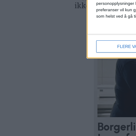
ikke skolematen
personopplysninger k
preferanser vil kun g
som helst ved å gå t
FLERE V
Borgerl