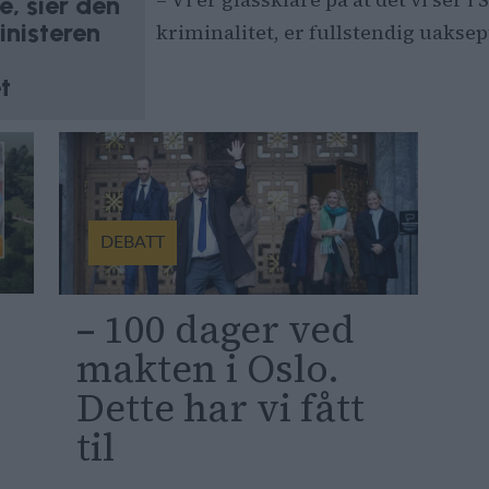
e, sier den
nisteren
kriminalitet, er fullstendig uaksept
t
DEBATT
– 100 dager ved
l
makten i Oslo.
Dette har vi fått
til