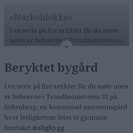
«Narkoblokka»
I en serie på fire artikler får du møte
noen av beboerne i Trondheimsveien
33 i Oslo, en kommunal
mursteinsgård hvor leilighetene leies
Beryktet bygård
ut gjennom foretaket Boligbygg.
Mange av beboerne her har alvorlig
I en serie på fire artikler får du møte noen
rus- eller psykiatriproblemer. Eller
av beboerne i Trondheimsveien 33 på
begge deler.
Sofienberg, en kommunal mursteinsgård
hvor leilighetene leies ut gjennom
Vi har også snakket med ansatte i
foretaket
Boligbygg
.
bydelen som forsøker å gjøre en