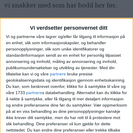
vi snakker med som har bodd her før.
Oslo-politiet bekrefter at de har hatt flere
Vi verdsetter personvernet ditt
oppdrag her de siste årene.
Vi og partnerne våre lagrer og/eller får tilgang til informasjon på
en enhet, slik som informasjonskapsler, og behandler
personopplysninger, slik som unike identifikatorer og
standardinformasjon sendt av en enhet for personlig tilpasset
annonsering og innhold, måling av annonsering og innhold,
publikumsundersøkelser og utvikling av tjenester.
Med din
tillatelse kan vi og våre
partnere
bruke presise
geolokaliseringsdata og identifikasjon gjennom enhetsskanning.
Du kan, som beskrevet ovenfor, klikke for å samtykke til våre og
våre 1733
partnere
s databehandling. Alternativt kan du klikke for
å nekte å samtykke, eller få tilgang til mer detaljert informasjon
og endre preferansene dine før du samtykker.
Vær oppmerksom
på at en viss behandling av dine personopplysninger kanskje
ikke krever ditt samtykke, men du har rett til å protestere mot
slik behandling. Dine preferanser vil kun gjelde for dette
nettstedet. Du kan endre dine preferanser eller trekke tilbake