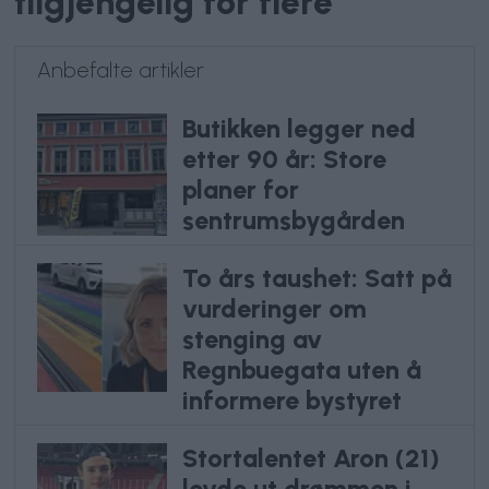
tilgjengelig for flere
Anbefalte artikler
Butikken legger ned
etter 90 år: Store
planer for
sentrumsbygården
To års taushet: Satt på
vurderinger om
stenging av
Regnbuegata uten å
informere bystyret
Stortalentet Aron (21)
levde ut drømmen i