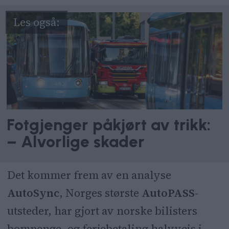
Fotgjenger påkjørt av trikk:
– Alvorlige skader
Det kommer frem av en analyse
AutoSync
, Norges største
AutoPASS
-
utsteder, har gjort av norske bilisters
bompenge- og ferjebetaling halvveis i