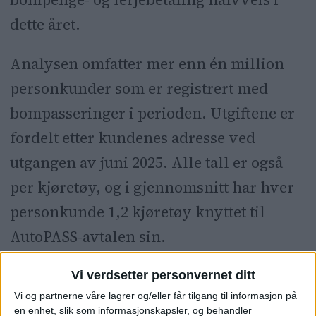
dette året.
Analysen omfatter mer enn én million
personkunder som er registrert med
bompasseringer i perioden. Utgiftene er
fordelt etter kundenes adresse ved
utgangen av juni 2025. Alle tall er også
per kjøretøy, og i gjennomsnitt har hver
personkunde 1,2 kjøretøy knyttet til
AutoPASS-avtalen sin.
Vi verdsetter personvernet ditt
Vi og partnerne våre lagrer og/eller får tilgang til informasjon på
en enhet, slik som informasjonskapsler, og behandler