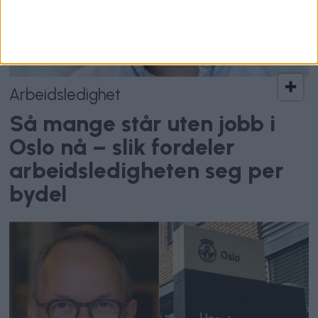
Arbeidsledighet
Så mange står uten jobb i
Oslo nå – slik fordeler
arbeidsledigheten seg per
bydel