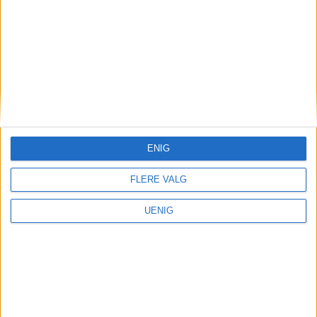
år: Store planer for
sentrumsbygården
Annonse
ENIG
FLERE VALG
UENIG
Nei til salg av Ullevål-