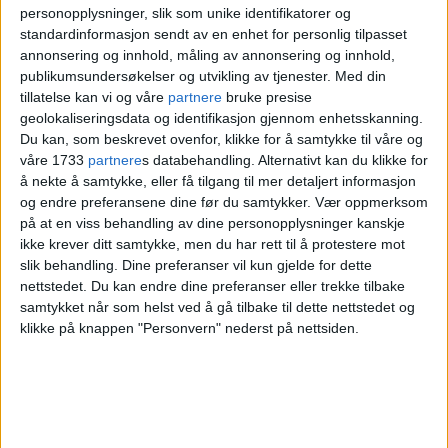
personopplysninger, slik som unike identifikatorer og
standardinformasjon sendt av en enhet for personlig tilpasset
annonsering og innhold, måling av annonsering og innhold,
publikumsundersøkelser og utvikling av tjenester.
Med din
tillatelse kan vi og våre
partnere
bruke presise
geolokaliseringsdata og identifikasjon gjennom enhetsskanning.
Du kan, som beskrevet ovenfor, klikke for å samtykke til våre og
våre 1733
partnere
s databehandling. Alternativt kan du klikke for
å nekte å samtykke, eller få tilgang til mer detaljert informasjon
og endre preferansene dine før du samtykker.
Vær oppmerksom
på at en viss behandling av dine personopplysninger kanskje
ikke krever ditt samtykke, men du har rett til å protestere mot
slik behandling. Dine preferanser vil kun gjelde for dette
nettstedet. Du kan endre dine preferanser eller trekke tilbake
samtykket når som helst ved å gå tilbake til dette nettstedet og
Kilde: Autosync
klikke på knappen "Personvern" nederst på nettsiden.
63 kroner mer enn i