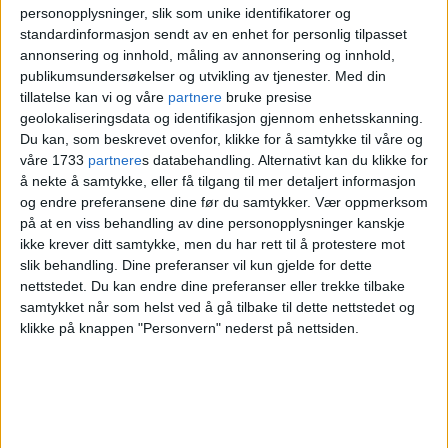
personopplysninger, slik som unike identifikatorer og
standardinformasjon sendt av en enhet for personlig tilpasset
Vi sitter i stuen til en Airbnb hun leier,
annonsering og innhold, måling av annonsering og innhold,
mens badet i hjemmet blir renovert. Vi
publikumsundersøkelser og utvikling av tjenester.
Med din
tillatelse kan vi og våre
partnere
bruke presise
sitter på sofaen med kopp te på bordet.
geolokaliseringsdata og identifikasjon gjennom enhetsskanning.
Du kan, som beskrevet ovenfor, klikke for å samtykke til våre og
Stesønn Mohammed er på rommet sitt og
våre 1733
partnere
s databehandling. Alternativt kan du klikke for
spiller Fortnite med vennene sine.
å nekte å samtykke, eller få tilgang til mer detaljert informasjon
og endre preferansene dine før du samtykker.
Vær oppmerksom
på at en viss behandling av dine personopplysninger kanskje
Utenfor vinduet faller snøen uavbrutt,
ikke krever ditt samtykke, men du har rett til å protestere mot
slik behandling. Dine preferanser vil kun gjelde for dette
den dekker Grønland og minner Kjersti
nettstedet. Du kan endre dine preferanser eller trekke tilbake
samtykket når som helst ved å gå tilbake til dette nettstedet og
på hvor mye hun savnet å bo i sentrum.
klikke på knappen "Personvern" nederst på nettsiden.
Opstad har bodd i Oslo siden 2001. For
tiden er hun skribent for nettavisen
Radikal Portal
og VårtOslo.