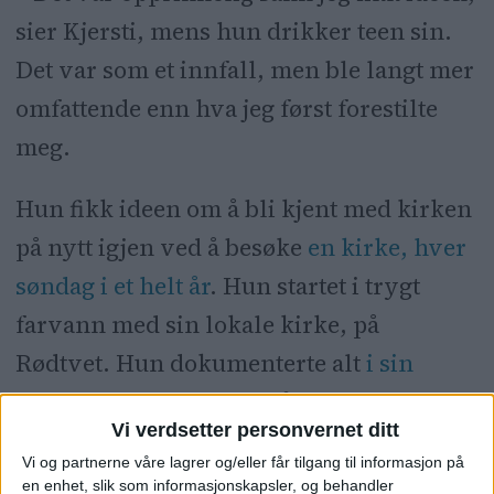
sier Kjersti, mens hun drikker teen sin.
Det var som et innfall, men ble langt mer
omfattende enn hva jeg først forestilte
meg.
Hun fikk ideen om å bli kjent med kirken
på nytt igjen ved å besøke
en kirke, hver
søndag i et helt år
. Hun startet i trygt
farvann med sin lokale kirke, på
Rødtvet. Hun dokumenterte alt
i sin
blogg
og i Oslo-avisen VårtOslo.
Vi verdsetter personvernet ditt
Savner sentrum
Vi og partnerne våre lagrer og/eller får tilgang til informasjon på
en enhet, slik som informasjonskapsler, og behandler