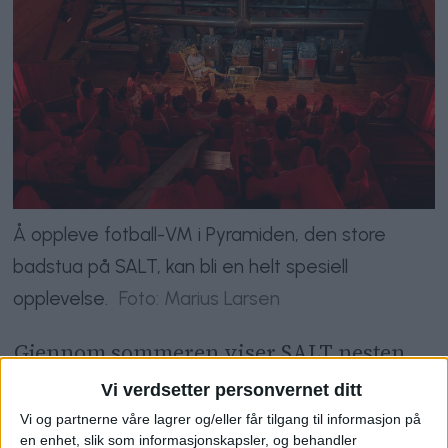
Å oppleve fotball-VM i Pyramiden, den store
badstua på SALT, kan bli en helt spesiell
opplevelse.
Foto: Marius Larsen
Gjennom sommeren viser SALT nesten
alle kampene i mesterskapet, både ute og
Vi verdsetter personvernet ditt
inne, med mat og drikke tilgjengelig
Vi og partnerne våre lagrer og/eller får tilgang til informasjon på
en enhet, slik som informasjonskapsler, og behandler