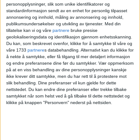
gjennom hele dagen.
personopplysninger, slik som unike identifikatorer og
standardinformasjon sendt av en enhet for personlig tilpasset
annonsering og innhold, måling av annonsering og innhold,
Blant kampene som vises har vi blant
publikumsundersøkelser og utvikling av tjenester.
Med din
annet Mexico – Sør-Afrika (11.06),
tillatelse kan vi og våre
partnere
bruke presise
geolokaliseringsdata og identifikasjon gjennom enhetsskanning.
Frankrike – Senegal (16.06), og de
Du kan, som beskrevet ovenfor, klikke for å samtykke til våre og
våre 1733
partnere
s databehandling. Alternativt kan du klikke for
etterlengtede kampene Irak-Norge (17.06)
å nekte å samtykke, eller få tilgang til mer detaljert informasjon
og Norge – Senegal (23.06).
og endre preferansene dine før du samtykker.
Vær oppmerksom
på at en viss behandling av dine personopplysninger kanskje
ikke krever ditt samtykke, men du har rett til å protestere mot
slik behandling. Dine preferanser vil kun gjelde for dette
Norske VM-kamper
nettstedet. Du kan endre dine preferanser eller trekke tilbake
samtykket når som helst ved å gå tilbake til dette nettstedet og
klikke på knappen "Personvern" nederst på nettsiden.
17. juni: Irak - Norge (Boston),
00.00, TV2
23. juni: Norge - Senegal (New