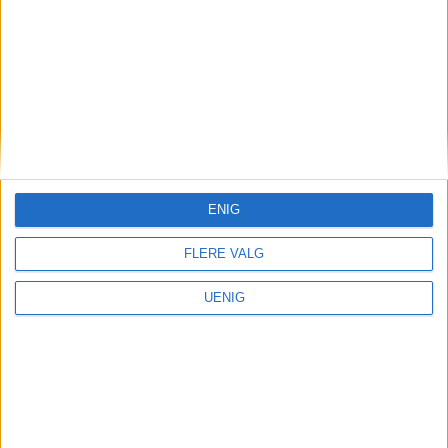
"tribune"-oppsett på sitteplassene.
Les også saken vår om vising av alle
kampene i Spikersuppa:
ENIG
FLERE VALG
UENIG
Vil gjenskape historisk VM-
stemning i Spikersuppa: –
Føles riktig å skape en